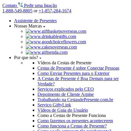
Contato
Pedir uma ligação
1-888-549-8805
or
+1-857-284-1674
Assistente de Presentes
Nossas Marcas
Por que nós?
Vídeos da Cestas de Presente
Cestas de Presente é sobre Conectar Pessoas
Como Enviar Presentes para o Exterior
A Cestas de Presente é Boa Demais para ser
Verdade?
Serviços explicados pelo CEO
Depoimento de Cliente Arpine
Trabalhando na CestasdePresente.com.br
Serviço GiftyLink
Vídeos de Guia do Usuário
Como a Cestas de Presente Funciona
Como fazemos os presentes acontecerem
Como funciona a Cestas de Presente?