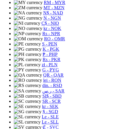
RM
- MYR
MT
- MZN
N$
- NAD
N
- NGN
C$
- NIO
kr
- NOK
Rs
- NPR
RO
- OMR
S
- PEN
K
- PGK
₱
- PHP
Rs
- PKR
zł
- PLN
G
- PYG
QR
- QAR
lei
- RON
din.
- RSD
ر.س
- SAR
SI$
- SBD
SR
- SCR
kr
- SEK
$
- SGD
Le
- SLE
Le
- SLL
₡
- SVC