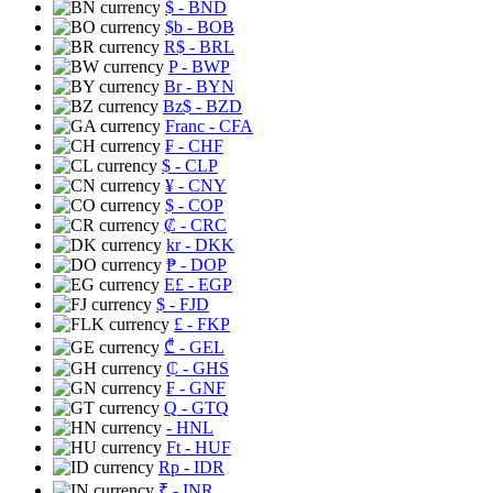
$
- BND
$b
- BOB
R$
- BRL
P
- BWP
Br
- BYN
Bz$
- BZD
Franc
- CFA
₣
- CHF
$
- CLP
¥
- CNY
$
- COP
₡
- CRC
kr
- DKK
₱
- DOP
E£
- EGP
$
- FJD
£
- FKP
₾
- GEL
₵
- GHS
₣
- GNF
Q
- GTQ
- HNL
Ft
- HUF
Rp
- IDR
₹
- INR