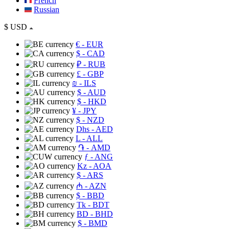
French
Russian
$
USD
€
- EUR
$
- CAD
₽
- RUB
£
- GBP
₪
- ILS
$
- AUD
$
- HKD
¥
- JPY
$
- NZD
Dhs
- AED
L
- ALL
֏
- AMD
ƒ
- ANG
Kz
- AOA
$
- ARS
₼
- AZN
$
- BBD
Tk
- BDT
BD
- BHD
$
- BMD