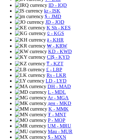
ID
- IQD
kr
- ISK
$
- JMD
JD
- JOD
K Sh
- KES
⃀
- KGS
៛
- KHR
₩
- KRW
KD
- KWD
CI$
- KYD
₸
- KZT
£
- LBP
Rs
- LKR
LD
- LYD
DH
- MAD
L
- MDL
Ar
- MGA
ден
- MKD
K
- MMK
₮
- MNT
P
- MOP
UM
- MRU
Mau
- MUR
$
- MXN