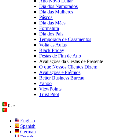
Ano Novo Lunar
Dia dos Namorados
Dia das Mulheres
Páscoa
Dia das Mães
Formatura
Dia dos Pais
Temporada de Casamentos
Volta as Aulas
Black Friday
Festas de Fim de Ano
Avaliações da Cestas de Presente
O que Nossos Clientes Dizem
Avaliações e Prêmios
Better Business Bureau
Yahoo
ViewPoints
Trust Pilot
pt
English
Spanish
German