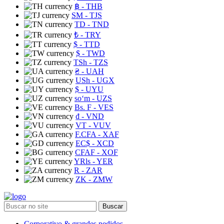
฿
- THB
ЅМ
- TJS
TD
- TND
₺
- TRY
$
- TTD
$
- TWD
TSh
- TZS
₴
- UAH
USh
- UGX
$
- UYU
soʻm
- UZS
Bs. F
- VES
₫
- VND
VT
- VUV
F.CFA
- XAF
EC$
- XCD
CFAF
- XOF
YRls
- YER
R
- ZAR
ZK
- ZMW
Buscar
Corporativo & grandes pedidos