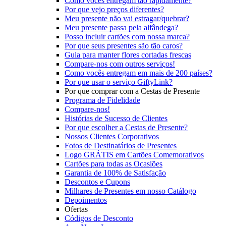
Como vocês entregam tão rapidamente?
Por que vejo preços diferentes?
Meu presente não vai estragar/quebrar?
Meu presente passa pela alfândega?
Posso incluir cartões com nossa marca?
Por que seus presentes são tão caros?
Guia para manter flores cortadas frescas
Compare-nos com outros serviços!
Como vocês entregam em mais de 200 países?
Por que usar o serviço GiftyLink?
Por que comprar com a Cestas de Presente
Programa de Fidelidade
Compare-nos!
Histórias de Sucesso de Clientes
Por que escolher a Cestas de Presente?
Nossos Clientes Corporativos
Fotos de Destinatários de Presentes
Logo GRÁTIS em Cartões Comemorativos
Cartões para todas as Ocasiões
Garantia de 100% de Satisfação
Descontos e Cupons
Milhares de Presentes em nosso Catálogo
Depoimentos
Ofertas
Códigos de Desconto