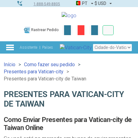
PT
$
USD
1-888-549-8805
Corporativo &
Rastrear Pedido
Kit completo
Assistente
Países
Início
Como fazer seu pedido
Presentes para Vatican-city
Presentes para Vatican-city de Taiwan
PRESENTES PARA VATICAN-CITY
DE TAIWAN
Como Enviar Presentes para Vatican-city de
Taiwan Online