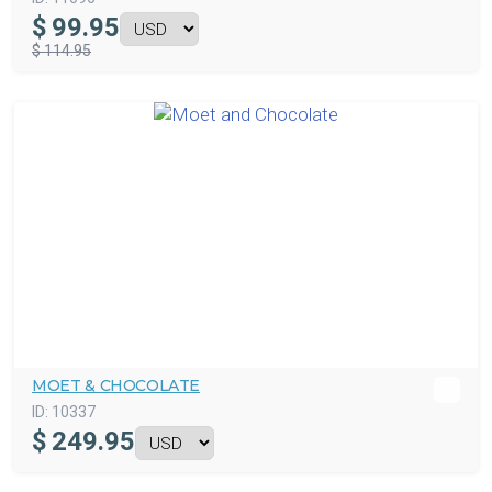
$
99.95
$ 114.95
MOET & CHOCOLATE
ID:
10337
$
249.95