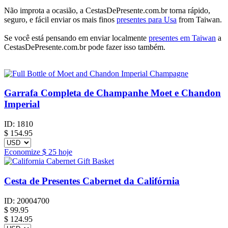
Não improta a ocasião, a CestasDePresente.com.br torna rápido,
seguro, e fácil enviar os mais finos
presentes para Usa
from Taiwan.
Se você está pensando em enviar localmente
presentes em Taiwan
a
CestasDePresente.com.br pode fazer isso também.
Garrafa Completa de Champanhe Moet e Chandon
Imperial
ID:
1810
$
154.95
Economize
$ 25
hoje
Cesta de Presentes Cabernet da Califórnia
ID:
20004700
$
99.95
$ 124.95