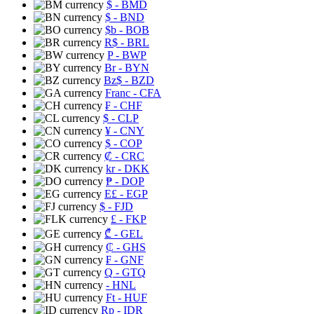
$
- BMD
$
- BND
$b
- BOB
R$
- BRL
P
- BWP
Br
- BYN
Bz$
- BZD
Franc
- CFA
₣
- CHF
$
- CLP
¥
- CNY
$
- COP
₡
- CRC
kr
- DKK
₱
- DOP
E£
- EGP
$
- FJD
£
- FKP
₾
- GEL
₵
- GHS
₣
- GNF
Q
- GTQ
- HNL
Ft
- HUF
Rp
- IDR