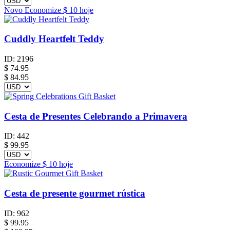
Novo
Economize
$ 10
hoje
Cuddly Heartfelt Teddy
ID:
2196
$
74.95
$ 84.95
Cesta de Presentes Celebrando a Primavera
ID:
442
$
99.95
Economize
$ 10
hoje
Cesta de presente gourmet rústica
ID:
962
$
99.95