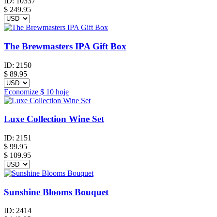
ID:
10337
$
249.95
The Brewmasters IPA Gift Box
ID:
2150
$
89.95
Economize
$ 10
hoje
Luxe Collection Wine Set
ID:
2151
$
99.95
$ 109.95
Sunshine Blooms Bouquet
ID:
2414