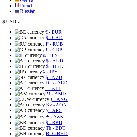
German
French
Russian
$
USD
€
- EUR
$
- CAD
₽
- RUB
£
- GBP
₪
- ILS
$
- AUD
$
- HKD
¥
- JPY
$
- NZD
Dhs
- AED
L
- ALL
֏
- AMD
ƒ
- ANG
Kz
- AOA
$
- ARS
₼
- AZN
$
- BBD
Tk
- BDT
BD
- BHD