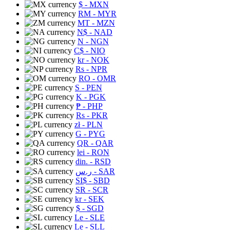
$
- MXN
RM
- MYR
MT
- MZN
N$
- NAD
N
- NGN
C$
- NIO
kr
- NOK
Rs
- NPR
RO
- OMR
S
- PEN
K
- PGK
₱
- PHP
Rs
- PKR
zł
- PLN
G
- PYG
QR
- QAR
lei
- RON
din.
- RSD
ر.س
- SAR
SI$
- SBD
SR
- SCR
kr
- SEK
$
- SGD
Le
- SLE
Le
- SLL