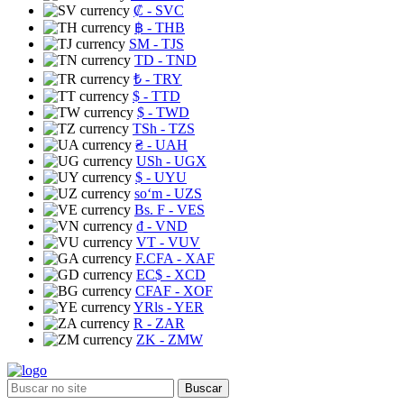
₡
- SVC
฿
- THB
ЅМ
- TJS
TD
- TND
₺
- TRY
$
- TTD
$
- TWD
TSh
- TZS
₴
- UAH
USh
- UGX
$
- UYU
soʻm
- UZS
Bs. F
- VES
₫
- VND
VT
- VUV
F.CFA
- XAF
EC$
- XCD
CFAF
- XOF
YRls
- YER
R
- ZAR
ZK
- ZMW
Buscar