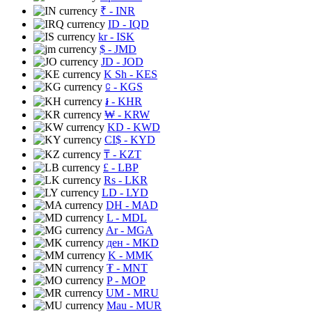
₹
- INR
ID
- IQD
kr
- ISK
$
- JMD
JD
- JOD
K Sh
- KES
⃀
- KGS
៛
- KHR
₩
- KRW
KD
- KWD
CI$
- KYD
₸
- KZT
£
- LBP
Rs
- LKR
LD
- LYD
DH
- MAD
L
- MDL
Ar
- MGA
ден
- MKD
K
- MMK
₮
- MNT
P
- MOP
UM
- MRU
Mau
- MUR