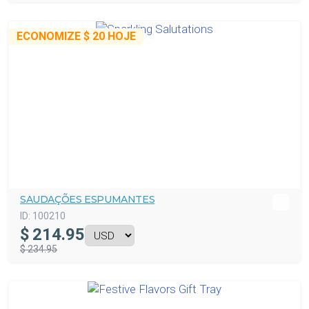
ECONOMIZE
$ 20
HOJE
SAUDAÇÕES ESPUMANTES
ID:
100210
$
214.95
$ 234.95