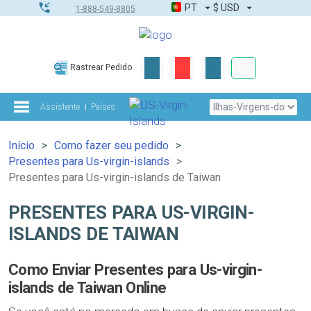
PT
$
USD
1-888-549-8805
Corporativo &
Rastrear Pedido
Kit completo
Assistente
Países
Início
Como fazer seu pedido
Presentes para Us-virgin-islands
Presentes para Us-virgin-islands de Taiwan
PRESENTES PARA US-VIRGIN-
ISLANDS DE TAIWAN
Como Enviar Presentes para Us-virgin-
islands de Taiwan Online