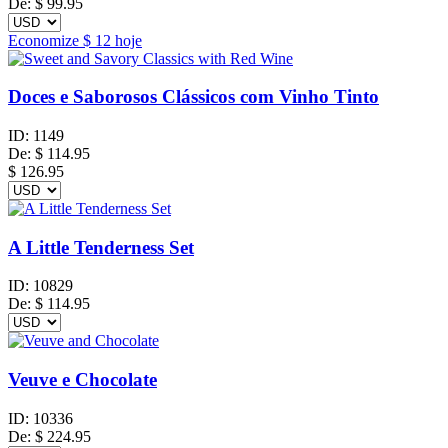
De:
$
99.95
Economize
$ 12
hoje
Doces e Saborosos Clássicos com Vinho Tinto
ID:
1149
De:
$
114.95
$ 126.95
A Little Tenderness Set
ID:
10829
De:
$
114.95
Veuve e Chocolate
ID:
10336
De:
$
224.95