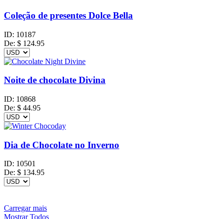
Coleção de presentes Dolce Bella
ID:
10187
De:
$
124.95
Noite de chocolate Divina
ID:
10868
De:
$
44.95
Dia de Chocolate no Inverno
ID:
10501
De:
$
134.95
Carregar mais
Mostrar Todos