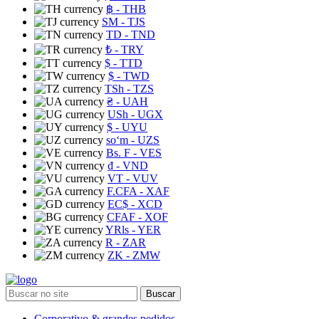
฿
- THB
ЅМ
- TJS
TD
- TND
₺
- TRY
$
- TTD
$
- TWD
TSh
- TZS
₴
- UAH
USh
- UGX
$
- UYU
soʻm
- UZS
Bs. F
- VES
₫
- VND
VT
- VUV
F.CFA
- XAF
EC$
- XCD
CFAF
- XOF
YRls
- YER
R
- ZAR
ZK
- ZMW
Buscar
Corporativo & grandes pedidos