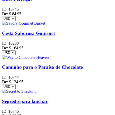
ID:
10745
De:
$
84.95
Cesta Saborosa Gourmet
ID:
10280
De:
$
164.95
Caminho para o Paraíso de Chocolate
ID:
10744
De:
$
124.95
Segredo para lanchar
ID:
10746