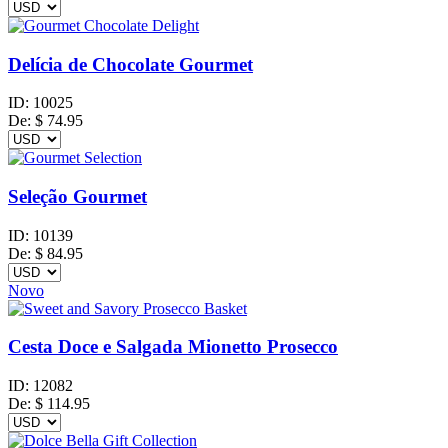
Delícia de Chocolate Gourmet
ID:
10025
De:
$
74.95
Seleção Gourmet
ID:
10139
De:
$
84.95
Novo
Cesta Doce e Salgada Mionetto Prosecco
ID:
12082
De:
$
114.95