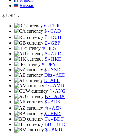
French
Russian
$
USD
€
- EUR
$
- CAD
₽
- RUB
£
- GBP
₪
- ILS
$
- AUD
$
- HKD
¥
- JPY
$
- NZD
Dhs
- AED
L
- ALL
֏
- AMD
ƒ
- ANG
Kz
- AOA
$
- ARS
₼
- AZN
$
- BBD
Tk
- BDT
BD
- BHD
$
- BMD