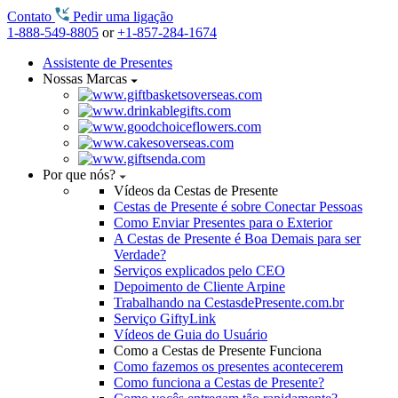
Contato
Pedir uma ligação
1-888-549-8805
or
+1-857-284-1674
Assistente de Presentes
Nossas Marcas
Por que nós?
Vídeos da Cestas de Presente
Cestas de Presente é sobre Conectar Pessoas
Como Enviar Presentes para o Exterior
A Cestas de Presente é Boa Demais para ser
Verdade?
Serviços explicados pelo CEO
Depoimento de Cliente Arpine
Trabalhando na CestasdePresente.com.br
Serviço GiftyLink
Vídeos de Guia do Usuário
Como a Cestas de Presente Funciona
Como fazemos os presentes acontecerem
Como funciona a Cestas de Presente?