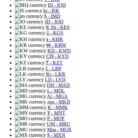
ID
- IQD
kr
- ISK
$
- JMD
JD
- JOD
K Sh
- KES
⃀
- KGS
៛
- KHR
₩
- KRW
KD
- KWD
CI$
- KYD
₸
- KZT
£
- LBP
Rs
- LKR
LD
- LYD
DH
- MAD
L
- MDL
Ar
- MGA
ден
- MKD
K
- MMK
₮
- MNT
P
- MOP
UM
- MRU
Mau
- MUR
$
- MXN