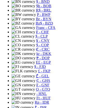
$
- BND
$b
- BOB
R$
- BRL
P
- BWP
Br
- BYN
Bz$
- BZD
Franc
- CFA
₣
- CHF
$
- CLP
¥
- CNY
$
- COP
₡
- CRC
kr
- DKK
₱
- DOP
E£
- EGP
$
- FJD
£
- FKP
₾
- GEL
₵
- GHS
₣
- GNF
Q
- GTQ
- HNL
Ft
- HUF
Rp
- IDR
₹
- INR