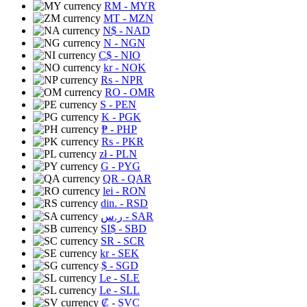
RM
- MYR
MT
- MZN
N$
- NAD
N
- NGN
C$
- NIO
kr
- NOK
Rs
- NPR
RO
- OMR
S
- PEN
K
- PGK
₱
- PHP
Rs
- PKR
zł
- PLN
G
- PYG
QR
- QAR
lei
- RON
din.
- RSD
ر.س
- SAR
SI$
- SBD
SR
- SCR
kr
- SEK
$
- SGD
Le
- SLE
Le
- SLL
₡
- SVC