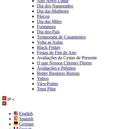
Ano Novo Lunar
Dia dos Namorados
Dia das Mulheres
Páscoa
Dia das Mães
Formatura
Dia dos Pais
Temporada de Casamentos
Volta as Aulas
Black Friday
Festas de Fim de Ano
Avaliações da Cestas de Presente
O que Nossos Clientes Dizem
Avaliações e Prêmios
Better Business Bureau
Yahoo
ViewPoints
Trust Pilot
pt
English
Spanish
German