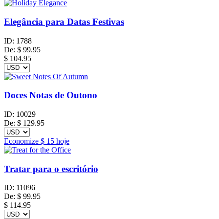
Elegância para Datas Festivas
ID:
1788
De:
$
99.95
$ 104.95
Doces Notas de Outono
ID:
10029
De:
$
129.95
Economize
$ 15
hoje
Tratar para o escritório
ID:
11096
De:
$
99.95
$ 114.95