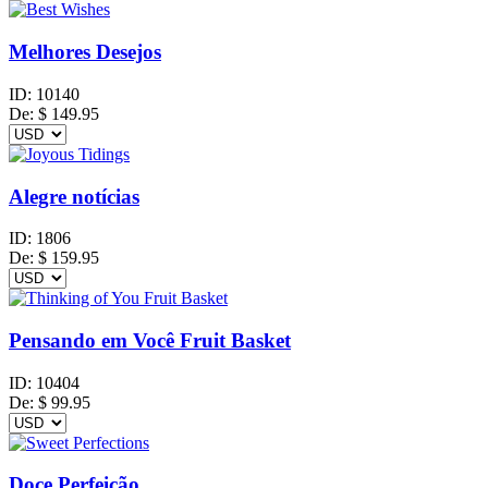
Melhores Desejos
ID:
10140
De:
$
149.95
Alegre notícias
ID:
1806
De:
$
159.95
Pensando em Você Fruit Basket
ID:
10404
De:
$
99.95
Doce Perfeição