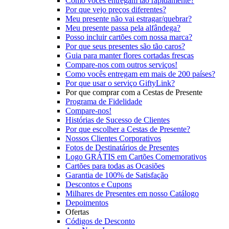
Como vocês entregam tão rapidamente?
Por que vejo preços diferentes?
Meu presente não vai estragar/quebrar?
Meu presente passa pela alfândega?
Posso incluir cartões com nossa marca?
Por que seus presentes são tão caros?
Guia para manter flores cortadas frescas
Compare-nos com outros serviços!
Como vocês entregam em mais de 200 países?
Por que usar o serviço GiftyLink?
Por que comprar com a Cestas de Presente
Programa de Fidelidade
Compare-nos!
Histórias de Sucesso de Clientes
Por que escolher a Cestas de Presente?
Nossos Clientes Corporativos
Fotos de Destinatários de Presentes
Logo GRÁTIS em Cartões Comemorativos
Cartões para todas as Ocasiões
Garantia de 100% de Satisfação
Descontos e Cupons
Milhares de Presentes em nosso Catálogo
Depoimentos
Ofertas
Códigos de Desconto