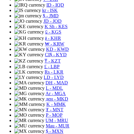
ID
- IQD
kr
- ISK
$
- JMD
JD
- JOD
K Sh
- KES
⃀
- KGS
៛
- KHR
₩
- KRW
KD
- KWD
CI$
- KYD
₸
- KZT
£
- LBP
Rs
- LKR
LD
- LYD
DH
- MAD
L
- MDL
Ar
- MGA
ден
- MKD
K
- MMK
₮
- MNT
P
- MOP
UM
- MRU
Mau
- MUR
$
- MXN