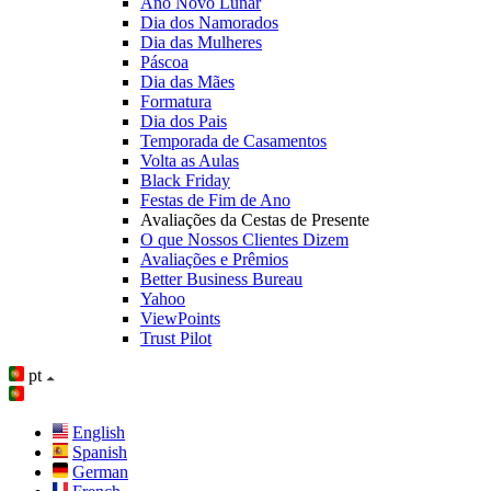
Ano Novo Lunar
Dia dos Namorados
Dia das Mulheres
Páscoa
Dia das Mães
Formatura
Dia dos Pais
Temporada de Casamentos
Volta as Aulas
Black Friday
Festas de Fim de Ano
Avaliações da Cestas de Presente
O que Nossos Clientes Dizem
Avaliações e Prêmios
Better Business Bureau
Yahoo
ViewPoints
Trust Pilot
pt
English
Spanish
German