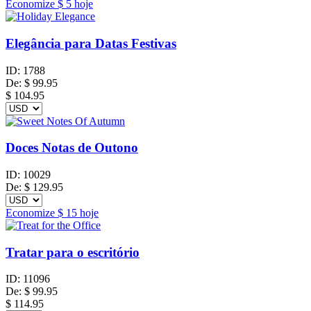
Economize
$ 5
hoje
Elegância para Datas Festivas
ID:
1788
De:
$
99.95
$ 104.95
Doces Notas de Outono
ID:
10029
De:
$
129.95
Economize
$ 15
hoje
Tratar para o escritório
ID:
11096
De:
$
99.95
$ 114.95