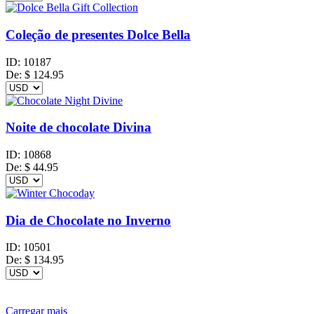
Coleção de presentes Dolce Bella
ID:
10187
De:
$
124.95
Noite de chocolate Divina
ID:
10868
De:
$
44.95
Dia de Chocolate no Inverno
ID:
10501
De:
$
134.95
Carregar mais