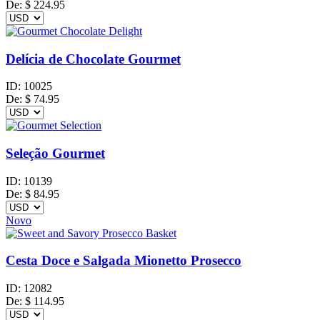
De:
$
224.95
Delícia de Chocolate Gourmet
ID:
10025
De:
$
74.95
Seleção Gourmet
ID:
10139
De:
$
84.95
Novo
Cesta Doce e Salgada Mionetto Prosecco
ID:
12082
De:
$
114.95