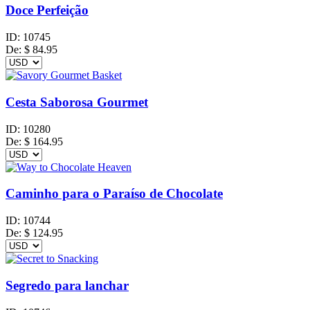
Doce Perfeição
ID:
10745
De:
$
84.95
Cesta Saborosa Gourmet
ID:
10280
De:
$
164.95
Caminho para o Paraíso de Chocolate
ID:
10744
De:
$
124.95
Segredo para lanchar