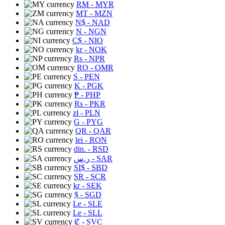
RM
- MYR
MT
- MZN
N$
- NAD
N
- NGN
C$
- NIO
kr
- NOK
Rs
- NPR
RO
- OMR
S
- PEN
K
- PGK
₱
- PHP
Rs
- PKR
zł
- PLN
G
- PYG
QR
- QAR
lei
- RON
din.
- RSD
ر.س
- SAR
SI$
- SBD
SR
- SCR
kr
- SEK
$
- SGD
Le
- SLE
Le
- SLL
₡
- SVC