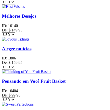
Melhores Desejos
ID:
10140
De:
$
149.95
Alegre notícias
ID:
1806
De:
$
159.95
Pensando em Você Fruit Basket
ID:
10404
De:
$
99.95