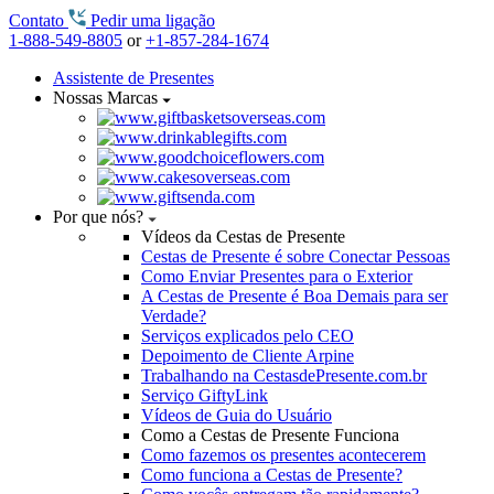
Contato
Pedir uma ligação
1-888-549-8805
or
+1-857-284-1674
Assistente de Presentes
Nossas Marcas
Por que nós?
Vídeos da Cestas de Presente
Cestas de Presente é sobre Conectar Pessoas
Como Enviar Presentes para o Exterior
A Cestas de Presente é Boa Demais para ser
Verdade?
Serviços explicados pelo CEO
Depoimento de Cliente Arpine
Trabalhando na CestasdePresente.com.br
Serviço GiftyLink
Vídeos de Guia do Usuário
Como a Cestas de Presente Funciona
Como fazemos os presentes acontecerem
Como funciona a Cestas de Presente?