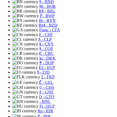
$
- BND
$b
- BOB
R$
- BRL
P
- BWP
Br
- BYN
Bz$
- BZD
Franc
- CFA
₣
- CHF
$
- CLP
¥
- CNY
$
- COP
₡
- CRC
kr
- DKK
₱
- DOP
E£
- EGP
$
- FJD
£
- FKP
₾
- GEL
₵
- GHS
₣
- GNF
Q
- GTQ
- HNL
Ft
- HUF
Rp
- IDR
₹
- INR