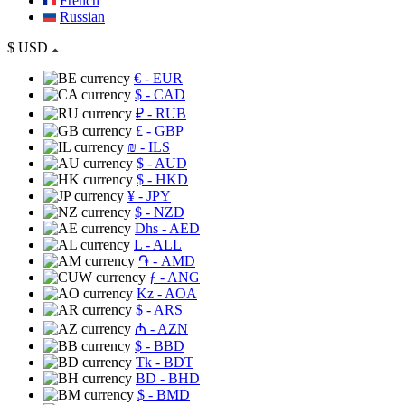
French
Russian
$
USD
€
- EUR
$
- CAD
₽
- RUB
£
- GBP
₪
- ILS
$
- AUD
$
- HKD
¥
- JPY
$
- NZD
Dhs
- AED
L
- ALL
֏
- AMD
ƒ
- ANG
Kz
- AOA
$
- ARS
₼
- AZN
$
- BBD
Tk
- BDT
BD
- BHD
$
- BMD