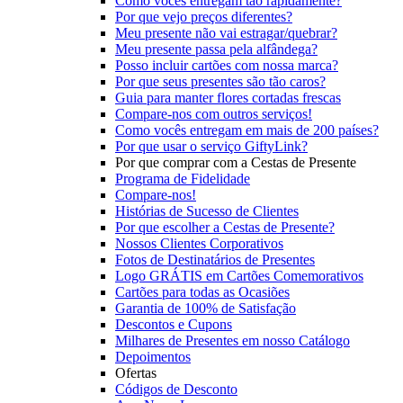
Como vocês entregam tão rapidamente?
Por que vejo preços diferentes?
Meu presente não vai estragar/quebrar?
Meu presente passa pela alfândega?
Posso incluir cartões com nossa marca?
Por que seus presentes são tão caros?
Guia para manter flores cortadas frescas
Compare-nos com outros serviços!
Como vocês entregam em mais de 200 países?
Por que usar o serviço GiftyLink?
Por que comprar com a Cestas de Presente
Programa de Fidelidade
Compare-nos!
Histórias de Sucesso de Clientes
Por que escolher a Cestas de Presente?
Nossos Clientes Corporativos
Fotos de Destinatários de Presentes
Logo GRÁTIS em Cartões Comemorativos
Cartões para todas as Ocasiões
Garantia de 100% de Satisfação
Descontos e Cupons
Milhares de Presentes em nosso Catálogo
Depoimentos
Ofertas
Códigos de Desconto