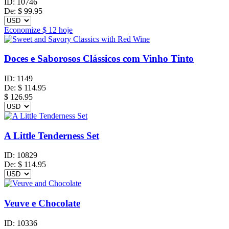
ID:
10746
De:
$
99.95
Economize
$ 12
hoje
Doces e Saborosos Clássicos com Vinho Tinto
ID:
1149
De:
$
114.95
$ 126.95
A Little Tenderness Set
ID:
10829
De:
$
114.95
Veuve e Chocolate
ID:
10336