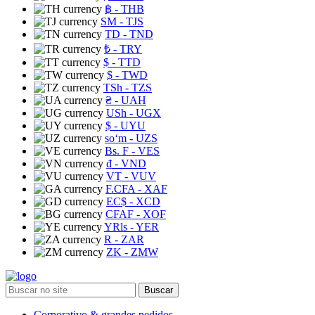
฿
- THB
ЅМ
- TJS
TD
- TND
₺
- TRY
$
- TTD
$
- TWD
TSh
- TZS
₴
- UAH
USh
- UGX
$
- UYU
soʻm
- UZS
Bs. F
- VES
₫
- VND
VT
- VUV
F.CFA
- XAF
EC$
- XCD
CFAF
- XOF
YRls
- YER
R
- ZAR
ZK
- ZMW
Buscar
Corporativo & grandes pedidos