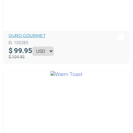
OURO GOURMET
ID:
100283
$
99.95
$ 104.95