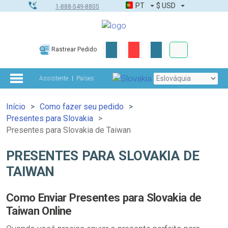
PT
$
USD
1-888-549-8805
Corporativo &
Rastrear Pedido
Kit completo
Assistente
Países
Início
Como fazer seu pedido
Presentes para Slovakia
Presentes para Slovakia de Taiwan
PRESENTES PARA SLOVAKIA DE
TAIWAN
Como Enviar Presentes para Slovakia de
Taiwan Online