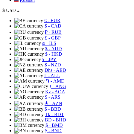
Russian
$
USD
€
- EUR
$
- CAD
₽
- RUB
£
- GBP
₪
- ILS
$
- AUD
$
- HKD
¥
- JPY
$
- NZD
Dhs
- AED
L
- ALL
֏
- AMD
ƒ
- ANG
Kz
- AOA
$
- ARS
₼
- AZN
$
- BBD
Tk
- BDT
BD
- BHD
$
- BMD
$
- BND