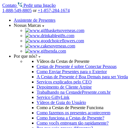
Contato
Pedir uma ligação
1-888-549-8805
or
+1-857-284-1674
Assistente de Presentes
Nossas Marcas
Por que nós?
Vídeos da Cestas de Presente
Cestas de Presente é sobre Conectar Pessoas
Como Enviar Presentes para o Exterior
A Cestas de Presente é Boa Demais para ser Verd
Serviços explicados pelo CEO
Depoimento de Cliente Arpine
Trabalhando na CestasdePresente.com.br
Serviço GiftyLink
Vídeos de Guia do Usuário
Como a Cestas de Presente Funciona
Como fazemos os presentes acontecerem
Como funciona a Cestas de Presente?
Como vocês entregam tão rapidamente?