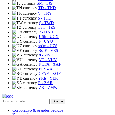
ЅМ
- TJS
TD
- TND
₺
- TRY
$
- TTD
$
- TWD
TSh
- TZS
₴
- UAH
USh
- UGX
$
- UYU
soʻm
- UZS
Bs. F
- VES
₫
- VND
VT
- VUV
F.CFA
- XAF
EC$
- XCD
CFAF
- XOF
YRls
- YER
R
- ZAR
ZK
- ZMW
Buscar
Corporativo & grandes pedidos
Kit completo