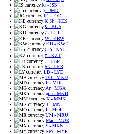
kr
- ISK
$
- JMD
JD
- JOD
K Sh
- KES
⃀
- KGS
៛
- KHR
₩
- KRW
KD
- KWD
CI$
- KYD
₸
- KZT
£
- LBP
Rs
- LKR
LD
- LYD
DH
- MAD
L
- MDL
Ar
- MGA
ден
- MKD
K
- MMK
₮
- MNT
P
- MOP
UM
- MRU
Mau
- MUR
$
- MXN
RM
- MYR