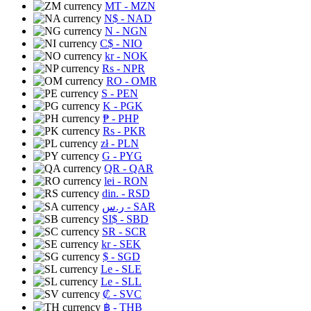
MT
- MZN
N$
- NAD
N
- NGN
C$
- NIO
kr
- NOK
Rs
- NPR
RO
- OMR
S
- PEN
K
- PGK
₱
- PHP
Rs
- PKR
zł
- PLN
G
- PYG
QR
- QAR
lei
- RON
din.
- RSD
ر.س
- SAR
SI$
- SBD
SR
- SCR
kr
- SEK
$
- SGD
Le
- SLE
Le
- SLL
₡
- SVC
฿
- THB