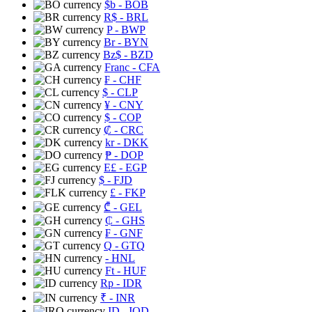
$b
- BOB
R$
- BRL
P
- BWP
Br
- BYN
Bz$
- BZD
Franc
- CFA
₣
- CHF
$
- CLP
¥
- CNY
$
- COP
₡
- CRC
kr
- DKK
₱
- DOP
E£
- EGP
$
- FJD
£
- FKP
₾
- GEL
₵
- GHS
₣
- GNF
Q
- GTQ
- HNL
Ft
- HUF
Rp
- IDR
₹
- INR
ID
- IQD