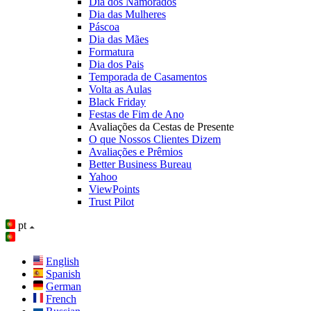
Dia dos Namorados
Dia das Mulheres
Páscoa
Dia das Mães
Formatura
Dia dos Pais
Temporada de Casamentos
Volta as Aulas
Black Friday
Festas de Fim de Ano
Avaliações da Cestas de Presente
O que Nossos Clientes Dizem
Avaliações e Prêmios
Better Business Bureau
Yahoo
ViewPoints
Trust Pilot
pt
English
Spanish
German
French