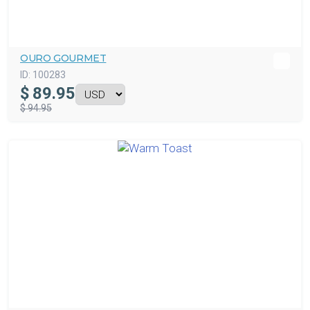
OURO GOURMET
ID:
100283
$
89.95
$ 94.95