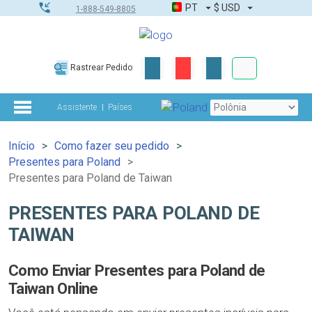
PT
$
USD
1-888-549-8805
Corporativo &
Rastrear Pedido
Kit completo
Assistente
Países
Início
Como fazer seu pedido
Presentes para Poland
Presentes para Poland de Taiwan
PRESENTES PARA POLAND DE
TAIWAN
Como Enviar Presentes para Poland de
Taiwan Online