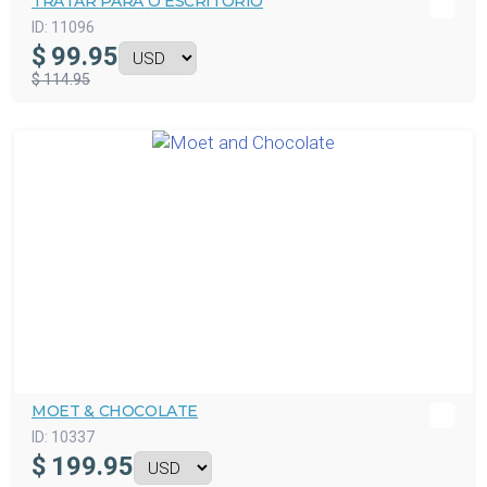
TRATAR PARA O ESCRITÓRIO
ID:
11096
$
99.95
$ 114.95
MOET & CHOCOLATE
ID:
10337
$
199.95