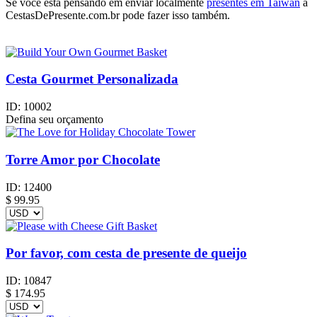
Se você está pensando em enviar localmente
presentes em Taiwan
a
CestasDePresente.com.br pode fazer isso também.
Cesta Gourmet Personalizada
ID:
10002
Defina seu orçamento
Torre Amor por Chocolate
ID:
12400
$
99.95
Por favor, com cesta de presente de queijo
ID:
10847
$
174.95