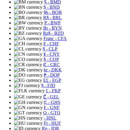
$
- BMD
$
- BND
$b
- BOB
R$
- BRL
P
- BWP
Br
- BYN
Bz$
- BZD
Franc
- CFA
₣
- CHF
$
- CLP
¥
- CNY
$
- COP
₡
- CRC
kr
- DKK
₱
- DOP
E£
- EGP
$
- FJD
£
- FKP
₾
- GEL
₵
- GHS
₣
- GNF
Q
- GTQ
- HNL
Ft
- HUF
Rp
- IDR