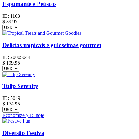
Espumante e Petiscos
ID:
1163
$
89.95
Delícias tropicais e guloseimas gourmet
ID:
20005044
$
199.95
Tulip Serenity
ID:
5049
$
174.95
Economize
$ 15
hoje
Diversão Festiva