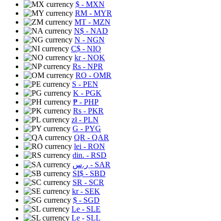
$
- MXN
RM
- MYR
MT
- MZN
N$
- NAD
N
- NGN
C$
- NIO
kr
- NOK
Rs
- NPR
RO
- OMR
S
- PEN
K
- PGK
₱
- PHP
Rs
- PKR
zł
- PLN
G
- PYG
QR
- QAR
lei
- RON
din.
- RSD
ر.س
- SAR
SI$
- SBD
SR
- SCR
kr
- SEK
$
- SGD
Le
- SLE
Le
- SLL