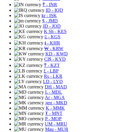
₹
- INR
ID
- IQD
kr
- ISK
$
- JMD
JD
- JOD
K Sh
- KES
⃀
- KGS
៛
- KHR
₩
- KRW
KD
- KWD
CI$
- KYD
₸
- KZT
£
- LBP
Rs
- LKR
LD
- LYD
DH
- MAD
L
- MDL
Ar
- MGA
ден
- MKD
K
- MMK
₮
- MNT
P
- MOP
UM
- MRU
Mau
- MUR