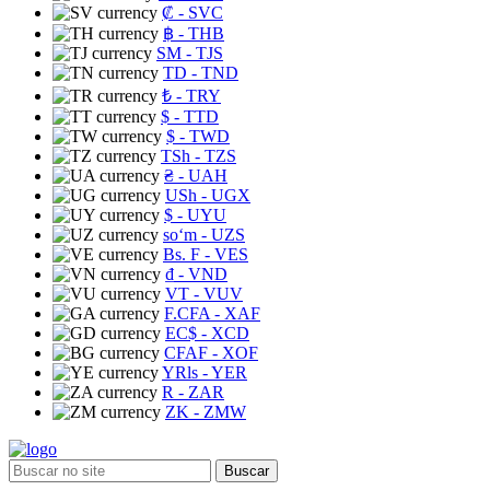
₡
- SVC
฿
- THB
ЅМ
- TJS
TD
- TND
₺
- TRY
$
- TTD
$
- TWD
TSh
- TZS
₴
- UAH
USh
- UGX
$
- UYU
soʻm
- UZS
Bs. F
- VES
₫
- VND
VT
- VUV
F.CFA
- XAF
EC$
- XCD
CFAF
- XOF
YRls
- YER
R
- ZAR
ZK
- ZMW
Buscar