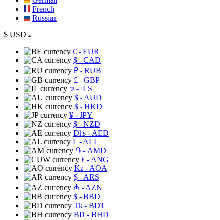
German
French
Russian
$
USD
€
- EUR
$
- CAD
₽
- RUB
£
- GBP
₪
- ILS
$
- AUD
$
- HKD
¥
- JPY
$
- NZD
Dhs
- AED
L
- ALL
֏
- AMD
ƒ
- ANG
Kz
- AOA
$
- ARS
₼
- AZN
$
- BBD
Tk
- BDT
BD
- BHD