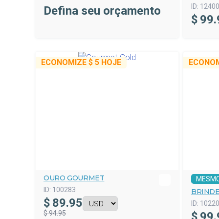
ID:
1240
Defina seu orçamento
$
99.
ECONOMIZE
$ 5
HOJE
ECONO
OURO GOURMET
MESMO
ID:
100283
BRIND
$
89.95
ID:
1022
$ 94.95
$
99.