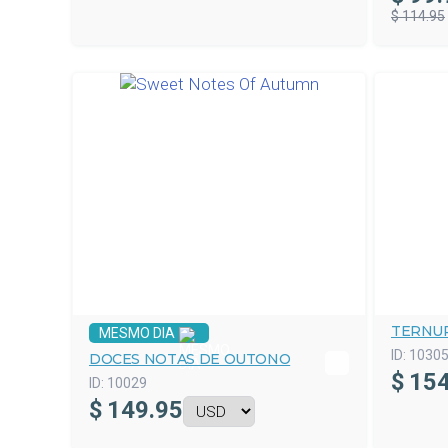
$ 114.95
TERNU
MESMO DIA
ID:
1030
DOCES NOTAS DE OUTONO
$
154
ID:
10029
$
149.95