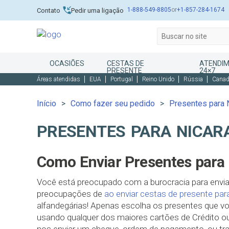
1-888-549-8805
or
+1-857-284-1674
Contato
Pedir uma ligação
OCASIÕES
CESTAS DE
ATENDIM
PRESENTE
24×7
Áreas atendidas
EUA
Portugal
Reino Unido
Rússia
Cana
Início
Como fazer seu pedido
Presentes para 
PRESENTES PARA NICAR
Como Enviar Presentes para 
Você está preocupado com a burocracia para enviar
preocupações de
ao enviar cestas de presente par
alfandegárias! Apenas escolha os presentes que vo
usando qualquer dos maiores cartões de Crédito ou