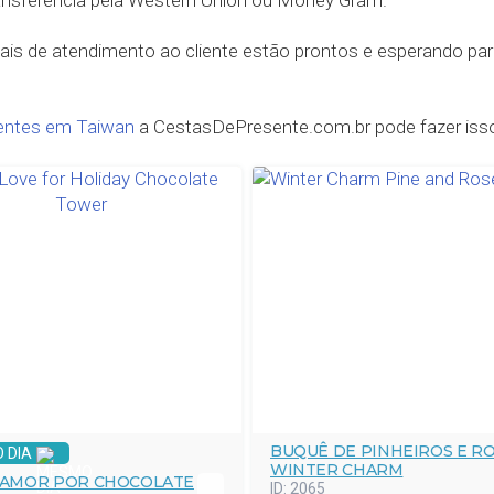
ansferência pela Western Union ou Money Gram.
ais de atendimento ao cliente estão prontos e esperando para
entes em Taiwan
a CestasDePresente.com.br pode fazer is
BUQUÊ DE PINHEIROS E R
 DIA
WINTER CHARM
 AMOR POR CHOCOLATE
ID:
2065