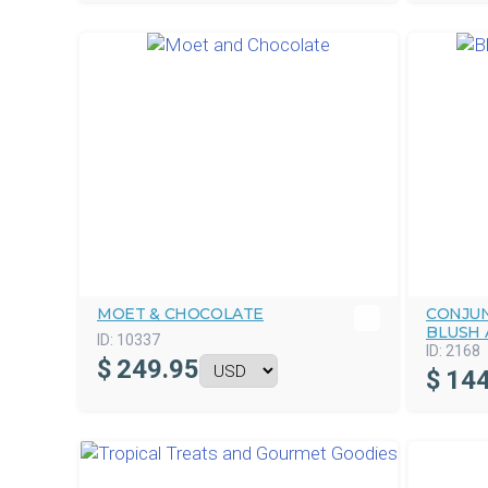
MOET & CHOCOLATE
CONJU
BLUSH
ID:
10337
ID:
2168
$
249.95
$
144