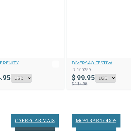
SERENITY
DIVERSÃO FESTIVA
ID:
100289
.95
$
99.95
$ 114.95
CARREGAR MAIS
MOSTRAR TODOS