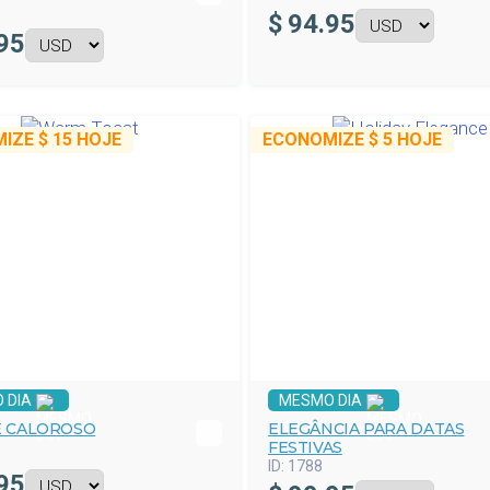
0
$
94.95
95
MIZE
$ 15
HOJE
ECONOMIZE
$ 5
HOJE
 DIA
MESMO DIA
E CALOROSO
ELEGÂNCIA PARA DATAS
FESTIVAS
0
ID:
1788
95