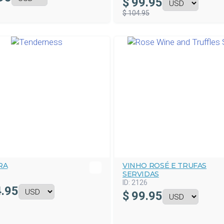
$
99.95
$ 104.95
RA
VINHO ROSÉ E TRUFAS
SERVIDAS
5
ID:
2126
.95
$
99.95