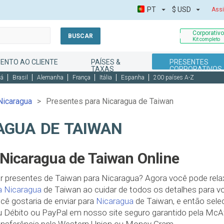
PT
$
USD
Assi
Corporativ
BUSCAR
Kit completo
ENTO AO CLIENTE
PAÍSES &
PRESENTES
TAXAS
CORPORATIVOS
dá
Brasil
Alemanha
França
Itália
Espanha
200 países A-Z
Nicaragua
Presentes para Nicaragua de Taiwan
AGUA DE TAIWAN
Nicaragua de Taiwan Online
 presentes de Taiwan para Nicaragua? Agora você pode relax
a Nicaragua
de Taiwan ao cuidar de todos os detalhes para vo
cê gostaria de enviar para
Nicaragua
de Taiwan, e então sel
 Débito ou PayPal em nosso site seguro garantido pela McAfe