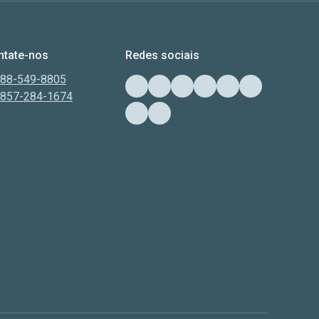
ntate-nos
Redes sociais
888-549-8805
-857-284-1674