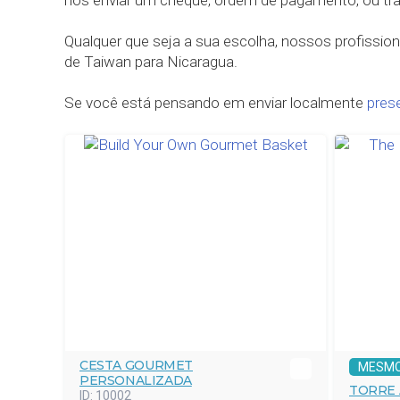
nos enviar um cheque, ordem de pagamento, ou tr
Qualquer que seja a sua escolha, nossos profission
de Taiwan para Nicaragua.
Se você está pensando em enviar localmente
pres
CESTA GOURMET
MESMO
PERSONALIZADA
TORRE
ID:
10002