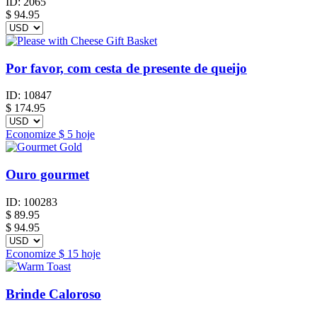
ID:
2065
$
94.95
Por favor, com cesta de presente de queijo
ID:
10847
$
174.95
Economize
$ 5
hoje
Ouro gourmet
ID:
100283
$
89.95
$ 94.95
Economize
$ 15
hoje
Brinde Caloroso