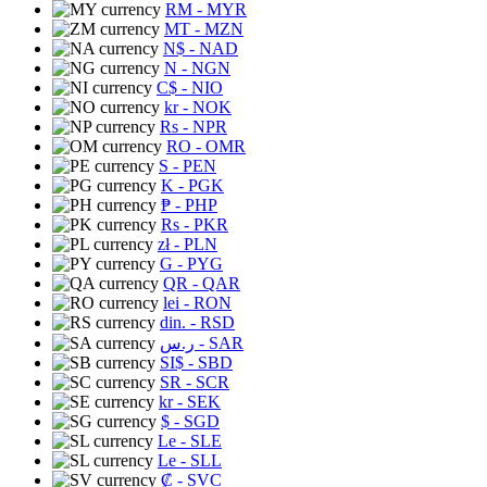
RM
- MYR
MT
- MZN
N$
- NAD
N
- NGN
C$
- NIO
kr
- NOK
Rs
- NPR
RO
- OMR
S
- PEN
K
- PGK
₱
- PHP
Rs
- PKR
zł
- PLN
G
- PYG
QR
- QAR
lei
- RON
din.
- RSD
ر.س
- SAR
SI$
- SBD
SR
- SCR
kr
- SEK
$
- SGD
Le
- SLE
Le
- SLL
₡
- SVC