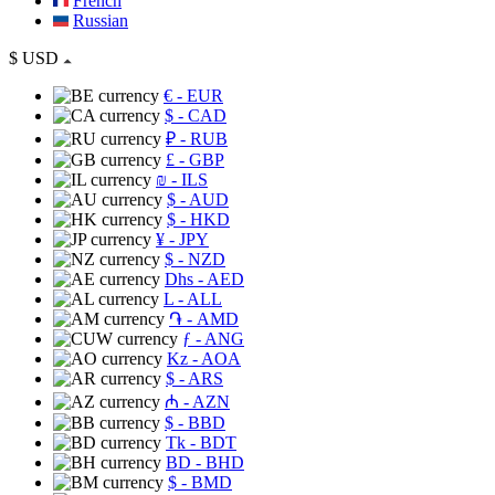
French
Russian
$
USD
€
- EUR
$
- CAD
₽
- RUB
£
- GBP
₪
- ILS
$
- AUD
$
- HKD
¥
- JPY
$
- NZD
Dhs
- AED
L
- ALL
֏
- AMD
ƒ
- ANG
Kz
- AOA
$
- ARS
₼
- AZN
$
- BBD
Tk
- BDT
BD
- BHD
$
- BMD