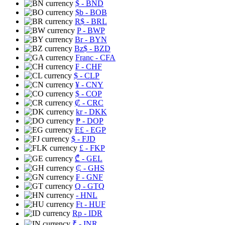
$
- BND
$b
- BOB
R$
- BRL
P
- BWP
Br
- BYN
Bz$
- BZD
Franc
- CFA
₣
- CHF
$
- CLP
¥
- CNY
$
- COP
₡
- CRC
kr
- DKK
₱
- DOP
E£
- EGP
$
- FJD
£
- FKP
₾
- GEL
₵
- GHS
₣
- GNF
Q
- GTQ
- HNL
Ft
- HUF
Rp
- IDR
₹
- INR