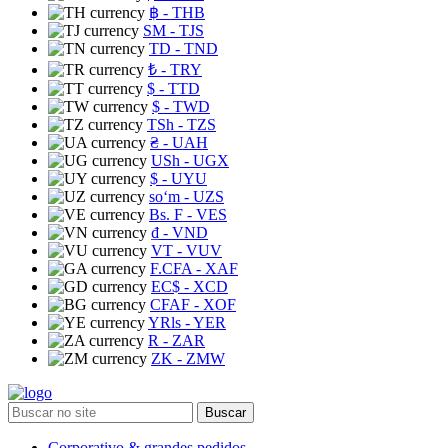
฿
- THB
ЅМ
- TJS
TD
- TND
₺
- TRY
$
- TTD
$
- TWD
TSh
- TZS
₴
- UAH
USh
- UGX
$
- UYU
soʻm
- UZS
Bs. F
- VES
₫
- VND
VT
- VUV
F.CFA
- XAF
EC$
- XCD
CFAF
- XOF
YRls
- YER
R
- ZAR
ZK
- ZMW
Buscar
Corporativo & grandes pedidos