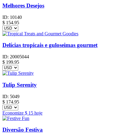
Melhores Desejos
ID:
10140
$
154.95
Delícias tropicais e guloseimas gourmet
ID:
20005044
$
199.95
Tulip Serenity
ID:
5049
$
174.95
Economize
$ 15
hoje
Diversão Festiva