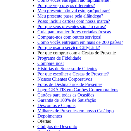
Como vocês entregam tão rapidamente?
Por que vejo preços diferentes?
Meu presente não vai estragar/quebrar?
Meu presente passa pela alfândega?
Posso incluir cartões com nossa marca?
Por que seus presentes são tão caros?
Guia para manter flores cortadas frescas
Compare-nos com outros serviços!
Como vocês entregam em mais de 200 países?
Por que usar o serviço GiftyLink?
Por que comprar com a Cestas de Presente
Programa de Fidelidade
Compare-nos!
Histórias de Sucesso de Clientes
Por que escolher a Cestas de Presente?
Nossos Clientes Corporativos
Fotos de Destinatários de Presentes
Logo GRÁTIS em Cartões Comemorativos
Cartões para todas as Ocasiões
Garantia de 100% de Satisfação
Descontos e Cupons
Milhares de Presentes em nosso Catálogo
Depoimentos
Ofertas
Códigos de Desconto