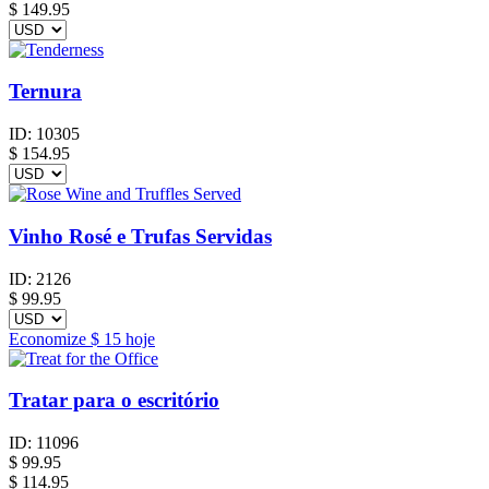
$
149.95
Ternura
ID:
10305
$
154.95
Vinho Rosé e Trufas Servidas
ID:
2126
$
99.95
Economize
$ 15
hoje
Tratar para o escritório
ID:
11096
$
99.95
$ 114.95