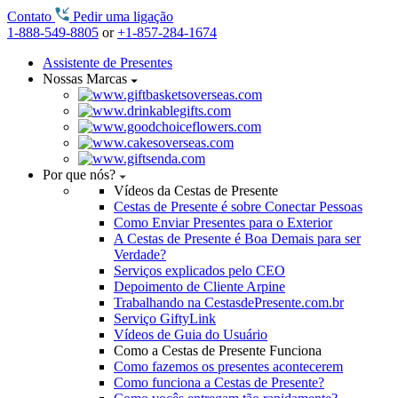
Contato
Pedir uma ligação
1-888-549-8805
or
+1-857-284-1674
Assistente de Presentes
Nossas Marcas
Por que nós?
Vídeos da Cestas de Presente
Cestas de Presente é sobre Conectar Pessoas
Como Enviar Presentes para o Exterior
A Cestas de Presente é Boa Demais para ser
Verdade?
Serviços explicados pelo CEO
Depoimento de Cliente Arpine
Trabalhando na CestasdePresente.com.br
Serviço GiftyLink
Vídeos de Guia do Usuário
Como a Cestas de Presente Funciona
Como fazemos os presentes acontecerem
Como funciona a Cestas de Presente?