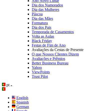
Ano Novo Lunar
Dia dos Namorados
Dia das Mulheres
Páscoa
Dia das Mães
Formatura
Dia dos Pais
Temporada de Casamentos
Volta as Aulas
Black Friday
Festas de Fim de Ano
Avaliações da Cestas de Presente
O que Nossos Clientes Dizem
Avaliações e Prêmios
Better Business Bureau
Yahoo
ViewPoints
Trust Pilot
pt
English
Spanish
German