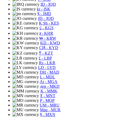
ID
- IQD
kr
- ISK
$
- JMD
JD
- JOD
K Sh
- KES
⃀
- KGS
៛
- KHR
₩
- KRW
KD
- KWD
CI$
- KYD
₸
- KZT
£
- LBP
Rs
- LKR
LD
- LYD
DH
- MAD
L
- MDL
Ar
- MGA
ден
- MKD
K
- MMK
₮
- MNT
P
- MOP
UM
- MRU
Mau
- MUR
$
- MXN