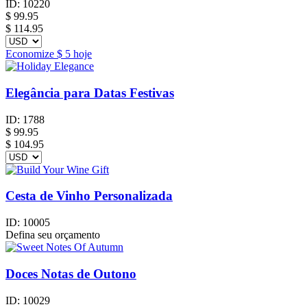
ID:
10220
$
99.95
$ 114.95
Economize
$ 5
hoje
Elegância para Datas Festivas
ID:
1788
$
99.95
$ 104.95
Cesta de Vinho Personalizada
ID:
10005
Defina seu orçamento
Doces Notas de Outono
ID:
10029