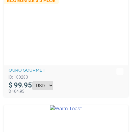
ECONOMIZE
$ 5
HOJE
OURO GOURMET
ID:
100283
$
99.95
$ 104.95