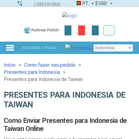
PT
$
USD
1-888-549-8805
Corporativo &
Rastrear Pedido
Kit completo
Assistente
Países
Início
Como fazer seu pedido
Presentes para Indonesia
Presentes para Indonesia de Taiwan
PRESENTES PARA INDONESIA DE
TAIWAN
Como Enviar Presentes para Indonesia de
Taiwan Online