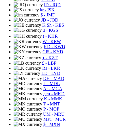
ID
- IQD
kr
- ISK
$
- JMD
JD
- JOD
K Sh
- KES
⃀
- KGS
៛
- KHR
₩
- KRW
KD
- KWD
CI$
- KYD
₸
- KZT
£
- LBP
Rs
- LKR
LD
- LYD
DH
- MAD
L
- MDL
Ar
- MGA
ден
- MKD
K
- MMK
₮
- MNT
P
- MOP
UM
- MRU
Mau
- MUR
$
- MXN