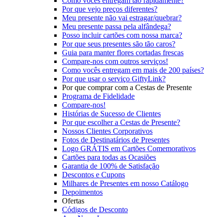
Como vocês entregam tão rapidamente?
Por que vejo preços diferentes?
Meu presente não vai estragar/quebrar?
Meu presente passa pela alfândega?
Posso incluir cartões com nossa marca?
Por que seus presentes são tão caros?
Guia para manter flores cortadas frescas
Compare-nos com outros serviços!
Como vocês entregam em mais de 200 países?
Por que usar o serviço GiftyLink?
Por que comprar com a Cestas de Presente
Programa de Fidelidade
Compare-nos!
Histórias de Sucesso de Clientes
Por que escolher a Cestas de Presente?
Nossos Clientes Corporativos
Fotos de Destinatários de Presentes
Logo GRÁTIS em Cartões Comemorativos
Cartões para todas as Ocasiões
Garantia de 100% de Satisfação
Descontos e Cupons
Milhares de Presentes em nosso Catálogo
Depoimentos
Ofertas
Códigos de Desconto