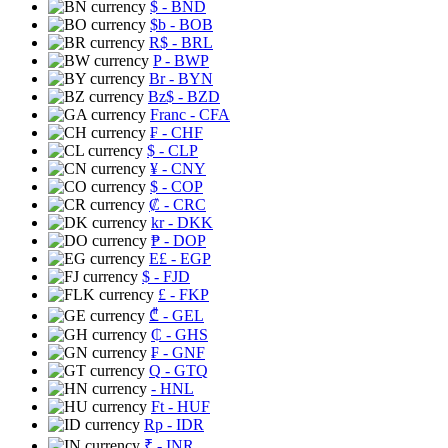
$
- BND
$b
- BOB
R$
- BRL
P
- BWP
Br
- BYN
Bz$
- BZD
Franc
- CFA
₣
- CHF
$
- CLP
¥
- CNY
$
- COP
₡
- CRC
kr
- DKK
₱
- DOP
E£
- EGP
$
- FJD
£
- FKP
₾
- GEL
₵
- GHS
₣
- GNF
Q
- GTQ
- HNL
Ft
- HUF
Rp
- IDR
₹
- INR