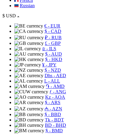
French
Russian
$
USD
€
- EUR
$
- CAD
₽
- RUB
£
- GBP
₪
- ILS
$
- AUD
$
- HKD
¥
- JPY
$
- NZD
Dhs
- AED
L
- ALL
֏
- AMD
ƒ
- ANG
Kz
- AOA
$
- ARS
₼
- AZN
$
- BBD
Tk
- BDT
BD
- BHD
$
- BMD