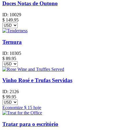
Doces Notas de Outono
ID:
10029
$
149.95
Ternura
ID:
10305
$
89.95
Vinho Rosé e Trufas Servidas
ID:
2126
$
99.95
Economize
$ 15
hoje
Tratar para o escritório