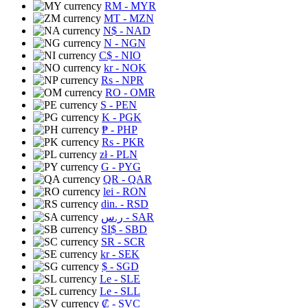
RM
- MYR
MT
- MZN
N$
- NAD
N
- NGN
C$
- NIO
kr
- NOK
Rs
- NPR
RO
- OMR
S
- PEN
K
- PGK
₱
- PHP
Rs
- PKR
zł
- PLN
G
- PYG
QR
- QAR
lei
- RON
din.
- RSD
ر.س
- SAR
SI$
- SBD
SR
- SCR
kr
- SEK
$
- SGD
Le
- SLE
Le
- SLL
₡
- SVC