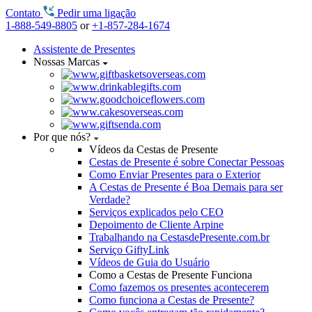
Contato
Pedir uma ligação
1-888-549-8805
or
+1-857-284-1674
Assistente de Presentes
Nossas Marcas
Por que nós?
Vídeos da Cestas de Presente
Cestas de Presente é sobre Conectar Pessoas
Como Enviar Presentes para o Exterior
A Cestas de Presente é Boa Demais para ser
Verdade?
Serviços explicados pelo CEO
Depoimento de Cliente Arpine
Trabalhando na CestasdePresente.com.br
Serviço GiftyLink
Vídeos de Guia do Usuário
Como a Cestas de Presente Funciona
Como fazemos os presentes acontecerem
Como funciona a Cestas de Presente?