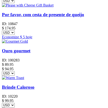
Por favor, com cesta de presente de queijo
ID:
10847
$
174.95
Economize
$ 5
hoje
Ouro gourmet
ID:
100283
$
89.95
$ 94.95
Brinde Caloroso
ID:
10220
$
99.95