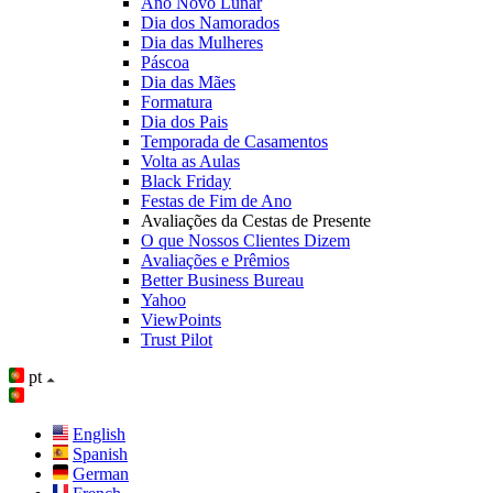
Ano Novo Lunar
Dia dos Namorados
Dia das Mulheres
Páscoa
Dia das Mães
Formatura
Dia dos Pais
Temporada de Casamentos
Volta as Aulas
Black Friday
Festas de Fim de Ano
Avaliações da Cestas de Presente
O que Nossos Clientes Dizem
Avaliações e Prêmios
Better Business Bureau
Yahoo
ViewPoints
Trust Pilot
pt
English
Spanish
German