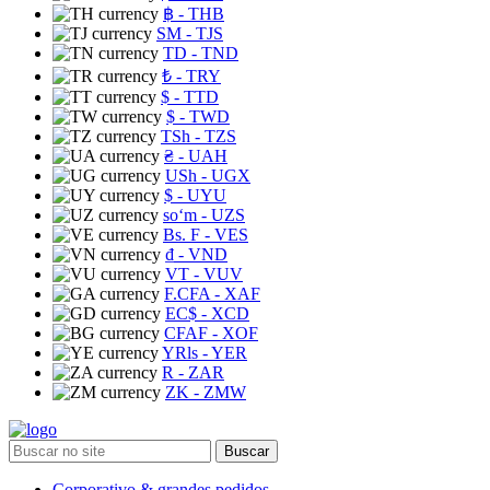
฿
- THB
ЅМ
- TJS
TD
- TND
₺
- TRY
$
- TTD
$
- TWD
TSh
- TZS
₴
- UAH
USh
- UGX
$
- UYU
soʻm
- UZS
Bs. F
- VES
₫
- VND
VT
- VUV
F.CFA
- XAF
EC$
- XCD
CFAF
- XOF
YRls
- YER
R
- ZAR
ZK
- ZMW
Buscar
Corporativo & grandes pedidos