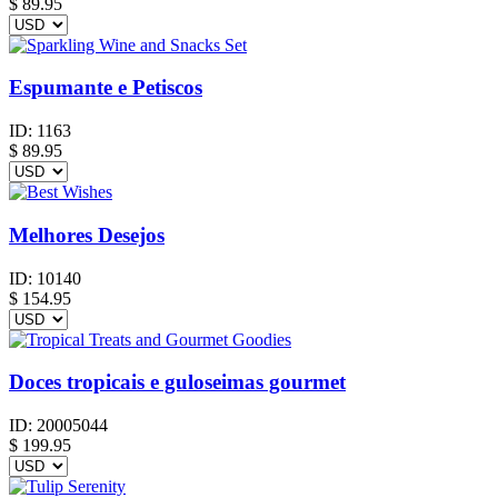
$
89.95
Espumante e Petiscos
ID:
1163
$
89.95
Melhores Desejos
ID:
10140
$
154.95
Doces tropicais e guloseimas gourmet
ID:
20005044
$
199.95