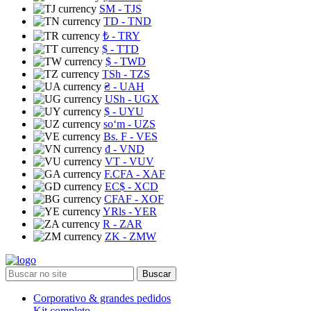
ЅМ
- TJS
TD
- TND
₺
- TRY
$
- TTD
$
- TWD
TSh
- TZS
₴
- UAH
USh
- UGX
$
- UYU
soʻm
- UZS
Bs. F
- VES
₫
- VND
VT
- VUV
F.CFA
- XAF
EC$
- XCD
CFAF
- XOF
YRls
- YER
R
- ZAR
ZK
- ZMW
Buscar
Corporativo & grandes pedidos
Kit completo