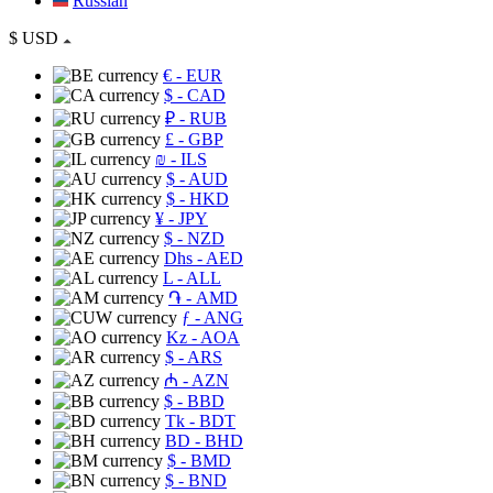
Russian
$
USD
€
- EUR
$
- CAD
₽
- RUB
£
- GBP
₪
- ILS
$
- AUD
$
- HKD
¥
- JPY
$
- NZD
Dhs
- AED
L
- ALL
֏
- AMD
ƒ
- ANG
Kz
- AOA
$
- ARS
₼
- AZN
$
- BBD
Tk
- BDT
BD
- BHD
$
- BMD
$
- BND