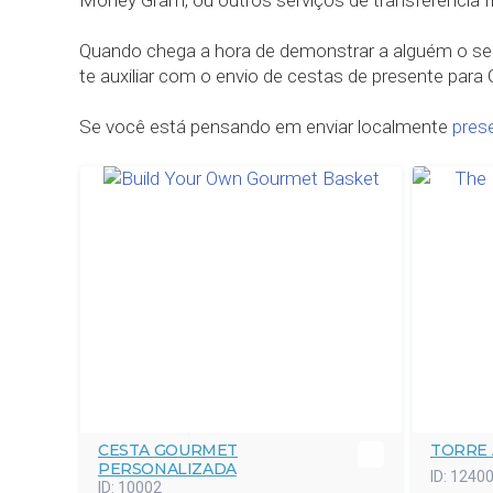
Money Gram, ou outros serviços de transferência fi
Quando chega a hora de demonstrar a alguém o seu
te auxiliar com o envio de cestas de presente para
Se você está pensando em enviar localmente
pres
CESTA GOURMET
TORRE
PERSONALIZADA
ID:
1240
ID:
10002