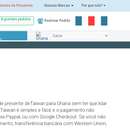
stente de Presentes
Nossas Marcas
Por que nós?
o & grandes pedidos
Rastrear Pedido
S
 de presente deTaiwan para Ghana sem ter que lidar
Taiwan é simples e fácil, e o pagamento não
 via Paypal, ou com Google Checkout. Se você não
ento, transferência bancária com Western Union,