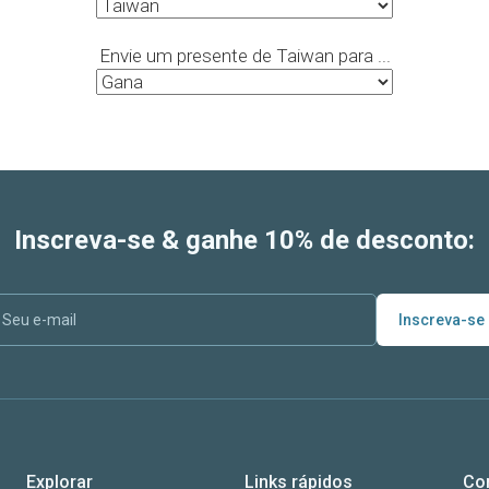
Envie um presente de Taiwan para ...
Inscreva-se & ganhe 10% de desconto:
Inscreva-se
Explorar
Links rápidos
Co