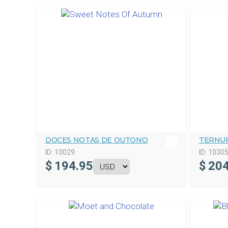
DOCES NOTAS DE OUTONO
TERNU
ID:
10029
ID:
1030
$
194.95
$
204