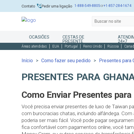
1-888-549-8805
or
+1-857-284-1674
Contato
Pedir uma ligação
OCASIÕES
CESTAS DE
ATENDI
PRESENTE
24×7
Áreas atendidas
EUA
Portugal
Reino Unido
Rússia
Cana
Início
Como fazer seu pedido
Presentes para 
PRESENTES PARA GHANA
Como Enviar Presentes para
Você precisa enviar presentes de luxo de Taiwan pa
com burocracias chatas, incluindo alfândega. Com 
poderia ser mais fácil. Você pode pagar seguramen
fica confortável com pagamentos online, você ta