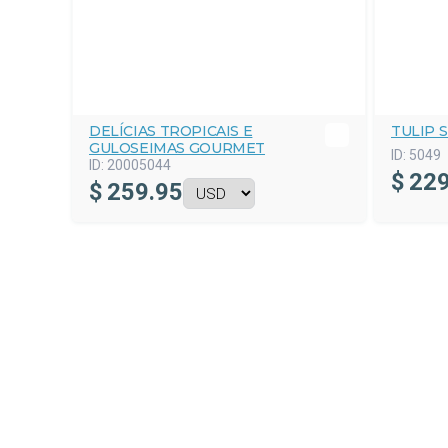
DELÍCIAS TROPICAIS E
TULIP 
GULOSEIMAS GOURMET
ID:
5049
ID:
20005044
$
229
$
259.95