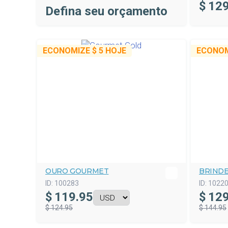
$
129
Defina seu orçamento
ECONOMIZE
$ 5
HOJE
ECONO
OURO GOURMET
BRIND
ID:
100283
ID:
1022
$
119.95
$
129
$ 124.95
$ 144.95