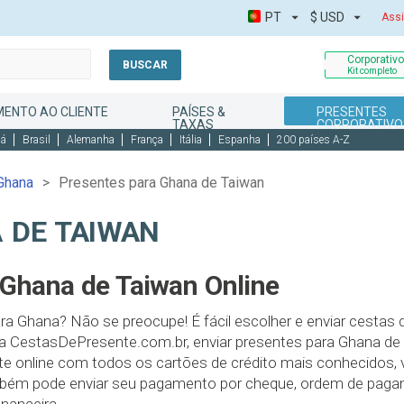
PT
$
USD
Assi
Corporativ
BUSCAR
Kit completo
MENTO AO CLIENTE
PAÍSES &
PRESENTES
TAXAS
CORPORATIVO
dá
Brasil
Alemanha
França
Itália
Espanha
200 países A-Z
Ghana
Presentes para Ghana de Taiwan
 DE TAIWAN
 Ghana de Taiwan Online
ra Ghana? Não se preocupe! É fácil escolher e enviar cestas
a CestasDePresente.com.br, enviar presentes para Ghana de 
te online com todos os cartões de crédito mais conhecidos,
mbém pode enviar seu pagamento por cheque, ordem de pagam