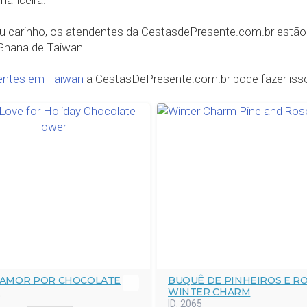
nanceira.
 carinho, os atendentes da CestasdePresente.com.br estão p
 Ghana de Taiwan.
entes em Taiwan
a CestasDePresente.com.br pode fazer is
 AMOR POR CHOCOLATE
BUQUÊ DE PINHEIROS E R
WINTER CHARM
0
ID:
2065