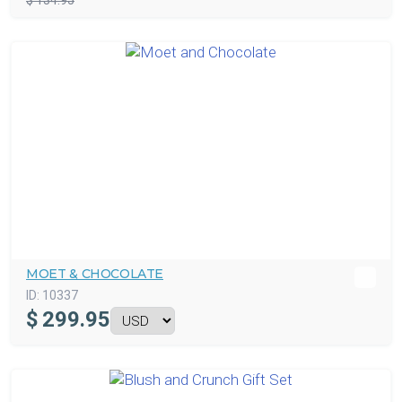
$ 134.95
MOET & CHOCOLATE
ID:
10337
$
299.95