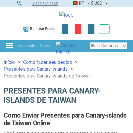
PT
$
USD
1-888-549-8805
Corporativo &
Rastrear Pedido
Kit completo
Assistente
Países
Início
Como fazer seu pedido
Presentes para Canary-islands
Presentes para Canary-islands de Taiwan
PRESENTES PARA CANARY-
ISLANDS DE TAIWAN
Como Enviar Presentes para Canary-islands
de Taiwan Online