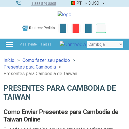
PT
$
USD
1-888-549-8805
Corporativo &
Rastrear Pedido
Kit completo
Assistente
Países
Início
Como fazer seu pedido
Presentes para Cambodia
Presentes para Cambodia de Taiwan
PRESENTES PARA CAMBODIA DE
TAIWAN
Como Enviar Presentes para Cambodia de
Taiwan Online