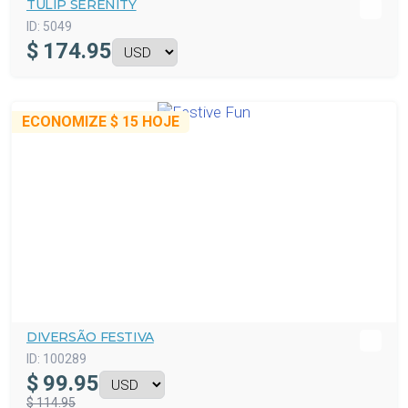
TULIP SERENITY
ID:
5049
$
174.95
ECONOMIZE
$ 15
HOJE
DIVERSÃO FESTIVA
ID:
100289
$
99.95
$ 114.95