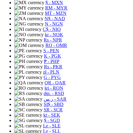
$
- MXN
RM
- MYR
MT
- MZN
N$
- NAD
N
- NGN
C$
- NIO
kr
- NOK
Rs
- NPR
RO
- OMR
S
- PEN
K
- PGK
₱
- PHP
Rs
- PKR
zł
- PLN
G
- PYG
QR
- QAR
lei
- RON
din.
- RSD
ر.س
- SAR
SI$
- SBD
SR
- SCR
kr
- SEK
$
- SGD
Le
- SLE
Le
- SLL