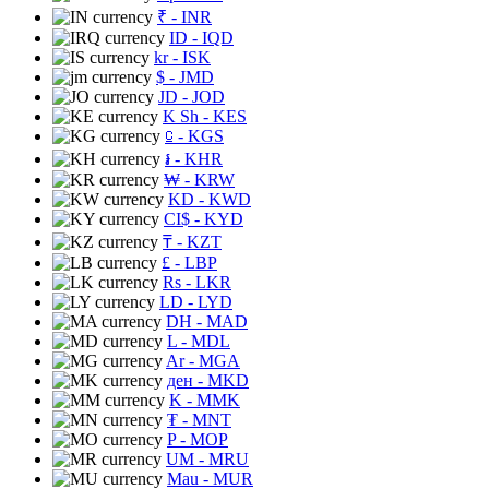
₹
- INR
ID
- IQD
kr
- ISK
$
- JMD
JD
- JOD
K Sh
- KES
⃀
- KGS
៛
- KHR
₩
- KRW
KD
- KWD
CI$
- KYD
₸
- KZT
£
- LBP
Rs
- LKR
LD
- LYD
DH
- MAD
L
- MDL
Ar
- MGA
ден
- MKD
K
- MMK
₮
- MNT
P
- MOP
UM
- MRU
Mau
- MUR