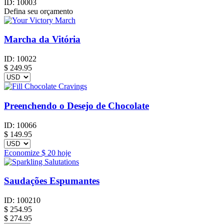
ID:
10003
Defina seu orçamento
Marcha da Vitória
ID:
10022
$
249.95
Preenchendo o Desejo de Chocolate
ID:
10066
$
149.95
Economize
$ 20
hoje
Saudações Espumantes
ID:
100210
$
254.95
$ 274.95