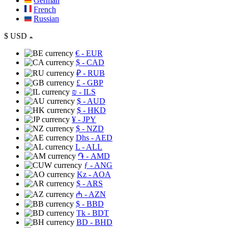
German
French
Russian
$
USD
€
- EUR
$
- CAD
₽
- RUB
£
- GBP
₪
- ILS
$
- AUD
$
- HKD
¥
- JPY
$
- NZD
Dhs
- AED
L
- ALL
֏
- AMD
ƒ
- ANG
Kz
- AOA
$
- ARS
₼
- AZN
$
- BBD
Tk
- BDT
BD
- BHD