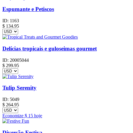
Espumante e Petiscos
ID:
1163
$
134.95
Delícias tropicais e guloseimas gourmet
ID:
20005044
$
299.95
Tulip Serenity
ID:
5049
$
264.95
Economize
$ 15
hoje
Diversão Festiva