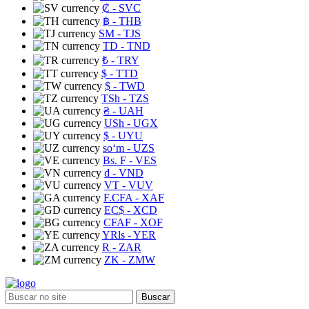
₡
- SVC
฿
- THB
ЅМ
- TJS
TD
- TND
₺
- TRY
$
- TTD
$
- TWD
TSh
- TZS
₴
- UAH
USh
- UGX
$
- UYU
soʻm
- UZS
Bs. F
- VES
₫
- VND
VT
- VUV
F.CFA
- XAF
EC$
- XCD
CFAF
- XOF
YRls
- YER
R
- ZAR
ZK
- ZMW
Buscar