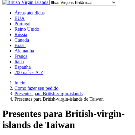
Áreas atendidas
EUA
Portugal
Reino Unido
Rússia
Canadá
Brasil
Alemanha
França
Itália
Espanha
200 países A-Z
Início
Como fazer seu pedido
Presentes para British-virgin-islands
Presentes para British-virgin-islands de Taiwan
Presentes para British-virgin-
islands de Taiwan