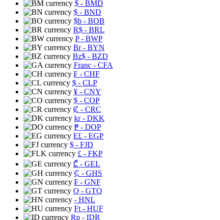
$
- BMD
$
- BND
$b
- BOB
R$
- BRL
P
- BWP
Br
- BYN
Bz$
- BZD
Franc
- CFA
₣
- CHF
$
- CLP
¥
- CNY
$
- COP
₡
- CRC
kr
- DKK
₱
- DOP
E£
- EGP
$
- FJD
£
- FKP
₾
- GEL
₵
- GHS
₣
- GNF
Q
- GTQ
- HNL
Ft
- HUF
Rp
- IDR