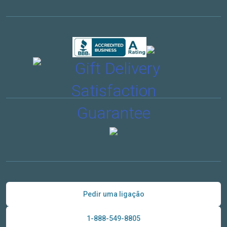
Pedir uma ligação
1-888-549-8805