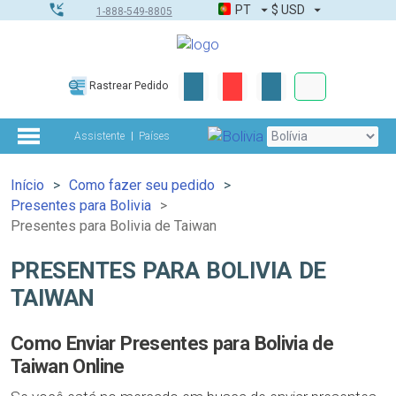
PT
$
USD
1-888-549-8805
Corporativo &
Rastrear Pedido
Kit completo
Assistente
Países
Início
Como fazer seu pedido
Presentes para Bolivia
Presentes para Bolivia de Taiwan
PRESENTES PARA BOLIVIA DE
TAIWAN
Como Enviar Presentes para Bolivia de
Taiwan Online