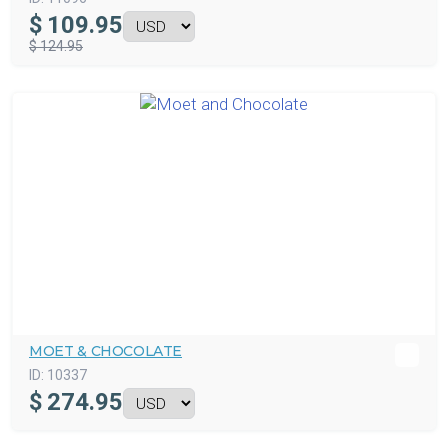
$
109.95
$ 124.95
MOET & CHOCOLATE
ID:
10337
$
274.95