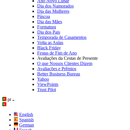
Ano Novo Lunar
Dia dos Namorados
Dia das Mulheres
Páscoa
Dia das Mães
Formatura
Dia dos Pais
Temporada de Casamentos
Volta as Aulas
Black Friday
Festas de Fim de Ano
Avaliações da Cestas de Presente
O que Nossos Clientes Dizem
Avaliações e Prêmios
Better Business Bureau
Yahoo
ViewPoints
Trust Pilot
pt
English
Spanish
German