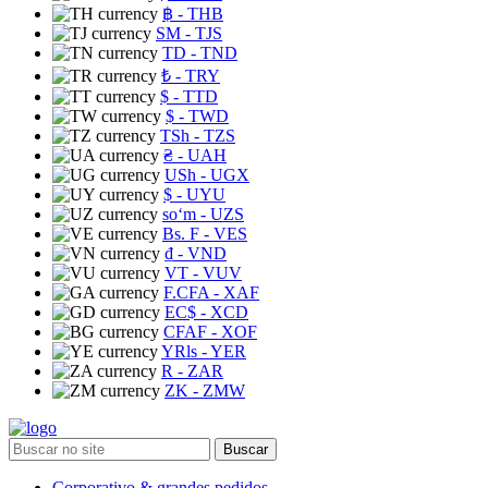
฿
- THB
ЅМ
- TJS
TD
- TND
₺
- TRY
$
- TTD
$
- TWD
TSh
- TZS
₴
- UAH
USh
- UGX
$
- UYU
soʻm
- UZS
Bs. F
- VES
₫
- VND
VT
- VUV
F.CFA
- XAF
EC$
- XCD
CFAF
- XOF
YRls
- YER
R
- ZAR
ZK
- ZMW
Buscar
Corporativo & grandes pedidos