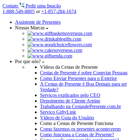
Contato
Pedir uma ligação
1-888-549-8805
or
+1-857-284-1674
Assistente de Presentes
Nossas Marcas
Por que nós?
Vídeos da Cestas de Presente
Cestas de Presente é sobre Conectar Pessoas
Como Enviar Presentes para o Exterior
A Cestas de Presente é Boa Demais para ser
Verdade?
Serviços explicados pelo CEO
Depoimento de Cliente Arpine
Trabalhando na CestasdePresente.com.br
Serviço GiftyLink
Vídeos de Guia do Usuário
Como a Cestas de Presente Funciona
Como fazemos os presentes acontecerem
Como funciona a Cestas de Presente?