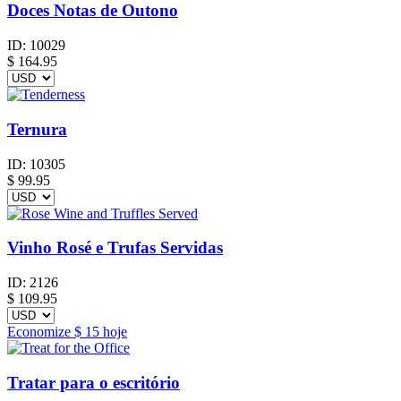
Doces Notas de Outono
ID:
10029
$
164.95
Ternura
ID:
10305
$
99.95
Vinho Rosé e Trufas Servidas
ID:
2126
$
109.95
Economize
$ 15
hoje
Tratar para o escritório