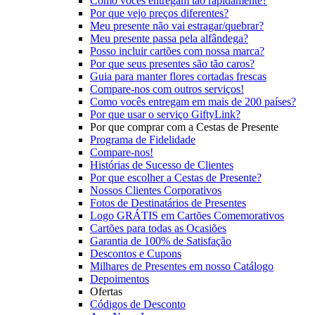
Como vocês entregam tão rapidamente?
Por que vejo preços diferentes?
Meu presente não vai estragar/quebrar?
Meu presente passa pela alfândega?
Posso incluir cartões com nossa marca?
Por que seus presentes são tão caros?
Guia para manter flores cortadas frescas
Compare-nos com outros serviços!
Como vocês entregam em mais de 200 países?
Por que usar o serviço GiftyLink?
Por que comprar com a Cestas de Presente
Programa de Fidelidade
Compare-nos!
Histórias de Sucesso de Clientes
Por que escolher a Cestas de Presente?
Nossos Clientes Corporativos
Fotos de Destinatários de Presentes
Logo GRÁTIS em Cartões Comemorativos
Cartões para todas as Ocasiões
Garantia de 100% de Satisfação
Descontos e Cupons
Milhares de Presentes em nosso Catálogo
Depoimentos
Ofertas
Códigos de Desconto