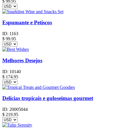
$
99.95
Espumante e Petiscos
ID:
1163
$
99.95
Melhores Desejos
ID:
10140
$
174.95
Delícias tropicais e guloseimas gourmet
ID:
20005044
$
219.95