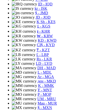
ID
- IQD
kr
- ISK
$
- JMD
JD
- JOD
K Sh
- KES
⃀
- KGS
៛
- KHR
₩
- KRW
KD
- KWD
CI$
- KYD
₸
- KZT
£
- LBP
Rs
- LKR
LD
- LYD
DH
- MAD
L
- MDL
Ar
- MGA
ден
- MKD
K
- MMK
₮
- MNT
P
- MOP
UM
- MRU
Mau
- MUR
$
- MXN