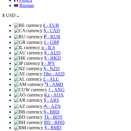
French
Russian
$
USD
€
- EUR
$
- CAD
₽
- RUB
£
- GBP
₪
- ILS
$
- AUD
$
- HKD
¥
- JPY
$
- NZD
Dhs
- AED
L
- ALL
֏
- AMD
ƒ
- ANG
Kz
- AOA
$
- ARS
₼
- AZN
$
- BBD
Tk
- BDT
BD
- BHD
$
- BMD