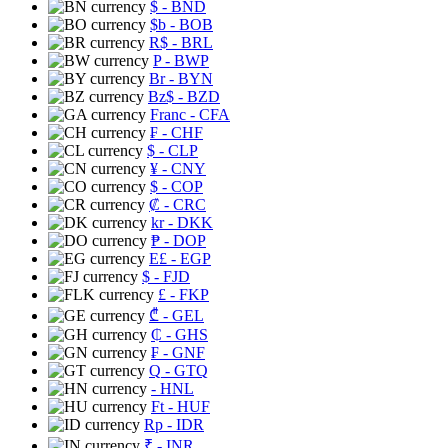
$
- BND
$b
- BOB
R$
- BRL
P
- BWP
Br
- BYN
Bz$
- BZD
Franc
- CFA
₣
- CHF
$
- CLP
¥
- CNY
$
- COP
₡
- CRC
kr
- DKK
₱
- DOP
E£
- EGP
$
- FJD
£
- FKP
₾
- GEL
₵
- GHS
₣
- GNF
Q
- GTQ
- HNL
Ft
- HUF
Rp
- IDR
₹
- INR