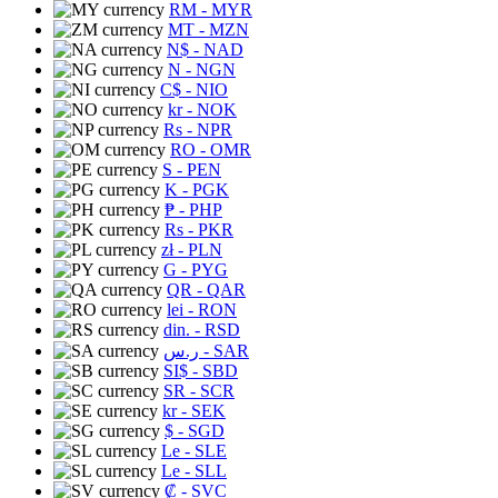
RM
- MYR
MT
- MZN
N$
- NAD
N
- NGN
C$
- NIO
kr
- NOK
Rs
- NPR
RO
- OMR
S
- PEN
K
- PGK
₱
- PHP
Rs
- PKR
zł
- PLN
G
- PYG
QR
- QAR
lei
- RON
din.
- RSD
ر.س
- SAR
SI$
- SBD
SR
- SCR
kr
- SEK
$
- SGD
Le
- SLE
Le
- SLL
₡
- SVC