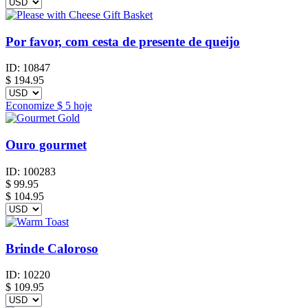
Por favor, com cesta de presente de queijo
ID:
10847
$
194.95
Economize
$ 5
hoje
Ouro gourmet
ID:
100283
$
99.95
$ 104.95
Brinde Caloroso
ID:
10220
$
109.95