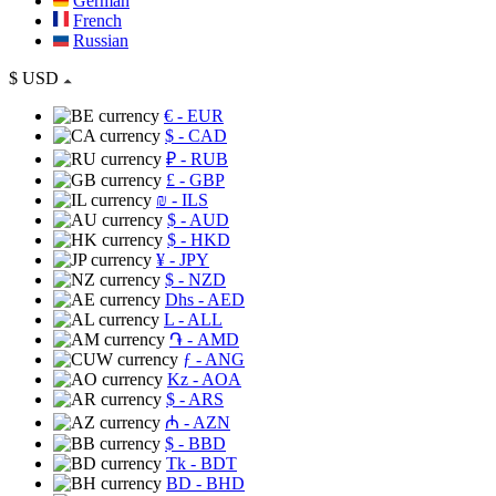
German
French
Russian
$
USD
€
- EUR
$
- CAD
₽
- RUB
£
- GBP
₪
- ILS
$
- AUD
$
- HKD
¥
- JPY
$
- NZD
Dhs
- AED
L
- ALL
֏
- AMD
ƒ
- ANG
Kz
- AOA
$
- ARS
₼
- AZN
$
- BBD
Tk
- BDT
BD
- BHD