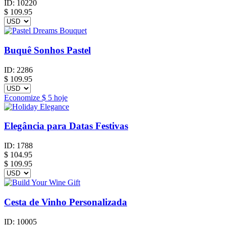
ID:
10220
$
109.95
Buquê Sonhos Pastel
ID:
2286
$
109.95
Economize
$ 5
hoje
Elegância para Datas Festivas
ID:
1788
$
104.95
$ 109.95
Cesta de Vinho Personalizada
ID:
10005