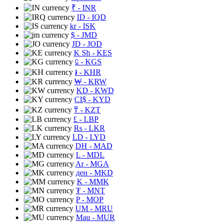
₹
- INR
ID
- IQD
kr
- ISK
$
- JMD
JD
- JOD
K Sh
- KES
⃀
- KGS
៛
- KHR
₩
- KRW
KD
- KWD
CI$
- KYD
₸
- KZT
£
- LBP
Rs
- LKR
LD
- LYD
DH
- MAD
L
- MDL
Ar
- MGA
ден
- MKD
K
- MMK
₮
- MNT
P
- MOP
UM
- MRU
Mau
- MUR