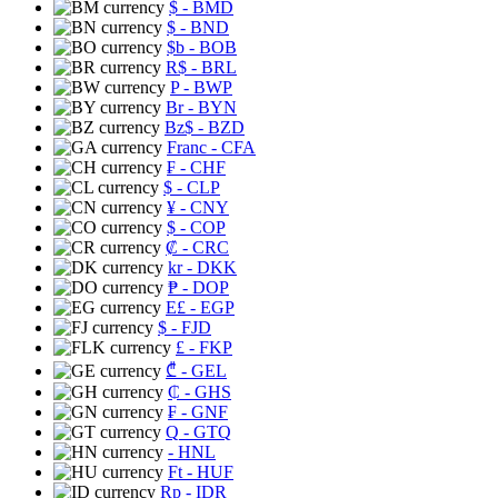
$
- BMD
$
- BND
$b
- BOB
R$
- BRL
P
- BWP
Br
- BYN
Bz$
- BZD
Franc
- CFA
₣
- CHF
$
- CLP
¥
- CNY
$
- COP
₡
- CRC
kr
- DKK
₱
- DOP
E£
- EGP
$
- FJD
£
- FKP
₾
- GEL
₵
- GHS
₣
- GNF
Q
- GTQ
- HNL
Ft
- HUF
Rp
- IDR