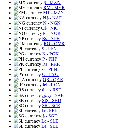
$
- MXN
RM
- MYR
MT
- MZN
N$
- NAD
N
- NGN
C$
- NIO
kr
- NOK
Rs
- NPR
RO
- OMR
S
- PEN
K
- PGK
₱
- PHP
Rs
- PKR
zł
- PLN
G
- PYG
QR
- QAR
lei
- RON
din.
- RSD
ر.س
- SAR
SI$
- SBD
SR
- SCR
kr
- SEK
$
- SGD
Le
- SLE
Le
- SLL