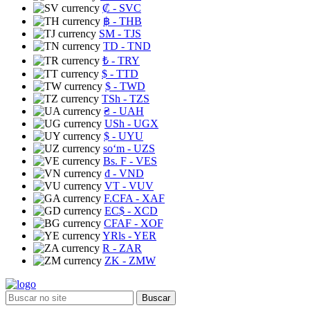
₡
- SVC
฿
- THB
ЅМ
- TJS
TD
- TND
₺
- TRY
$
- TTD
$
- TWD
TSh
- TZS
₴
- UAH
USh
- UGX
$
- UYU
soʻm
- UZS
Bs. F
- VES
₫
- VND
VT
- VUV
F.CFA
- XAF
EC$
- XCD
CFAF
- XOF
YRls
- YER
R
- ZAR
ZK
- ZMW
Buscar