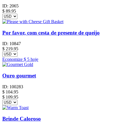
ID:
2065
$
89.95
Por favor, com cesta de presente de queijo
ID:
10847
$
219.95
Economize
$ 5
hoje
Ouro gourmet
ID:
100283
$
104.95
$ 109.95
Brinde Caloroso