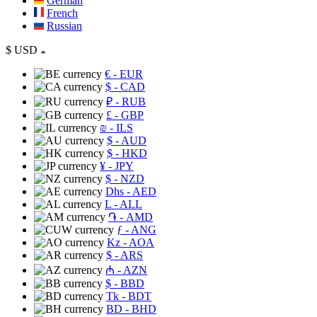
German
French
Russian
$
USD
€
- EUR
$
- CAD
₽
- RUB
£
- GBP
₪
- ILS
$
- AUD
$
- HKD
¥
- JPY
$
- NZD
Dhs
- AED
L
- ALL
֏
- AMD
ƒ
- ANG
Kz
- AOA
$
- ARS
₼
- AZN
$
- BBD
Tk
- BDT
BD
- BHD