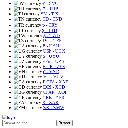
₡
- SVC
฿
- THB
ЅМ
- TJS
TD
- TND
₺
- TRY
$
- TTD
$
- TWD
TSh
- TZS
₴
- UAH
USh
- UGX
$
- UYU
soʻm
- UZS
Bs. F
- VES
₫
- VND
VT
- VUV
F.CFA
- XAF
EC$
- XCD
CFAF
- XOF
YRls
- YER
R
- ZAR
ZK
- ZMW
Buscar