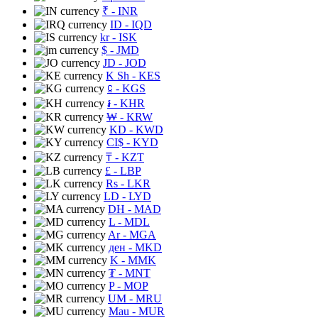
₹
- INR
ID
- IQD
kr
- ISK
$
- JMD
JD
- JOD
K Sh
- KES
⃀
- KGS
៛
- KHR
₩
- KRW
KD
- KWD
CI$
- KYD
₸
- KZT
£
- LBP
Rs
- LKR
LD
- LYD
DH
- MAD
L
- MDL
Ar
- MGA
ден
- MKD
K
- MMK
₮
- MNT
P
- MOP
UM
- MRU
Mau
- MUR