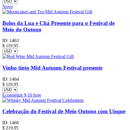
Novo
Bolos da Lua e Chá Presente para o Festival de
Meio do Outono
ID:
1463
$
119.95
Vinho tinto Mid Autumn Festival presente
ID:
1464
$
119.95
Economize
$ 10
hoje
Celebração do Festival de Meio Outono com Uísque
ID:
1466
$
219.95