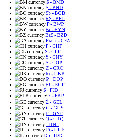
$
- BMD
$
- BND
$b
- BOB
R$
- BRL
P
- BWP
Br
- BYN
Bz$
- BZD
Franc
- CFA
₣
- CHF
$
- CLP
¥
- CNY
$
- COP
₡
- CRC
kr
- DKK
₱
- DOP
E£
- EGP
$
- FJD
£
- FKP
₾
- GEL
₵
- GHS
₣
- GNF
Q
- GTQ
- HNL
Ft
- HUF
Rp
- IDR