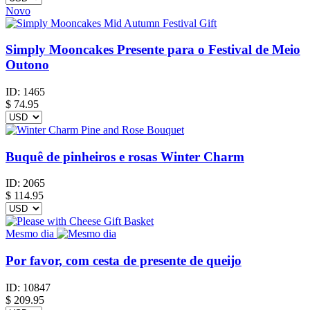
Novo
Simply Mooncakes Presente para o Festival de Meio
Outono
ID:
1465
$
74.95
Buquê de pinheiros e rosas Winter Charm
ID:
2065
$
114.95
Mesmo dia
Por favor, com cesta de presente de queijo
ID:
10847
$
209.95