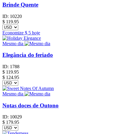
Brinde Quente
ID:
10220
$
119.95
Economize
$ 5
hoje
Mesmo dia
Elegância do feriado
ID:
1788
$
119.95
$ 124.95
Mesmo dia
Notas doces de Outono
ID:
10029
$
179.95