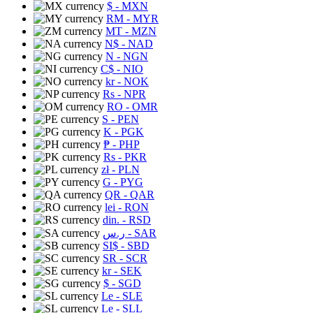
$
- MXN
RM
- MYR
MT
- MZN
N$
- NAD
N
- NGN
C$
- NIO
kr
- NOK
Rs
- NPR
RO
- OMR
S
- PEN
K
- PGK
₱
- PHP
Rs
- PKR
zł
- PLN
G
- PYG
QR
- QAR
lei
- RON
din.
- RSD
ر.س
- SAR
SI$
- SBD
SR
- SCR
kr
- SEK
$
- SGD
Le
- SLE
Le
- SLL