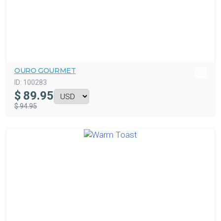
OURO GOURMET
ID:
100283
$
89.95
$ 94.95