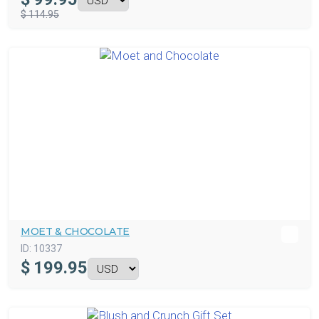
$ 114.95
MOET & CHOCOLATE
ID:
10337
$
199.95