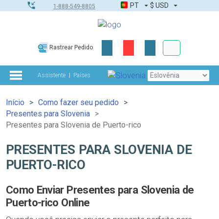
PT
$
USD
1-888-549-8805
Corporativo &
Rastrear Pedido
Kit completo
Assistente
Países
Início
Como fazer seu pedido
Presentes para Slovenia
Presentes para Slovenia de Puerto-rico
PRESENTES PARA SLOVENIA DE
PUERTO-RICO
Como Enviar Presentes para Slovenia de
Puerto-rico Online