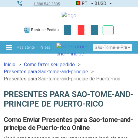
PT
$
USD
1-888-549-8805
Corporativo &
Rastrear Pedido
Kit completo
Assistente
Países
Início
Como fazer seu pedido
Presentes para Sao-tome-and-principe
Presentes para Sao-tome-and-principe de Puerto-rico
PRESENTES PARA SAO-TOME-AND-
PRINCIPE DE PUERTO-RICO
Como Enviar Presentes para Sao-tome-and-
principe de Puerto-rico Online