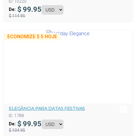
ID:
10220
$
99.95
De:
$ 114.95
ECONOMIZE
$ 5
HOJE
ELEGÂNCIA PARA DATAS FESTIVAS
ID:
1788
$
99.95
De:
$ 104.95