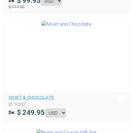
$
99.95
De:
$ 114.95
MOET & CHOCOLATE
ID:
10337
$
249.95
De: