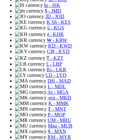
kr
- ISK
$
- JMD
JD
- JOD
K Sh
- KES
⃀
- KGS
៛
- KHR
₩
- KRW
KD
- KWD
CI$
- KYD
₸
- KZT
£
- LBP
Rs
- LKR
LD
- LYD
DH
- MAD
L
- MDL
Ar
- MGA
ден
- MKD
K
- MMK
₮
- MNT
P
- MOP
UM
- MRU
Mau
- MUR
$
- MXN
RM
- MYR