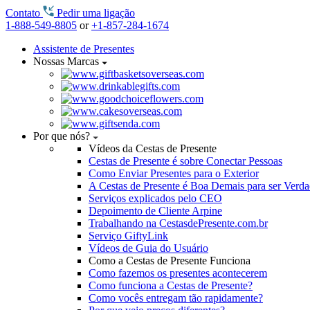
Contato
Pedir uma ligação
1-888-549-8805
or
+1-857-284-1674
Assistente de Presentes
Nossas Marcas
Por que nós?
Vídeos da Cestas de Presente
Cestas de Presente é sobre Conectar Pessoas
Como Enviar Presentes para o Exterior
A Cestas de Presente é Boa Demais para ser Verd
Serviços explicados pelo CEO
Depoimento de Cliente Arpine
Trabalhando na CestasdePresente.com.br
Serviço GiftyLink
Vídeos de Guia do Usuário
Como a Cestas de Presente Funciona
Como fazemos os presentes acontecerem
Como funciona a Cestas de Presente?
Como vocês entregam tão rapidamente?