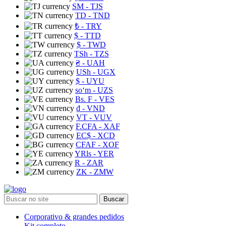
ЅМ
- TJS
TD
- TND
₺
- TRY
$
- TTD
$
- TWD
TSh
- TZS
₴
- UAH
USh
- UGX
$
- UYU
soʻm
- UZS
Bs. F
- VES
₫
- VND
VT
- VUV
F.CFA
- XAF
EC$
- XCD
CFAF
- XOF
YRls
- YER
R
- ZAR
ZK
- ZMW
Buscar
Corporativo & grandes pedidos
Kit completo