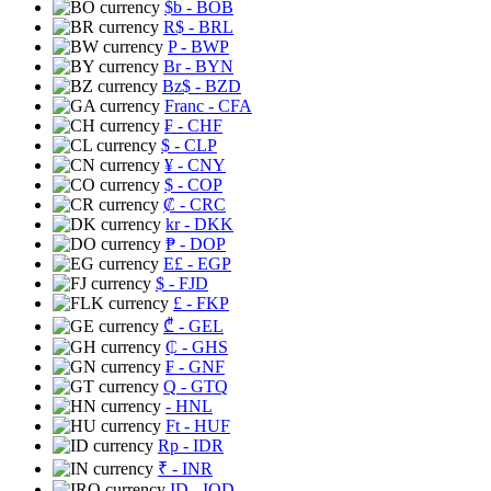
$b
- BOB
R$
- BRL
P
- BWP
Br
- BYN
Bz$
- BZD
Franc
- CFA
₣
- CHF
$
- CLP
¥
- CNY
$
- COP
₡
- CRC
kr
- DKK
₱
- DOP
E£
- EGP
$
- FJD
£
- FKP
₾
- GEL
₵
- GHS
₣
- GNF
Q
- GTQ
- HNL
Ft
- HUF
Rp
- IDR
₹
- INR
ID
- IQD