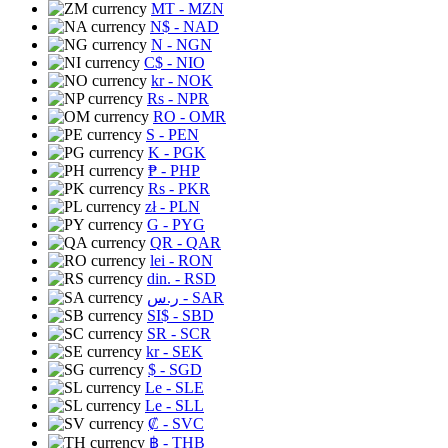
MT
- MZN
N$
- NAD
N
- NGN
C$
- NIO
kr
- NOK
Rs
- NPR
RO
- OMR
S
- PEN
K
- PGK
₱
- PHP
Rs
- PKR
zł
- PLN
G
- PYG
QR
- QAR
lei
- RON
din.
- RSD
ر.س
- SAR
SI$
- SBD
SR
- SCR
kr
- SEK
$
- SGD
Le
- SLE
Le
- SLL
₡
- SVC
฿
- THB