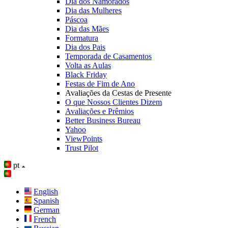
Dia dos Namorados
Dia das Mulheres
Páscoa
Dia das Mães
Formatura
Dia dos Pais
Temporada de Casamentos
Volta as Aulas
Black Friday
Festas de Fim de Ano
Avaliações da Cestas de Presente
O que Nossos Clientes Dizem
Avaliações e Prêmios
Better Business Bureau
Yahoo
ViewPoints
Trust Pilot
pt
English
Spanish
German
French