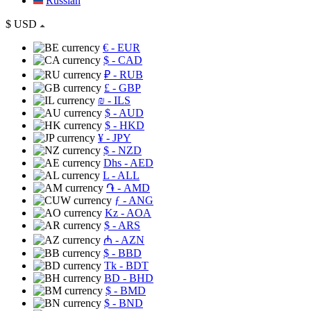
Russian
$
USD
€
- EUR
$
- CAD
₽
- RUB
£
- GBP
₪
- ILS
$
- AUD
$
- HKD
¥
- JPY
$
- NZD
Dhs
- AED
L
- ALL
֏
- AMD
ƒ
- ANG
Kz
- AOA
$
- ARS
₼
- AZN
$
- BBD
Tk
- BDT
BD
- BHD
$
- BMD
$
- BND