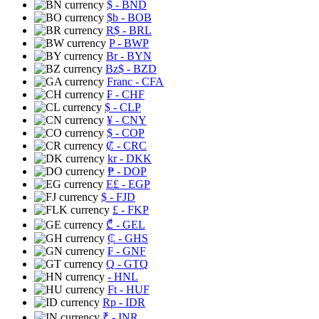
$
- BND
$b
- BOB
R$
- BRL
P
- BWP
Br
- BYN
Bz$
- BZD
Franc
- CFA
₣
- CHF
$
- CLP
¥
- CNY
$
- COP
₡
- CRC
kr
- DKK
₱
- DOP
E£
- EGP
$
- FJD
£
- FKP
₾
- GEL
₵
- GHS
₣
- GNF
Q
- GTQ
- HNL
Ft
- HUF
Rp
- IDR
₹
- INR