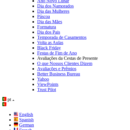
Ano Novo Lunar
Dia dos Namorados
Dia das Mulheres
Páscoa
Dia das Mães
Formatura
Dia dos Pais
Temporada de Casamentos
Volta as Aulas
Black Friday
Festas de Fim de Ano
Avaliações da Cestas de Presente
O que Nossos Clientes Dizem
Avaliações e Prêmios
Better Business Bureau
Yahoo
ViewPoints
Trust Pilot
pt
English
Spanish
German