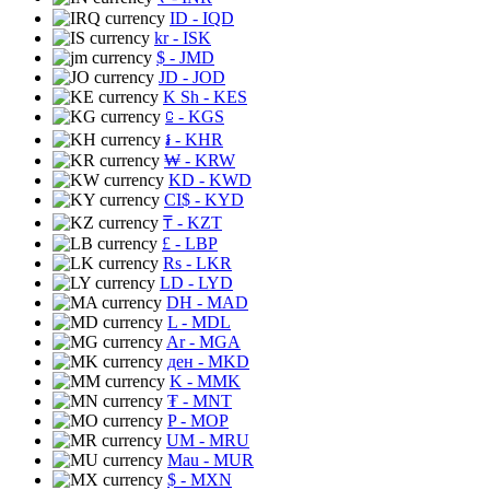
ID
- IQD
kr
- ISK
$
- JMD
JD
- JOD
K Sh
- KES
⃀
- KGS
៛
- KHR
₩
- KRW
KD
- KWD
CI$
- KYD
₸
- KZT
£
- LBP
Rs
- LKR
LD
- LYD
DH
- MAD
L
- MDL
Ar
- MGA
ден
- MKD
K
- MMK
₮
- MNT
P
- MOP
UM
- MRU
Mau
- MUR
$
- MXN