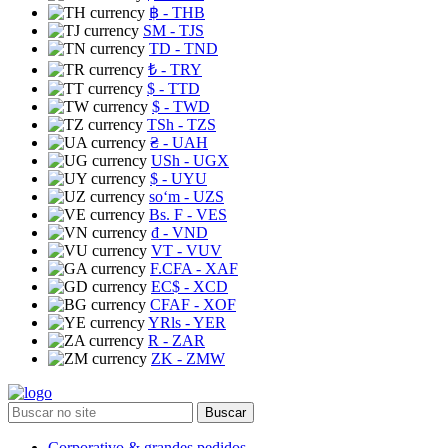
฿
- THB
ЅМ
- TJS
TD
- TND
₺
- TRY
$
- TTD
$
- TWD
TSh
- TZS
₴
- UAH
USh
- UGX
$
- UYU
soʻm
- UZS
Bs. F
- VES
₫
- VND
VT
- VUV
F.CFA
- XAF
EC$
- XCD
CFAF
- XOF
YRls
- YER
R
- ZAR
ZK
- ZMW
Buscar
Corporativo & grandes pedidos