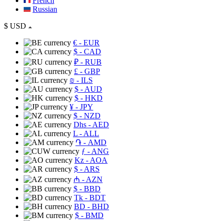
French
Russian
$
USD
€
- EUR
$
- CAD
₽
- RUB
£
- GBP
₪
- ILS
$
- AUD
$
- HKD
¥
- JPY
$
- NZD
Dhs
- AED
L
- ALL
֏
- AMD
ƒ
- ANG
Kz
- AOA
$
- ARS
₼
- AZN
$
- BBD
Tk
- BDT
BD
- BHD
$
- BMD