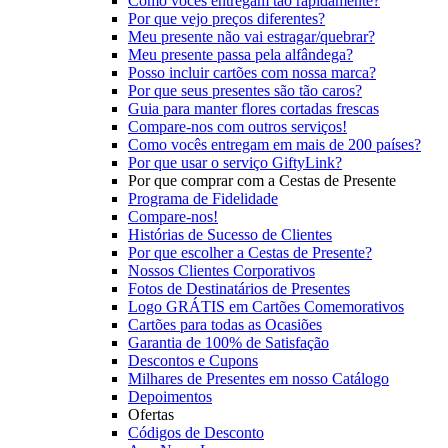
Como vocês entregam tão rapidamente?
Por que vejo preços diferentes?
Meu presente não vai estragar/quebrar?
Meu presente passa pela alfândega?
Posso incluir cartões com nossa marca?
Por que seus presentes são tão caros?
Guia para manter flores cortadas frescas
Compare-nos com outros serviços!
Como vocês entregam em mais de 200 países?
Por que usar o serviço GiftyLink?
Por que comprar com a Cestas de Presente
Programa de Fidelidade
Compare-nos!
Histórias de Sucesso de Clientes
Por que escolher a Cestas de Presente?
Nossos Clientes Corporativos
Fotos de Destinatários de Presentes
Logo GRÁTIS em Cartões Comemorativos
Cartões para todas as Ocasiões
Garantia de 100% de Satisfação
Descontos e Cupons
Milhares de Presentes em nosso Catálogo
Depoimentos
Ofertas
Códigos de Desconto