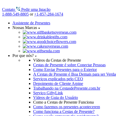
Contato
Pedir uma ligação
1-888-549-8805
or
+1-857-284-1674
Assistente de Presentes
Nossas Marcas
Por que nós?
Vídeos da Cestas de Presente
Cestas de Presente é sobre Conectar Pessoas
Como Enviar Presentes para o Exterior
A Cestas de Presente é Boa Demais para ser Verd
Serviços explicados pelo CEO
Depoimento de Cliente Arpine
Trabalhando na CestasdePresente.com.br
Serviço GiftyLink
Vídeos de Guia do Usuário
Como a Cestas de Presente Funciona
Como fazemos os presentes acontecerem
Como funciona a Cestas de Presente?