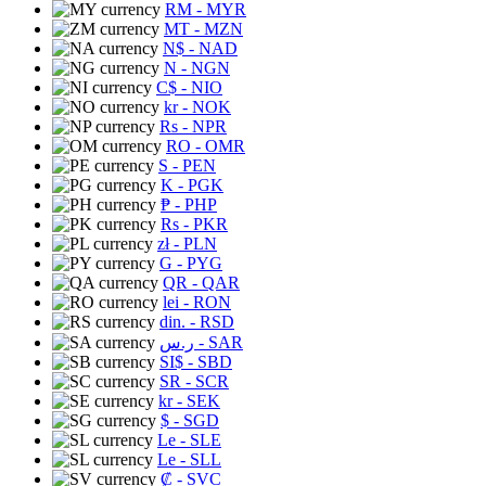
RM
- MYR
MT
- MZN
N$
- NAD
N
- NGN
C$
- NIO
kr
- NOK
Rs
- NPR
RO
- OMR
S
- PEN
K
- PGK
₱
- PHP
Rs
- PKR
zł
- PLN
G
- PYG
QR
- QAR
lei
- RON
din.
- RSD
ر.س
- SAR
SI$
- SBD
SR
- SCR
kr
- SEK
$
- SGD
Le
- SLE
Le
- SLL
₡
- SVC