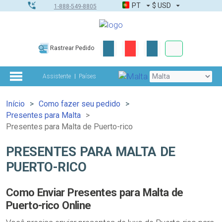
PT
$
USD
1-888-549-8805
Corporativo &
Rastrear Pedido
Kit completo
Assistente
Países
Início
Como fazer seu pedido
Presentes para Malta
Presentes para Malta de Puerto-rico
PRESENTES PARA MALTA DE
PUERTO-RICO
Como Enviar Presentes para Malta de
Puerto-rico Online