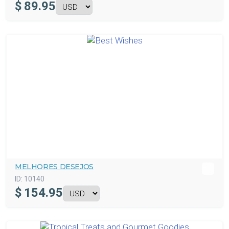
$
89.95
MELHORES DESEJOS
ID:
10140
$
154.95