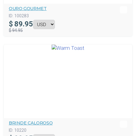
OURO GOURMET
ID:
100283
$
89.95
$ 94.95
BRINDE CALOROSO
ID:
10220