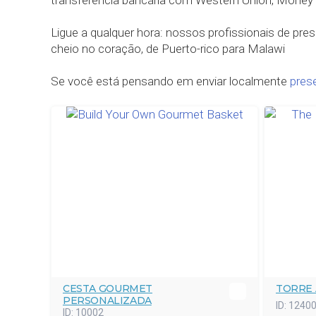
transferência bancária com Western Union, Money G
Ligue a qualquer hora: nossos profissionais de pres
cheio no coração, de Puerto-rico para Malawi
Se você está pensando em enviar localmente
pres
CESTA GOURMET
TORRE
PERSONALIZADA
ID:
1240
ID:
10002