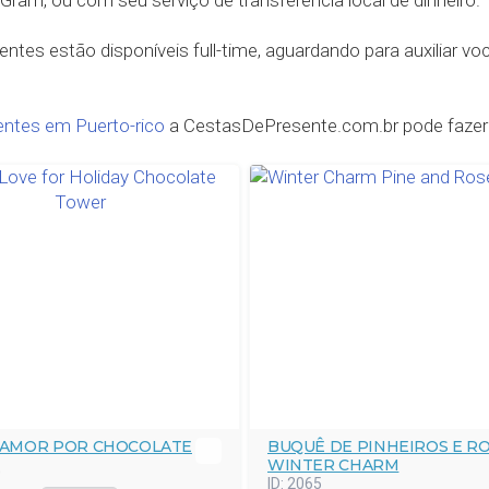
ram, ou com seu serviço de transferência local de dinheiro.
entes estão disponíveis full-time, aguardando para auxiliar v
entes em Puerto-rico
a CestasDePresente.com.br pode fazer
 AMOR POR CHOCOLATE
BUQUÊ DE PINHEIROS E R
WINTER CHARM
0
ID:
2065