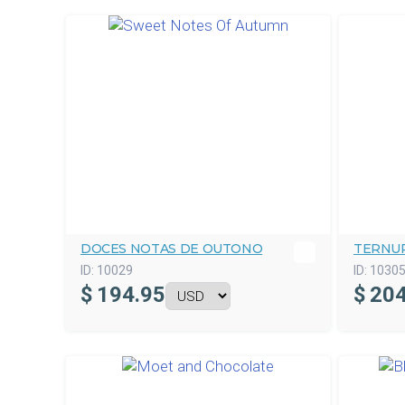
DOCES NOTAS DE OUTONO
TERNU
ID:
10029
ID:
1030
$
194.95
$
204