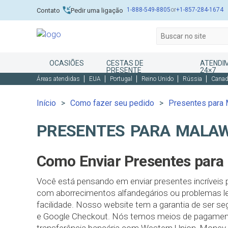
1-888-549-8805
or
+1-857-284-1674
Contato
Pedir uma ligação
OCASIÕES
CESTAS DE
ATENDI
PRESENTE
24×7
Áreas atendidas
EUA
Portugal
Reino Unido
Rússia
Cana
Início
Como fazer seu pedido
Presentes para 
PRESENTES PARA MALAW
Como Enviar Presentes para 
Você está pensando em enviar presentes incríveis 
com aborrecimentos alfandegários ou problemas l
facilidade. Nosso website tem a garantia de ser se
e Google Checkout. Nós temos meios de pagament