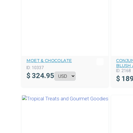
MOET & CHOCOLATE
CONJU
BLUSH
ID:
10337
ID:
2168
$
324.95
$
189