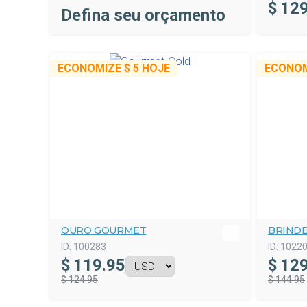
$
129
Defina seu orçamento
ECONOMIZE
$ 5
HOJE
ECONO
OURO GOURMET
BRIND
ID:
100283
ID:
1022
$
119.95
$
129
$ 124.95
$ 144.95