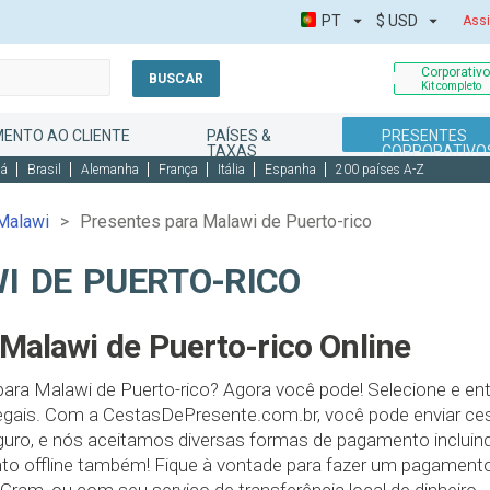
PT
$
USD
Assi
Corporativ
BUSCAR
Kit completo
MENTO AO CLIENTE
PAÍSES &
PRESENTES
TAXAS
CORPORATIVO
dá
Brasil
Alemanha
França
Itália
Espanha
200 países A-Z
Malawi
Presentes para Malawi de Puerto-rico
I DE PUERTO-RICO
Malawi de Puerto-rico Online
para Malawi de Puerto-rico? Agora você pode! Selecione e e
egais. Com a CestasDePresente.com.br, você pode enviar ces
guro, e nós aceitamos diversas formas de pagamento incluindo
o offline também! Fique à vontade para fazer um pagamen