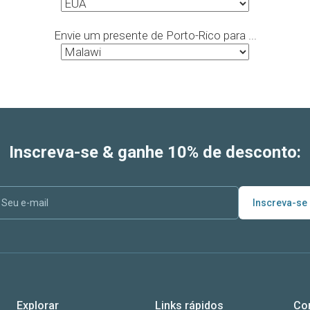
Envie um presente de Porto-Rico para ...
Inscreva-se & ganhe 10% de desconto:
Inscreva-se
Explorar
Links rápidos
Co