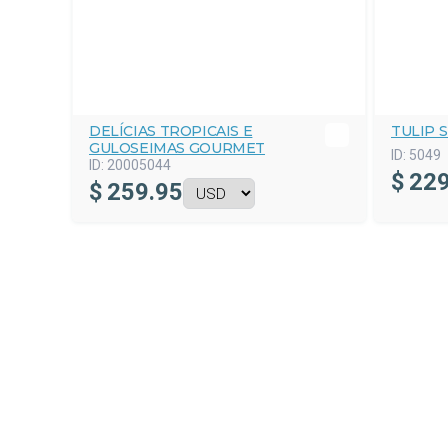
DELÍCIAS TROPICAIS E
TULIP 
GULOSEIMAS GOURMET
ID:
5049
ID:
20005044
$
229
$
259.95