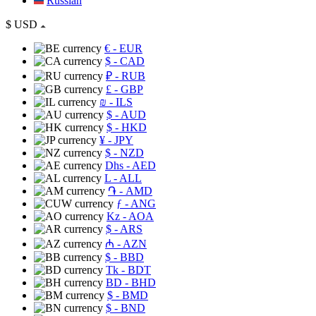
Russian
$
USD
€
- EUR
$
- CAD
₽
- RUB
£
- GBP
₪
- ILS
$
- AUD
$
- HKD
¥
- JPY
$
- NZD
Dhs
- AED
L
- ALL
֏
- AMD
ƒ
- ANG
Kz
- AOA
$
- ARS
₼
- AZN
$
- BBD
Tk
- BDT
BD
- BHD
$
- BMD
$
- BND