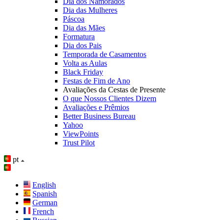
Dia dos Namorados
Dia das Mulheres
Páscoa
Dia das Mães
Formatura
Dia dos Pais
Temporada de Casamentos
Volta as Aulas
Black Friday
Festas de Fim de Ano
Avaliações da Cestas de Presente
O que Nossos Clientes Dizem
Avaliações e Prêmios
Better Business Bureau
Yahoo
ViewPoints
Trust Pilot
pt
English
Spanish
German
French