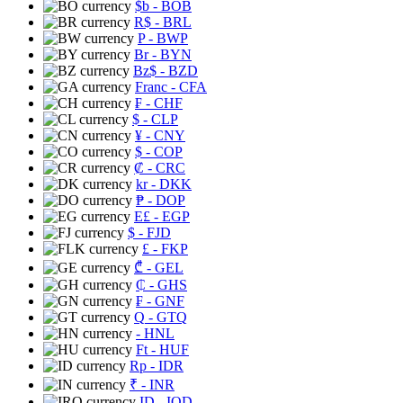
$b
- BOB
R$
- BRL
P
- BWP
Br
- BYN
Bz$
- BZD
Franc
- CFA
₣
- CHF
$
- CLP
¥
- CNY
$
- COP
₡
- CRC
kr
- DKK
₱
- DOP
E£
- EGP
$
- FJD
£
- FKP
₾
- GEL
₵
- GHS
₣
- GNF
Q
- GTQ
- HNL
Ft
- HUF
Rp
- IDR
₹
- INR
ID
- IQD