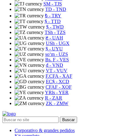
ЅМ
- TJS
TD
- TND
₺
- TRY
$
- TTD
$
- TWD
TSh
- TZS
₴
- UAH
USh
- UGX
$
- UYU
soʻm
- UZS
Bs. F
- VES
₫
- VND
VT
- VUV
F.CFA
- XAF
EC$
- XCD
CFAF
- XOF
YRls
- YER
R
- ZAR
ZK
- ZMW
Buscar
Corporativo & grandes pedidos
Kit completo