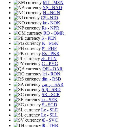
MT
- MZN
N$
- NAD
N
- NGN
C$
- NIO
kr
- NOK
Rs
- NPR
RO
- OMR
S
- PEN
K
- PGK
₱
- PHP
Rs
- PKR
zł
- PLN
G
- PYG
QR
- QAR
lei
- RON
din.
- RSD
ر.س
- SAR
SI$
- SBD
SR
- SCR
kr
- SEK
$
- SGD
Le
- SLE
Le
- SLL
₡
- SVC
฿
- THB