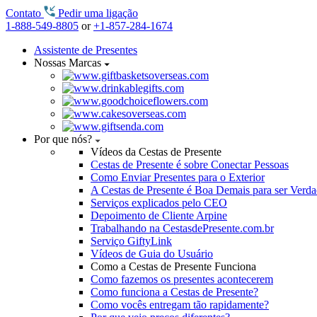
Contato
Pedir uma ligação
1-888-549-8805
or
+1-857-284-1674
Assistente de Presentes
Nossas Marcas
Por que nós?
Vídeos da Cestas de Presente
Cestas de Presente é sobre Conectar Pessoas
Como Enviar Presentes para o Exterior
A Cestas de Presente é Boa Demais para ser Verd
Serviços explicados pelo CEO
Depoimento de Cliente Arpine
Trabalhando na CestasdePresente.com.br
Serviço GiftyLink
Vídeos de Guia do Usuário
Como a Cestas de Presente Funciona
Como fazemos os presentes acontecerem
Como funciona a Cestas de Presente?
Como vocês entregam tão rapidamente?