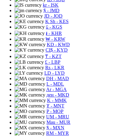
kr
- ISK
$
- JMD
JD
- JOD
K Sh
- KES
⃀
- KGS
៛
- KHR
₩
- KRW
KD
- KWD
CI$
- KYD
₸
- KZT
£
- LBP
Rs
- LKR
LD
- LYD
DH
- MAD
L
- MDL
Ar
- MGA
ден
- MKD
K
- MMK
₮
- MNT
P
- MOP
UM
- MRU
Mau
- MUR
$
- MXN
RM
- MYR