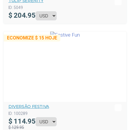
TULIP SERENITY
ID:
5049
$
204.95
ECONOMIZE
$ 15
HOJE
DIVERSÃO FESTIVA
ID:
100289
$
114.95
$ 129.95