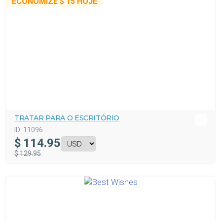
ECONOMIZE
$ 15
HOJE
TRATAR PARA O ESCRITÓRIO
ID:
11096
$
114.95
$ 129.95