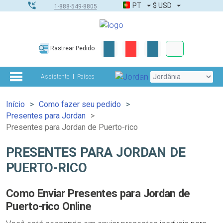
PT
$
USD
1-888-549-8805
Corporativo &
Rastrear Pedido
Kit completo
Assistente
Países
Início
Como fazer seu pedido
Presentes para Jordan
Presentes para Jordan de Puerto-rico
PRESENTES PARA JORDAN DE
PUERTO-RICO
Como Enviar Presentes para Jordan de
Puerto-rico Online