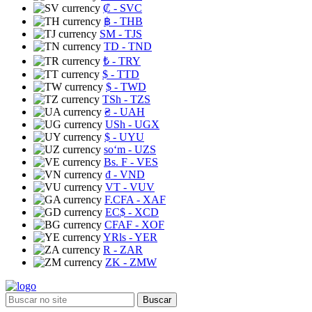
₡
- SVC
฿
- THB
ЅМ
- TJS
TD
- TND
₺
- TRY
$
- TTD
$
- TWD
TSh
- TZS
₴
- UAH
USh
- UGX
$
- UYU
soʻm
- UZS
Bs. F
- VES
₫
- VND
VT
- VUV
F.CFA
- XAF
EC$
- XCD
CFAF
- XOF
YRls
- YER
R
- ZAR
ZK
- ZMW
Buscar