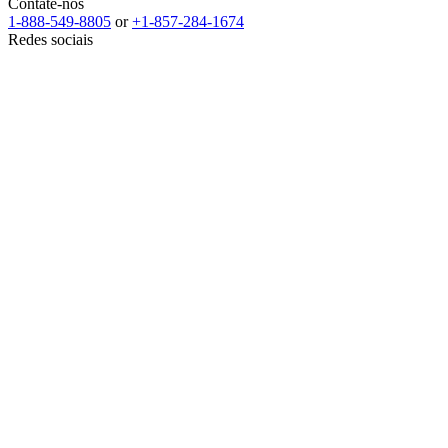
Contate-nos
1-888-549-8805
or
+1-857-284-1674
Redes sociais