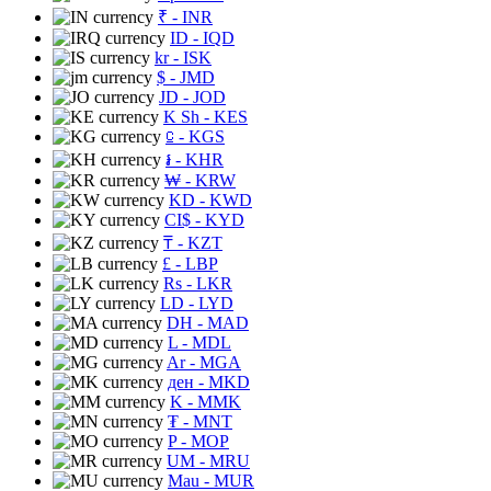
₹
- INR
ID
- IQD
kr
- ISK
$
- JMD
JD
- JOD
K Sh
- KES
⃀
- KGS
៛
- KHR
₩
- KRW
KD
- KWD
CI$
- KYD
₸
- KZT
£
- LBP
Rs
- LKR
LD
- LYD
DH
- MAD
L
- MDL
Ar
- MGA
ден
- MKD
K
- MMK
₮
- MNT
P
- MOP
UM
- MRU
Mau
- MUR