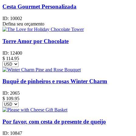
Cesta Gourmet Personalizada
ID:
10002
Defina seu orçamento
Torre Amor por Chocolate
ID:
12400
$
114.95
Buquê de pinheiros e rosas Winter Charm
ID:
2065
$
109.95
Por favor, com cesta de presente de queijo
ID:
10847