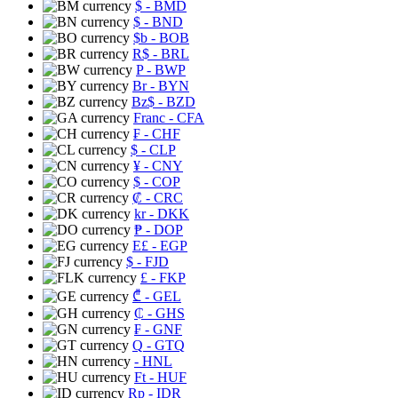
$
- BMD
$
- BND
$b
- BOB
R$
- BRL
P
- BWP
Br
- BYN
Bz$
- BZD
Franc
- CFA
₣
- CHF
$
- CLP
¥
- CNY
$
- COP
₡
- CRC
kr
- DKK
₱
- DOP
E£
- EGP
$
- FJD
£
- FKP
₾
- GEL
₵
- GHS
₣
- GNF
Q
- GTQ
- HNL
Ft
- HUF
Rp
- IDR