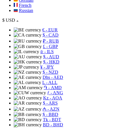
German
French
Russian
$
USD
€
- EUR
$
- CAD
₽
- RUB
£
- GBP
₪
- ILS
$
- AUD
$
- HKD
¥
- JPY
$
- NZD
Dhs
- AED
L
- ALL
֏
- AMD
ƒ
- ANG
Kz
- AOA
$
- ARS
₼
- AZN
$
- BBD
Tk
- BDT
BD
- BHD