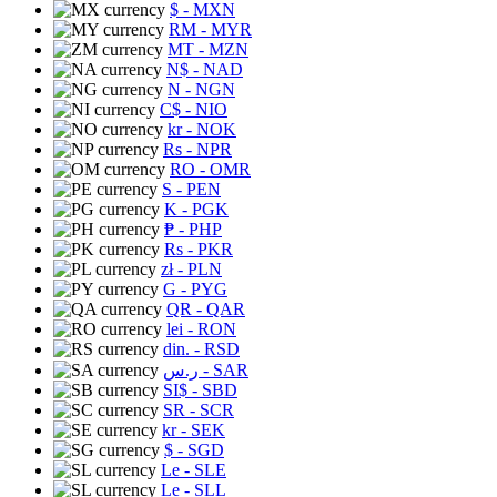
$
- MXN
RM
- MYR
MT
- MZN
N$
- NAD
N
- NGN
C$
- NIO
kr
- NOK
Rs
- NPR
RO
- OMR
S
- PEN
K
- PGK
₱
- PHP
Rs
- PKR
zł
- PLN
G
- PYG
QR
- QAR
lei
- RON
din.
- RSD
ر.س
- SAR
SI$
- SBD
SR
- SCR
kr
- SEK
$
- SGD
Le
- SLE
Le
- SLL