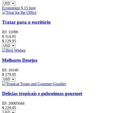
Economize
$ 15
hoje
Tratar para o escritório
ID:
11096
$
114.95
$ 129.95
Melhores Desejos
ID:
10140
$
179.95
Delícias tropicais e guloseimas gourmet
ID:
20005044
$
229.95