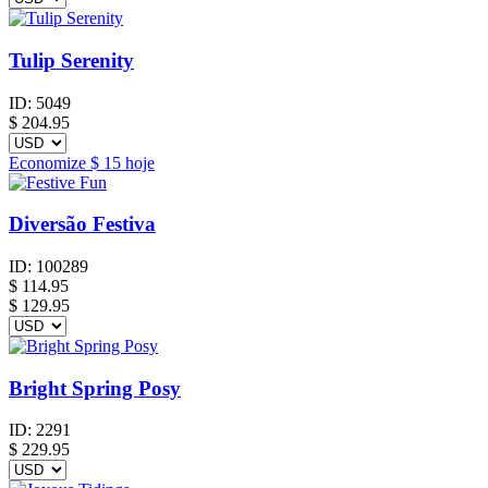
Tulip Serenity
ID:
5049
$
204.95
Economize
$ 15
hoje
Diversão Festiva
ID:
100289
$
114.95
$ 129.95
Bright Spring Posy
ID:
2291
$
229.95