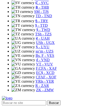
₡
- SVC
฿
- THB
ЅМ
- TJS
TD
- TND
₺
- TRY
$
- TTD
$
- TWD
TSh
- TZS
₴
- UAH
USh
- UGX
$
- UYU
soʻm
- UZS
Bs. F
- VES
₫
- VND
VT
- VUV
F.CFA
- XAF
EC$
- XCD
CFAF
- XOF
YRls
- YER
R
- ZAR
ZK
- ZMW
Buscar