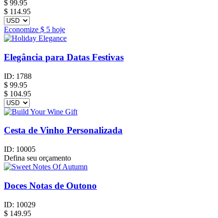
$
99.95
$ 114.95
Economize
$ 5
hoje
Elegância para Datas Festivas
ID:
1788
$
99.95
$ 104.95
Cesta de Vinho Personalizada
ID:
10005
Defina seu orçamento
Doces Notas de Outono
ID:
10029
$
149.95