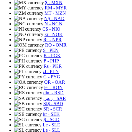
$
- MXN
RM
- MYR
MT
- MZN
N$
- NAD
N
- NGN
C$
- NIO
kr
- NOK
Rs
- NPR
RO
- OMR
S
- PEN
K
- PGK
₱
- PHP
Rs
- PKR
zł
- PLN
G
- PYG
QR
- QAR
lei
- RON
din.
- RSD
ر.س
- SAR
SI$
- SBD
SR
- SCR
kr
- SEK
$
- SGD
Le
- SLE
Le
- SLL