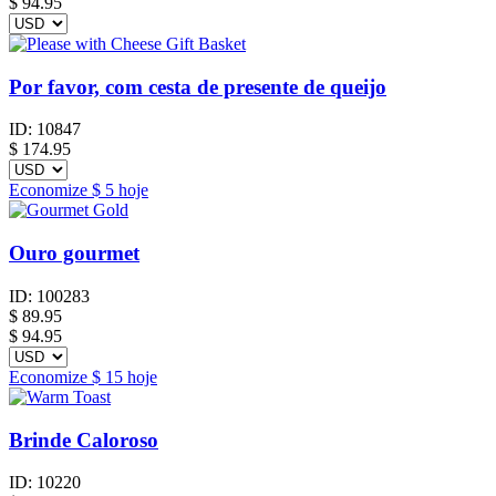
$
94.95
Por favor, com cesta de presente de queijo
ID:
10847
$
174.95
Economize
$ 5
hoje
Ouro gourmet
ID:
100283
$
89.95
$ 94.95
Economize
$ 15
hoje
Brinde Caloroso
ID:
10220