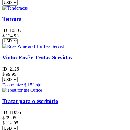
Ternura
ID:
10305
$
154.95
Vinho Rosé e Trufas Servidas
ID:
2126
$
99.95
Economize
$ 15
hoje
Tratar para o escritório
ID:
11096
$
99.95
$ 114.95