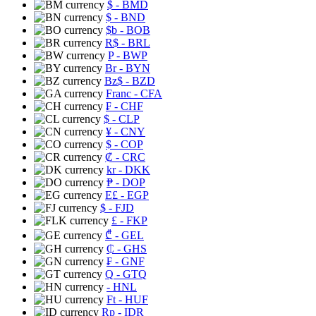
$
- BMD
$
- BND
$b
- BOB
R$
- BRL
P
- BWP
Br
- BYN
Bz$
- BZD
Franc
- CFA
₣
- CHF
$
- CLP
¥
- CNY
$
- COP
₡
- CRC
kr
- DKK
₱
- DOP
E£
- EGP
$
- FJD
£
- FKP
₾
- GEL
₵
- GHS
₣
- GNF
Q
- GTQ
- HNL
Ft
- HUF
Rp
- IDR