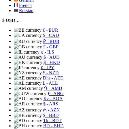
German
French
Russian
$
USD
€
- EUR
$
- CAD
₽
- RUB
£
- GBP
₪
- ILS
$
- AUD
$
- HKD
¥
- JPY
$
- NZD
Dhs
- AED
L
- ALL
֏
- AMD
ƒ
- ANG
Kz
- AOA
$
- ARS
₼
- AZN
$
- BBD
Tk
- BDT
BD
- BHD