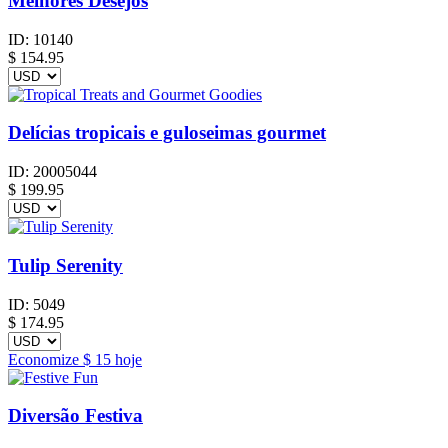
Melhores Desejos
ID:
10140
$
154.95
Delícias tropicais e guloseimas gourmet
ID:
20005044
$
199.95
Tulip Serenity
ID:
5049
$
174.95
Economize
$ 15
hoje
Diversão Festiva