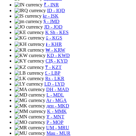
₹
- INR
ID
- IQD
kr
- ISK
$
- JMD
JD
- JOD
K Sh
- KES
⃀
- KGS
៛
- KHR
₩
- KRW
KD
- KWD
CI$
- KYD
₸
- KZT
£
- LBP
Rs
- LKR
LD
- LYD
DH
- MAD
L
- MDL
Ar
- MGA
ден
- MKD
K
- MMK
₮
- MNT
P
- MOP
UM
- MRU
Mau
- MUR