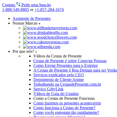
Contato
Pedir uma ligação
1-888-549-8805
or
+1-857-284-1674
Assistente de Presentes
Nossas Marcas
Por que nós?
Vídeos da Cestas de Presente
Cestas de Presente é sobre Conectar Pessoas
Como Enviar Presentes para o Exterior
A Cestas de Presente é Boa Demais para ser Verd
Serviços explicados pelo CEO
Depoimento de Cliente Arpine
Trabalhando na CestasdePresente.com.br
Serviço GiftyLink
Vídeos de Guia do Usuário
Como a Cestas de Presente Funciona
Como fazemos os presentes acontecerem
Como funciona a Cestas de Presente?
Como vocês entregam tão rapidamente?