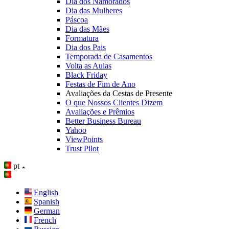
Dia dos Namorados
Dia das Mulheres
Páscoa
Dia das Mães
Formatura
Dia dos Pais
Temporada de Casamentos
Volta as Aulas
Black Friday
Festas de Fim de Ano
Avaliações da Cestas de Presente
O que Nossos Clientes Dizem
Avaliações e Prêmios
Better Business Bureau
Yahoo
ViewPoints
Trust Pilot
pt
English
Spanish
German
French