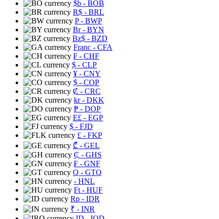
$b
- BOB
R$
- BRL
P
- BWP
Br
- BYN
Bz$
- BZD
Franc
- CFA
₣
- CHF
$
- CLP
¥
- CNY
$
- COP
₡
- CRC
kr
- DKK
₱
- DOP
E£
- EGP
$
- FJD
£
- FKP
₾
- GEL
₵
- GHS
₣
- GNF
Q
- GTQ
- HNL
Ft
- HUF
Rp
- IDR
₹
- INR
ID
- IQD