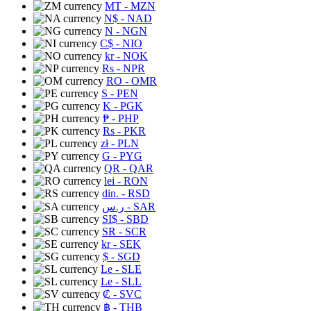
MT
- MZN
N$
- NAD
N
- NGN
C$
- NIO
kr
- NOK
Rs
- NPR
RO
- OMR
S
- PEN
K
- PGK
₱
- PHP
Rs
- PKR
zł
- PLN
G
- PYG
QR
- QAR
lei
- RON
din.
- RSD
ر.س
- SAR
SI$
- SBD
SR
- SCR
kr
- SEK
$
- SGD
Le
- SLE
Le
- SLL
₡
- SVC
฿
- THB