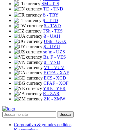
ЅМ
- TJS
TD
- TND
₺
- TRY
$
- TTD
$
- TWD
TSh
- TZS
₴
- UAH
USh
- UGX
$
- UYU
soʻm
- UZS
Bs. F
- VES
₫
- VND
VT
- VUV
F.CFA
- XAF
EC$
- XCD
CFAF
- XOF
YRls
- YER
R
- ZAR
ZK
- ZMW
Buscar
Corporativo & grandes pedidos
Kit completo