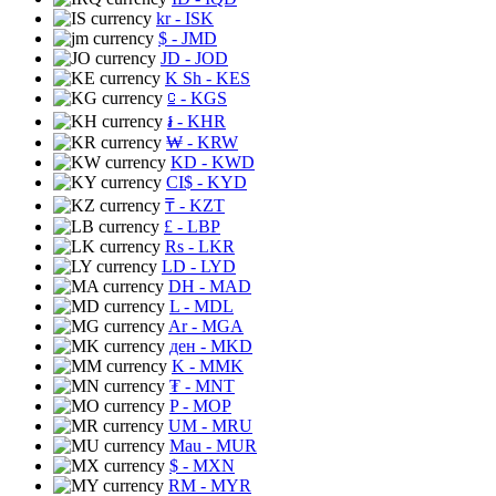
kr
- ISK
$
- JMD
JD
- JOD
K Sh
- KES
⃀
- KGS
៛
- KHR
₩
- KRW
KD
- KWD
CI$
- KYD
₸
- KZT
£
- LBP
Rs
- LKR
LD
- LYD
DH
- MAD
L
- MDL
Ar
- MGA
ден
- MKD
K
- MMK
₮
- MNT
P
- MOP
UM
- MRU
Mau
- MUR
$
- MXN
RM
- MYR