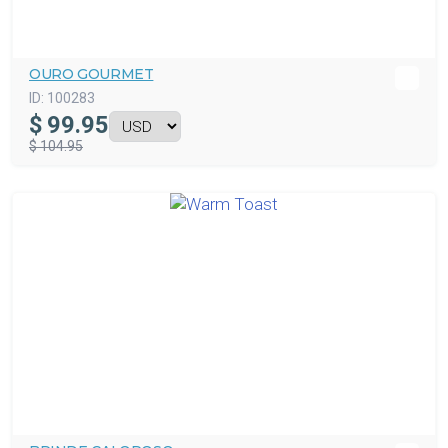
OURO GOURMET
ID:
100283
$
99.95
$ 104.95