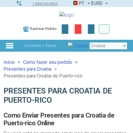
PT
$
USD
1-888-549-8805
Corporativo &
Rastrear Pedido
Kit completo
Assistente
Países
Início
Como fazer seu pedido
Presentes para Croatia
Presentes para Croatia de Puerto-rico
PRESENTES PARA CROATIA DE
PUERTO-RICO
Como Enviar Presentes para Croatia de
Puerto-rico Online