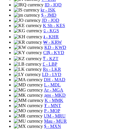
ID
- IQD
kr
- ISK
$
- JMD
JD
- JOD
K Sh
- KES
⃀
- KGS
៛
- KHR
₩
- KRW
KD
- KWD
CI$
- KYD
₸
- KZT
£
- LBP
Rs
- LKR
LD
- LYD
DH
- MAD
L
- MDL
Ar
- MGA
ден
- MKD
K
- MMK
₮
- MNT
P
- MOP
UM
- MRU
Mau
- MUR
$
- MXN