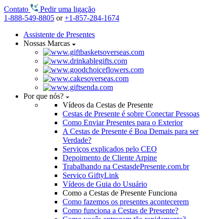
Contato
Pedir uma ligação
1-888-549-8805
or
+1-857-284-1674
Assistente de Presentes
Nossas Marcas
Por que nós?
Vídeos da Cestas de Presente
Cestas de Presente é sobre Conectar Pessoas
Como Enviar Presentes para o Exterior
A Cestas de Presente é Boa Demais para ser
Verdade?
Serviços explicados pelo CEO
Depoimento de Cliente Arpine
Trabalhando na CestasdePresente.com.br
Serviço GiftyLink
Vídeos de Guia do Usuário
Como a Cestas de Presente Funciona
Como fazemos os presentes acontecerem
Como funciona a Cestas de Presente?