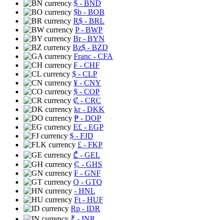
$
- BND
$b
- BOB
R$
- BRL
P
- BWP
Br
- BYN
Bz$
- BZD
Franc
- CFA
₣
- CHF
$
- CLP
¥
- CNY
$
- COP
₡
- CRC
kr
- DKK
₱
- DOP
E£
- EGP
$
- FJD
£
- FKP
₾
- GEL
₵
- GHS
₣
- GNF
Q
- GTQ
- HNL
Ft
- HUF
Rp
- IDR
₹
- INR