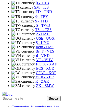
฿
- THB
ЅМ
- TJS
TD
- TND
₺
- TRY
$
- TTD
$
- TWD
TSh
- TZS
₴
- UAH
USh
- UGX
$
- UYU
soʻm
- UZS
Bs. F
- VES
₫
- VND
VT
- VUV
F.CFA
- XAF
EC$
- XCD
CFAF
- XOF
YRls
- YER
R
- ZAR
ZK
- ZMW
Buscar
Corporativo & grandes pedidos