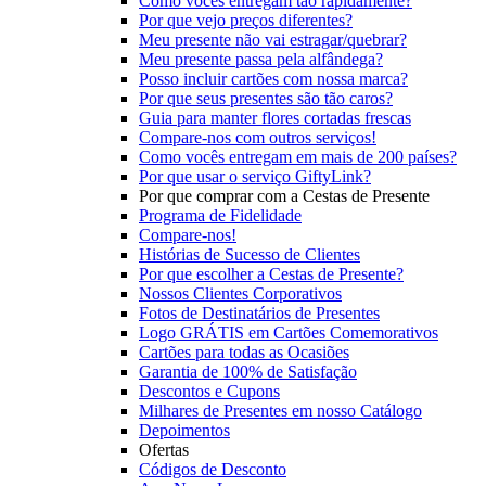
Como vocês entregam tão rapidamente?
Por que vejo preços diferentes?
Meu presente não vai estragar/quebrar?
Meu presente passa pela alfândega?
Posso incluir cartões com nossa marca?
Por que seus presentes são tão caros?
Guia para manter flores cortadas frescas
Compare-nos com outros serviços!
Como vocês entregam em mais de 200 países?
Por que usar o serviço GiftyLink?
Por que comprar com a Cestas de Presente
Programa de Fidelidade
Compare-nos!
Histórias de Sucesso de Clientes
Por que escolher a Cestas de Presente?
Nossos Clientes Corporativos
Fotos de Destinatários de Presentes
Logo GRÁTIS em Cartões Comemorativos
Cartões para todas as Ocasiões
Garantia de 100% de Satisfação
Descontos e Cupons
Milhares de Presentes em nosso Catálogo
Depoimentos
Ofertas
Códigos de Desconto