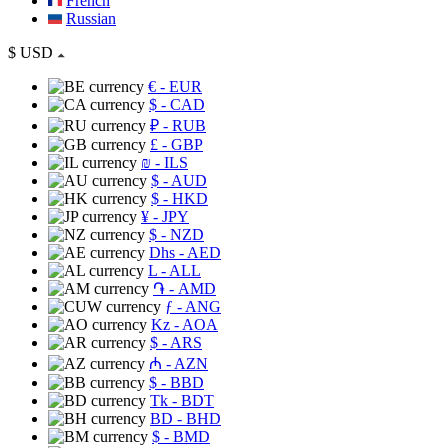
French
Russian
$
USD
€
- EUR
$
- CAD
₽
- RUB
£
- GBP
₪
- ILS
$
- AUD
$
- HKD
¥
- JPY
$
- NZD
Dhs
- AED
L
- ALL
֏
- AMD
ƒ
- ANG
Kz
- AOA
$
- ARS
₼
- AZN
$
- BBD
Tk
- BDT
BD
- BHD
$
- BMD