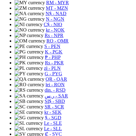
RM
- MYR
MT
- MZN
N$
- NAD
N
- NGN
C$
- NIO
kr
- NOK
Rs
- NPR
RO
- OMR
S
- PEN
K
- PGK
₱
- PHP
Rs
- PKR
zł
- PLN
G
- PYG
QR
- QAR
lei
- RON
din.
- RSD
ر.س
- SAR
SI$
- SBD
SR
- SCR
kr
- SEK
$
- SGD
Le
- SLE
Le
- SLL
₡
- SVC