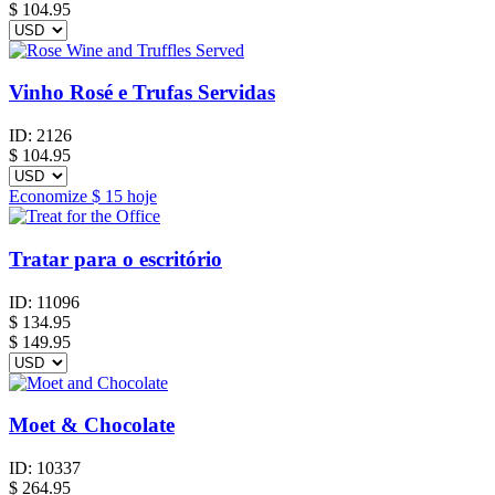
$
104.95
Vinho Rosé e Trufas Servidas
ID:
2126
$
104.95
Economize
$ 15
hoje
Tratar para o escritório
ID:
11096
$
134.95
$ 149.95
Moet & Chocolate
ID:
10337
$
264.95