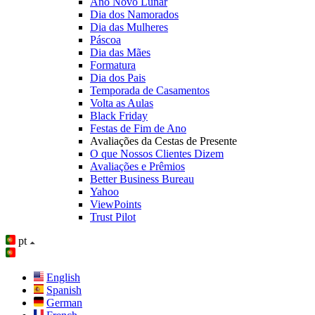
Ano Novo Lunar
Dia dos Namorados
Dia das Mulheres
Páscoa
Dia das Mães
Formatura
Dia dos Pais
Temporada de Casamentos
Volta as Aulas
Black Friday
Festas de Fim de Ano
Avaliações da Cestas de Presente
O que Nossos Clientes Dizem
Avaliações e Prêmios
Better Business Bureau
Yahoo
ViewPoints
Trust Pilot
pt
English
Spanish
German