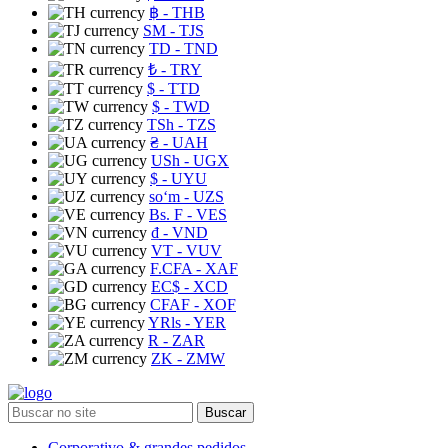
฿
- THB
ЅМ
- TJS
TD
- TND
₺
- TRY
$
- TTD
$
- TWD
TSh
- TZS
₴
- UAH
USh
- UGX
$
- UYU
soʻm
- UZS
Bs. F
- VES
₫
- VND
VT
- VUV
F.CFA
- XAF
EC$
- XCD
CFAF
- XOF
YRls
- YER
R
- ZAR
ZK
- ZMW
Buscar
Corporativo & grandes pedidos