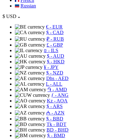
French
Russian
$
USD
€
- EUR
$
- CAD
₽
- RUB
£
- GBP
₪
- ILS
$
- AUD
$
- HKD
¥
- JPY
$
- NZD
Dhs
- AED
L
- ALL
֏
- AMD
ƒ
- ANG
Kz
- AOA
$
- ARS
₼
- AZN
$
- BBD
Tk
- BDT
BD
- BHD
$
- BMD