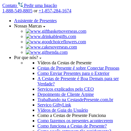
Contato
Pedir uma ligação
1-888-549-8805
or
+1-857-284-1674
Assistente de Presentes
Nossas Marcas
Por que nós?
Vídeos da Cestas de Presente
Cestas de Presente é sobre Conectar Pessoas
Como Enviar Presentes para o Exterior
A Cestas de Presente é Boa Demais para ser
Verdade?
Serviços explicados pelo CEO
Depoimento de Cliente Arpine
Trabalhando na CestasdePresente.com.br
Serviço GiftyLink
Vídeos de Guia do Usuário
Como a Cestas de Presente Funciona
Como fazemos os presentes acontecerem
Como funciona a Cestas de Presente?