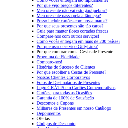
Como vocês entregam tão rapidamente?
Por que vejo preços diferentes?
Meu presente não vai estragar/quebrar?
Meu presente passa pela alfândega?
Posso incluir cartões com nossa marca?
Por que seus presentes são tão caros?
Guia para manter flores cortadas frescas
Compare-nos com outros serviços!
Como vocês entregam em mais de 200 países?
Por que usar o serviço GiftyLink?
Por que comprar com a Cestas de Presente
Programa de Fidelidade
Compare-nos!
Histórias de Sucesso de Clientes
Por que escolher a Cestas de Presente?
Nossos Clientes Corporativos
Fotos de Destinatários de Presentes
Logo GRÁTIS em Cartões Comemorativos
Cartões para todas as Ocasiões
Garantia de 100% de Satisfação
Descontos e Cupons
Milhares de Presentes em nosso Catálogo
Depoimentos
Ofertas
Códigos de Desconto