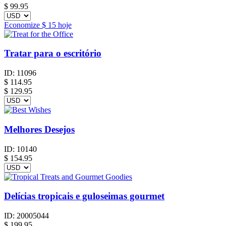
$
99.95
Economize
$ 15
hoje
Tratar para o escritório
ID:
11096
$
114.95
$ 129.95
Melhores Desejos
ID:
10140
$
154.95
Delícias tropicais e guloseimas gourmet
ID:
20005044
$
199.95