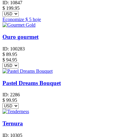
ID:
10847
$
199.95
Economize
$ 5
hoje
Ouro gourmet
ID:
100283
$
89.95
$ 94.95
Pastel Dreams Bouquet
ID:
2286
$
99.95
Ternura
ID:
10305