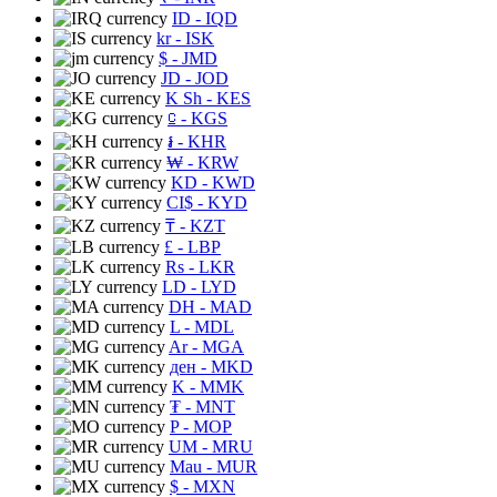
ID
- IQD
kr
- ISK
$
- JMD
JD
- JOD
K Sh
- KES
⃀
- KGS
៛
- KHR
₩
- KRW
KD
- KWD
CI$
- KYD
₸
- KZT
£
- LBP
Rs
- LKR
LD
- LYD
DH
- MAD
L
- MDL
Ar
- MGA
ден
- MKD
K
- MMK
₮
- MNT
P
- MOP
UM
- MRU
Mau
- MUR
$
- MXN