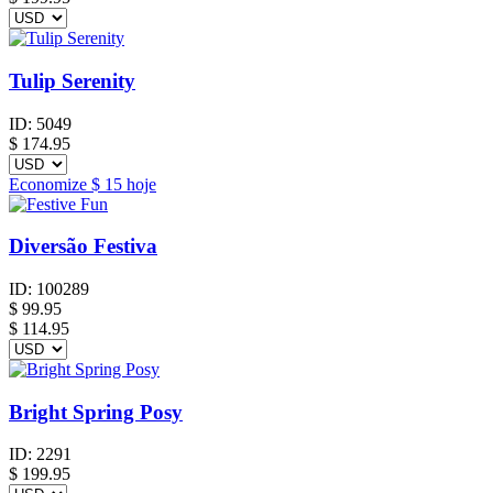
Tulip Serenity
ID:
5049
$
174.95
Economize
$ 15
hoje
Diversão Festiva
ID:
100289
$
99.95
$ 114.95
Bright Spring Posy
ID:
2291
$
199.95