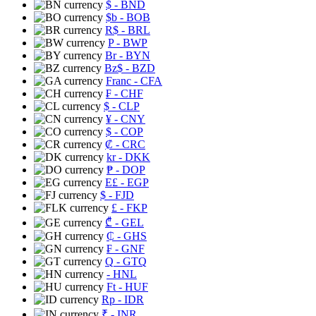
$
- BND
$b
- BOB
R$
- BRL
P
- BWP
Br
- BYN
Bz$
- BZD
Franc
- CFA
₣
- CHF
$
- CLP
¥
- CNY
$
- COP
₡
- CRC
kr
- DKK
₱
- DOP
E£
- EGP
$
- FJD
£
- FKP
₾
- GEL
₵
- GHS
₣
- GNF
Q
- GTQ
- HNL
Ft
- HUF
Rp
- IDR
₹
- INR