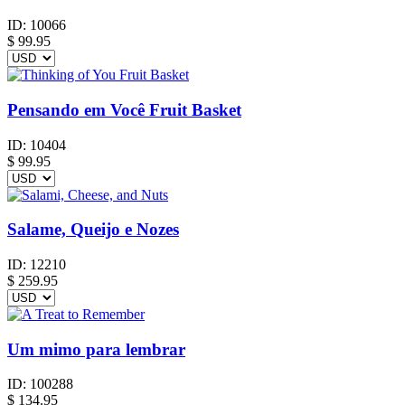
ID:
10066
$
99.95
Pensando em Você Fruit Basket
ID:
10404
$
99.95
Salame, Queijo e Nozes
ID:
12210
$
259.95
Um mimo para lembrar
ID:
100288
$
134.95