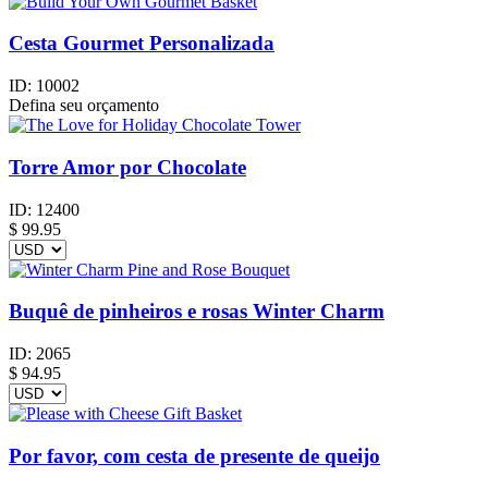
Cesta Gourmet Personalizada
ID:
10002
Defina seu orçamento
Torre Amor por Chocolate
ID:
12400
$
99.95
Buquê de pinheiros e rosas Winter Charm
ID:
2065
$
94.95
Por favor, com cesta de presente de queijo