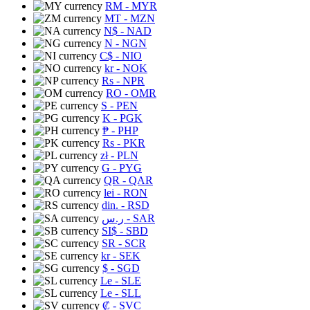
RM
- MYR
MT
- MZN
N$
- NAD
N
- NGN
C$
- NIO
kr
- NOK
Rs
- NPR
RO
- OMR
S
- PEN
K
- PGK
₱
- PHP
Rs
- PKR
zł
- PLN
G
- PYG
QR
- QAR
lei
- RON
din.
- RSD
ر.س
- SAR
SI$
- SBD
SR
- SCR
kr
- SEK
$
- SGD
Le
- SLE
Le
- SLL
₡
- SVC