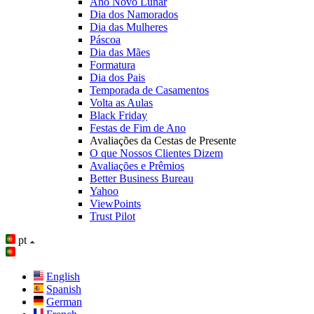
Ano Novo Lunar
Dia dos Namorados
Dia das Mulheres
Páscoa
Dia das Mães
Formatura
Dia dos Pais
Temporada de Casamentos
Volta as Aulas
Black Friday
Festas de Fim de Ano
Avaliações da Cestas de Presente
O que Nossos Clientes Dizem
Avaliações e Prêmios
Better Business Bureau
Yahoo
ViewPoints
Trust Pilot
pt
English
Spanish
German