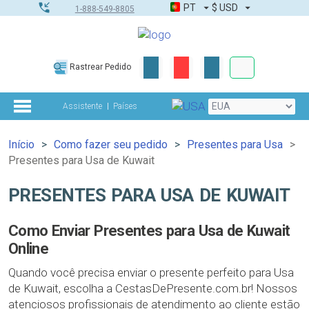
PT
$
USD
1-888-549-8805
Corporativo &
Rastrear Pedido
Kit completo
Assistente
Países
Início
Como fazer seu pedido
Presentes para Usa
Presentes para Usa de Kuwait
PRESENTES PARA USA DE KUWAIT
Como Enviar Presentes para Usa de Kuwait
Online
Quando você precisa enviar o presente perfeito para Usa
de Kuwait, escolha a CestasDePresente.com.br! Nossos
atenciosos profissionais de atendimento ao cliente estão