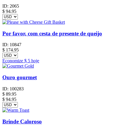
ID:
2065
$
94.95
Por favor, com cesta de presente de queijo
ID:
10847
$
174.95
Economize
$ 5
hoje
Ouro gourmet
ID:
100283
$
89.95
$ 94.95
Brinde Caloroso