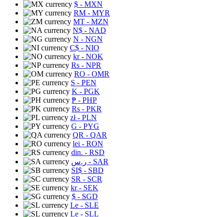
$
- MXN
RM
- MYR
MT
- MZN
N$
- NAD
N
- NGN
C$
- NIO
kr
- NOK
Rs
- NPR
RO
- OMR
S
- PEN
K
- PGK
₱
- PHP
Rs
- PKR
zł
- PLN
G
- PYG
QR
- QAR
lei
- RON
din.
- RSD
ر.س
- SAR
SI$
- SBD
SR
- SCR
kr
- SEK
$
- SGD
Le
- SLE
Le
- SLL