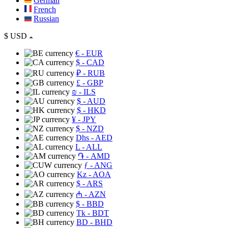
German
French
Russian
$
USD
€
- EUR
$
- CAD
₽
- RUB
£
- GBP
₪
- ILS
$
- AUD
$
- HKD
¥
- JPY
$
- NZD
Dhs
- AED
L
- ALL
֏
- AMD
ƒ
- ANG
Kz
- AOA
$
- ARS
₼
- AZN
$
- BBD
Tk
- BDT
BD
- BHD