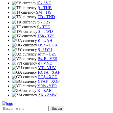
₡
- SVC
฿
- THB
ЅМ
- TJS
TD
- TND
₺
- TRY
$
- TTD
$
- TWD
TSh
- TZS
₴
- UAH
USh
- UGX
$
- UYU
soʻm
- UZS
Bs. F
- VES
₫
- VND
VT
- VUV
F.CFA
- XAF
EC$
- XCD
CFAF
- XOF
YRls
- YER
R
- ZAR
ZK
- ZMW
Buscar