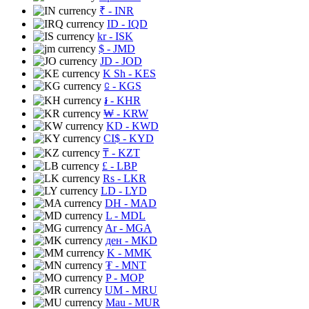
₹
- INR
ID
- IQD
kr
- ISK
$
- JMD
JD
- JOD
K Sh
- KES
⃀
- KGS
៛
- KHR
₩
- KRW
KD
- KWD
CI$
- KYD
₸
- KZT
£
- LBP
Rs
- LKR
LD
- LYD
DH
- MAD
L
- MDL
Ar
- MGA
ден
- MKD
K
- MMK
₮
- MNT
P
- MOP
UM
- MRU
Mau
- MUR