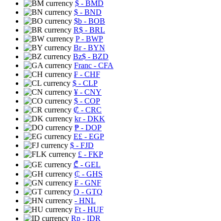
$
- BMD
$
- BND
$b
- BOB
R$
- BRL
P
- BWP
Br
- BYN
Bz$
- BZD
Franc
- CFA
₣
- CHF
$
- CLP
¥
- CNY
$
- COP
₡
- CRC
kr
- DKK
₱
- DOP
E£
- EGP
$
- FJD
£
- FKP
₾
- GEL
₵
- GHS
₣
- GNF
Q
- GTQ
- HNL
Ft
- HUF
Rp
- IDR