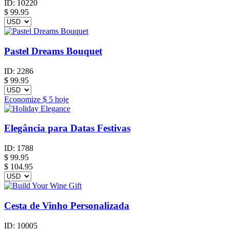
ID:
10220
$
99.95
Pastel Dreams Bouquet
ID:
2286
$
99.95
Economize
$ 5
hoje
Elegância para Datas Festivas
ID:
1788
$
99.95
$ 104.95
Cesta de Vinho Personalizada
ID:
10005