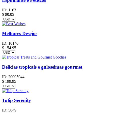
Espumante e Petiscos
ID:
1163
$
89.95
Melhores Desejos
ID:
10140
$
154.95
Delícias tropicais e guloseimas gourmet
ID:
20005044
$
199.95
Tulip Serenity
ID:
5049