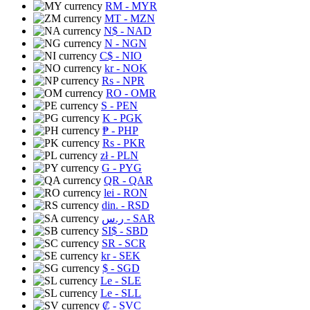
RM
- MYR
MT
- MZN
N$
- NAD
N
- NGN
C$
- NIO
kr
- NOK
Rs
- NPR
RO
- OMR
S
- PEN
K
- PGK
₱
- PHP
Rs
- PKR
zł
- PLN
G
- PYG
QR
- QAR
lei
- RON
din.
- RSD
ر.س
- SAR
SI$
- SBD
SR
- SCR
kr
- SEK
$
- SGD
Le
- SLE
Le
- SLL
₡
- SVC