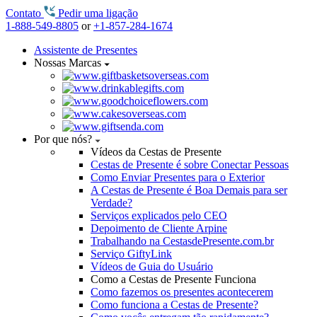
Contato
Pedir uma ligação
1-888-549-8805
or
+1-857-284-1674
Assistente de Presentes
Nossas Marcas
Por que nós?
Vídeos da Cestas de Presente
Cestas de Presente é sobre Conectar Pessoas
Como Enviar Presentes para o Exterior
A Cestas de Presente é Boa Demais para ser
Verdade?
Serviços explicados pelo CEO
Depoimento de Cliente Arpine
Trabalhando na CestasdePresente.com.br
Serviço GiftyLink
Vídeos de Guia do Usuário
Como a Cestas de Presente Funciona
Como fazemos os presentes acontecerem
Como funciona a Cestas de Presente?