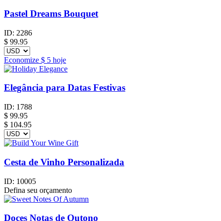
Pastel Dreams Bouquet
ID:
2286
$
99.95
Economize
$ 5
hoje
Elegância para Datas Festivas
ID:
1788
$
99.95
$ 104.95
Cesta de Vinho Personalizada
ID:
10005
Defina seu orçamento
Doces Notas de Outono