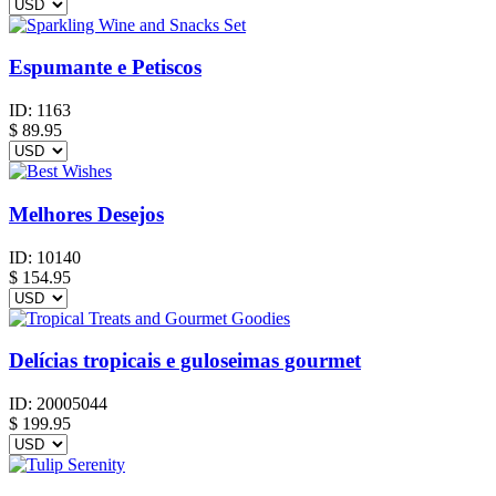
Espumante e Petiscos
ID:
1163
$
89.95
Melhores Desejos
ID:
10140
$
154.95
Delícias tropicais e guloseimas gourmet
ID:
20005044
$
199.95