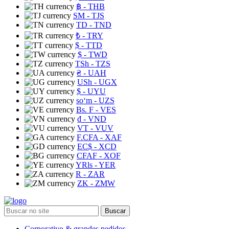
฿
- THB
ЅМ
- TJS
TD
- TND
₺
- TRY
$
- TTD
$
- TWD
TSh
- TZS
₴
- UAH
USh
- UGX
$
- UYU
soʻm
- UZS
Bs. F
- VES
₫
- VND
VT
- VUV
F.CFA
- XAF
EC$
- XCD
CFAF
- XOF
YRls
- YER
R
- ZAR
ZK
- ZMW
Buscar
Corporativo & grandes pedidos