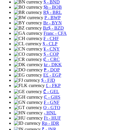
$
- BND
$b
- BOB
R$
- BRL
P
- BWP
Br
- BYN
Bz$
- BZD
Franc
- CFA
₣
- CHF
$
- CLP
¥
- CNY
$
- COP
₡
- CRC
kr
- DKK
₱
- DOP
E£
- EGP
$
- FJD
£
- FKP
₾
- GEL
₵
- GHS
₣
- GNF
Q
- GTQ
- HNL
Ft
- HUF
Rp
- IDR
₹
- INR