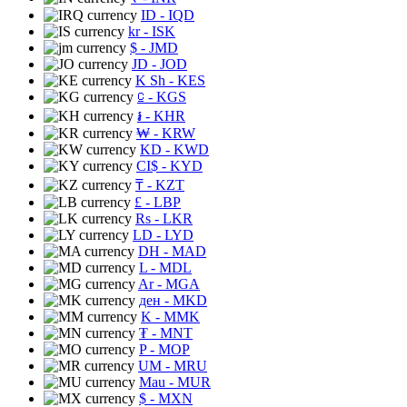
ID
- IQD
kr
- ISK
$
- JMD
JD
- JOD
K Sh
- KES
⃀
- KGS
៛
- KHR
₩
- KRW
KD
- KWD
CI$
- KYD
₸
- KZT
£
- LBP
Rs
- LKR
LD
- LYD
DH
- MAD
L
- MDL
Ar
- MGA
ден
- MKD
K
- MMK
₮
- MNT
P
- MOP
UM
- MRU
Mau
- MUR
$
- MXN