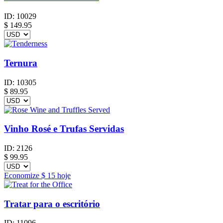
ID:
10029
$
149.95
Ternura
ID:
10305
$
89.95
Vinho Rosé e Trufas Servidas
ID:
2126
$
99.95
Economize
$ 15
hoje
Tratar para o escritório
ID:
11096