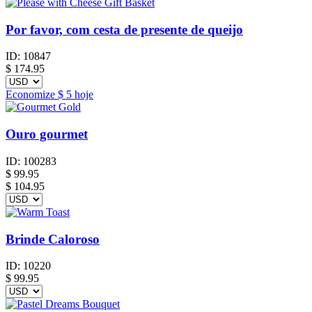
Por favor, com cesta de presente de queijo
ID:
10847
$
174.95
Economize
$ 5
hoje
Ouro gourmet
ID:
100283
$
99.95
$ 104.95
Brinde Caloroso
ID:
10220
$
99.95