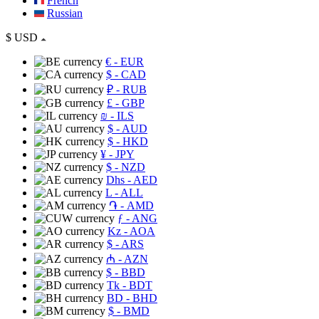
French
Russian
$
USD
€
- EUR
$
- CAD
₽
- RUB
£
- GBP
₪
- ILS
$
- AUD
$
- HKD
¥
- JPY
$
- NZD
Dhs
- AED
L
- ALL
֏
- AMD
ƒ
- ANG
Kz
- AOA
$
- ARS
₼
- AZN
$
- BBD
Tk
- BDT
BD
- BHD
$
- BMD