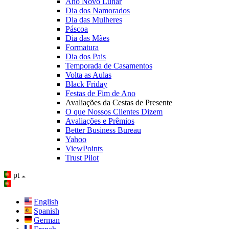
Ano Novo Lunar
Dia dos Namorados
Dia das Mulheres
Páscoa
Dia das Mães
Formatura
Dia dos Pais
Temporada de Casamentos
Volta as Aulas
Black Friday
Festas de Fim de Ano
Avaliações da Cestas de Presente
O que Nossos Clientes Dizem
Avaliações e Prêmios
Better Business Bureau
Yahoo
ViewPoints
Trust Pilot
pt
English
Spanish
German