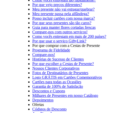
Como vocês entregam tão rapidamente?
Por que vejo preços diferentes?
Meu presente não vai estragar/quebrar?
Meu presente passa pela alfândega?
Posso incluir cartões com nossa marca?
Por que seus presentes são tão caros?
Guia para manter flores cortadas frescas
Compare-nos com outros serviços!
Como vocês entregam em mais de 200 países?
Por que usar o serviço GiftyLink?
Por que comprar com a Cestas de Presente
Programa de Fidelidade
Compare-nos!
Histórias de Sucesso de Clientes
Por que escolher a Cestas de Presente?
Nossos Clientes Corporativos
Fotos de Destinatários de Presentes
Logo GRÁTIS em Cartões Comemorativos
Cartões para todas as Ocasiões
Garantia de 100% de Satisfação
Descontos e Cupons
Milhares de Presentes em nosso Catálogo
Depoimentos
Ofertas
Códigos de Desconto