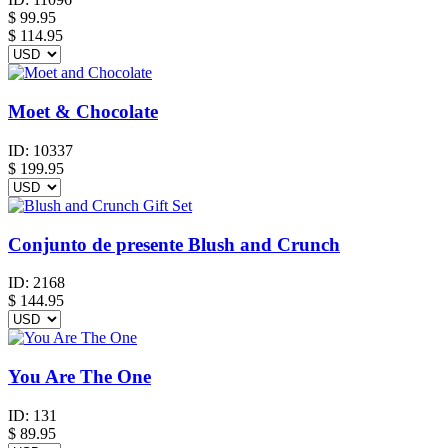
$
99.95
$ 114.95
Moet & Chocolate
ID:
10337
$
199.95
Conjunto de presente Blush and Crunch
ID:
2168
$
144.95
You Are The One
ID:
131
$
89.95