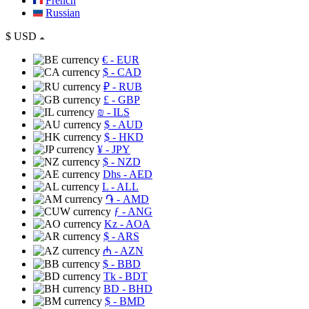
French
Russian
$
USD
€
- EUR
$
- CAD
₽
- RUB
£
- GBP
₪
- ILS
$
- AUD
$
- HKD
¥
- JPY
$
- NZD
Dhs
- AED
L
- ALL
֏
- AMD
ƒ
- ANG
Kz
- AOA
$
- ARS
₼
- AZN
$
- BBD
Tk
- BDT
BD
- BHD
$
- BMD