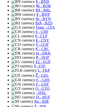
$
- BND
$b
- BOB
R$
- BRL
P
- BWP
Br
- BYN
Bz$
- BZD
Franc
- CFA
₣
- CHF
$
- CLP
¥
- CNY
$
- COP
₡
- CRC
kr
- DKK
₱
- DOP
E£
- EGP
$
- FJD
£
- FKP
₾
- GEL
₵
- GHS
₣
- GNF
Q
- GTQ
- HNL
Ft
- HUF
Rp
- IDR
₹
- INR