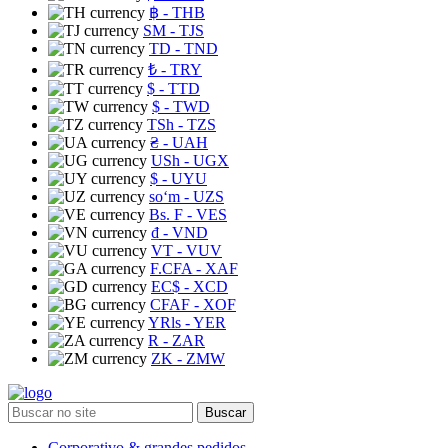
฿
- THB
ЅМ
- TJS
TD
- TND
₺
- TRY
$
- TTD
$
- TWD
TSh
- TZS
₴
- UAH
USh
- UGX
$
- UYU
soʻm
- UZS
Bs. F
- VES
₫
- VND
VT
- VUV
F.CFA
- XAF
EC$
- XCD
CFAF
- XOF
YRls
- YER
R
- ZAR
ZK
- ZMW
Buscar
Corporativo & grandes pedidos