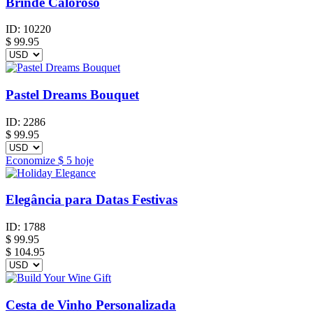
Brinde Caloroso
ID:
10220
$
99.95
Pastel Dreams Bouquet
ID:
2286
$
99.95
Economize
$ 5
hoje
Elegância para Datas Festivas
ID:
1788
$
99.95
$ 104.95
Cesta de Vinho Personalizada