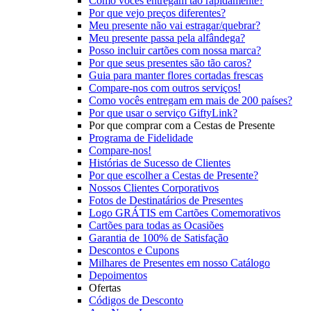
Como vocês entregam tão rapidamente?
Por que vejo preços diferentes?
Meu presente não vai estragar/quebrar?
Meu presente passa pela alfândega?
Posso incluir cartões com nossa marca?
Por que seus presentes são tão caros?
Guia para manter flores cortadas frescas
Compare-nos com outros serviços!
Como vocês entregam em mais de 200 países?
Por que usar o serviço GiftyLink?
Por que comprar com a Cestas de Presente
Programa de Fidelidade
Compare-nos!
Histórias de Sucesso de Clientes
Por que escolher a Cestas de Presente?
Nossos Clientes Corporativos
Fotos de Destinatários de Presentes
Logo GRÁTIS em Cartões Comemorativos
Cartões para todas as Ocasiões
Garantia de 100% de Satisfação
Descontos e Cupons
Milhares de Presentes em nosso Catálogo
Depoimentos
Ofertas
Códigos de Desconto