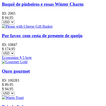
Buquê de pinheiros e rosas Winter Charm
ID:
2065
$
94.95
Por favor, com cesta de presente de queijo
ID:
10847
$
174.95
Economize
$ 5
hoje
Ouro gourmet
ID:
100283
$
89.95
$ 94.95