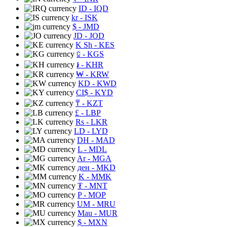
ID
- IQD
kr
- ISK
$
- JMD
JD
- JOD
K Sh
- KES
⃀
- KGS
៛
- KHR
₩
- KRW
KD
- KWD
CI$
- KYD
₸
- KZT
£
- LBP
Rs
- LKR
LD
- LYD
DH
- MAD
L
- MDL
Ar
- MGA
ден
- MKD
K
- MMK
₮
- MNT
P
- MOP
UM
- MRU
Mau
- MUR
$
- MXN