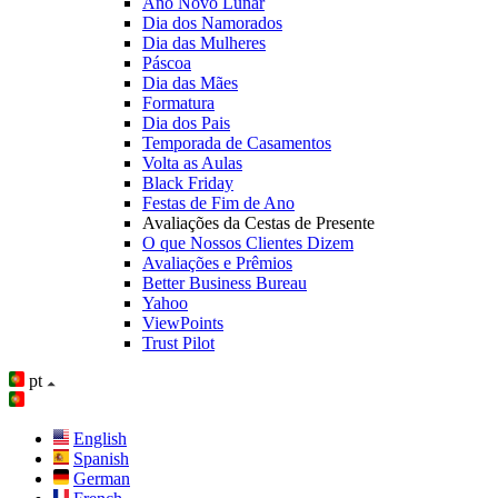
Ano Novo Lunar
Dia dos Namorados
Dia das Mulheres
Páscoa
Dia das Mães
Formatura
Dia dos Pais
Temporada de Casamentos
Volta as Aulas
Black Friday
Festas de Fim de Ano
Avaliações da Cestas de Presente
O que Nossos Clientes Dizem
Avaliações e Prêmios
Better Business Bureau
Yahoo
ViewPoints
Trust Pilot
pt
English
Spanish
German