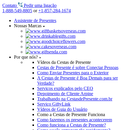
Contato
Pedir uma ligação
1-888-549-8805
or
+1-857-284-1674
Assistente de Presentes
Nossas Marcas
Por que nós?
Vídeos da Cestas de Presente
Cestas de Presente é sobre Conectar Pessoas
Como Enviar Presentes para o Exterior
A Cestas de Presente é Boa Demais para ser
Verdade?
Serviços explicados pelo CEO
Depoimento de Cliente Arpine
Trabalhando na CestasdePresente.com.br
Serviço GiftyLink
Vídeos de Guia do Usuário
Como a Cestas de Presente Funciona
Como fazemos os presentes acontecerem
Como funciona a Cestas de Presente?