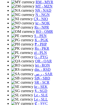
RM
- MYR
MT
- MZN
N$
- NAD
N
- NGN
C$
- NIO
kr
- NOK
Rs
- NPR
RO
- OMR
S
- PEN
K
- PGK
₱
- PHP
Rs
- PKR
zł
- PLN
G
- PYG
QR
- QAR
lei
- RON
din.
- RSD
ر.س
- SAR
SI$
- SBD
SR
- SCR
kr
- SEK
$
- SGD
Le
- SLE
Le
- SLL
₡
- SVC