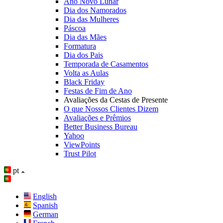
Ano Novo Lunar
Dia dos Namorados
Dia das Mulheres
Páscoa
Dia das Mães
Formatura
Dia dos Pais
Temporada de Casamentos
Volta as Aulas
Black Friday
Festas de Fim de Ano
Avaliações da Cestas de Presente
O que Nossos Clientes Dizem
Avaliações e Prêmios
Better Business Bureau
Yahoo
ViewPoints
Trust Pilot
pt
English
Spanish
German