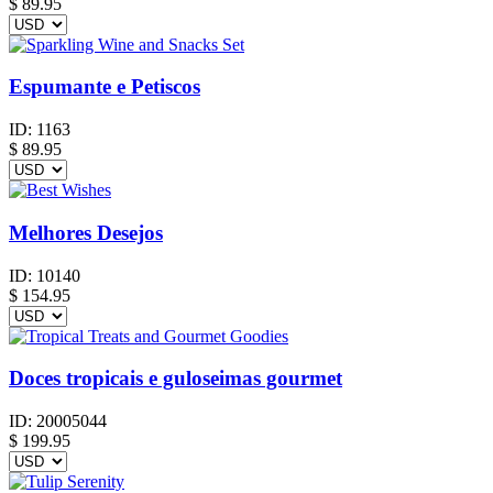
$
89.95
Espumante e Petiscos
ID:
1163
$
89.95
Melhores Desejos
ID:
10140
$
154.95
Doces tropicais e guloseimas gourmet
ID:
20005044
$
199.95