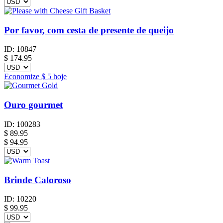
Por favor, com cesta de presente de queijo
ID:
10847
$
174.95
Economize
$ 5
hoje
Ouro gourmet
ID:
100283
$
89.95
$ 94.95
Brinde Caloroso
ID:
10220
$
99.95