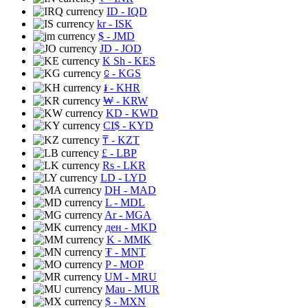
ID
- IQD
kr
- ISK
$
- JMD
JD
- JOD
K Sh
- KES
⃀
- KGS
៛
- KHR
₩
- KRW
KD
- KWD
CI$
- KYD
₸
- KZT
£
- LBP
Rs
- LKR
LD
- LYD
DH
- MAD
L
- MDL
Ar
- MGA
ден
- MKD
K
- MMK
₮
- MNT
P
- MOP
UM
- MRU
Mau
- MUR
$
- MXN