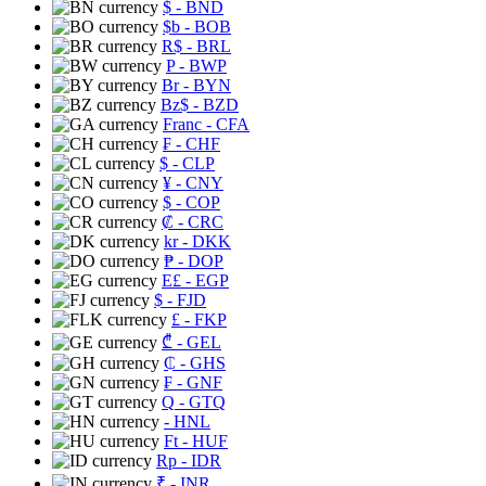
$
- BND
$b
- BOB
R$
- BRL
P
- BWP
Br
- BYN
Bz$
- BZD
Franc
- CFA
₣
- CHF
$
- CLP
¥
- CNY
$
- COP
₡
- CRC
kr
- DKK
₱
- DOP
E£
- EGP
$
- FJD
£
- FKP
₾
- GEL
₵
- GHS
₣
- GNF
Q
- GTQ
- HNL
Ft
- HUF
Rp
- IDR
₹
- INR