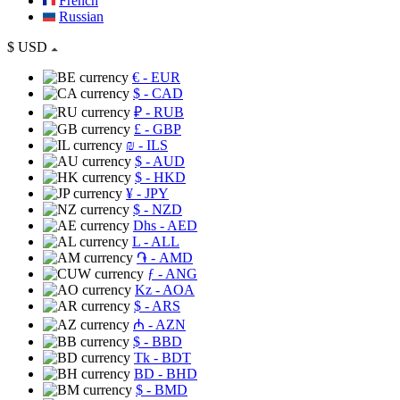
French
Russian
$
USD
€
- EUR
$
- CAD
₽
- RUB
£
- GBP
₪
- ILS
$
- AUD
$
- HKD
¥
- JPY
$
- NZD
Dhs
- AED
L
- ALL
֏
- AMD
ƒ
- ANG
Kz
- AOA
$
- ARS
₼
- AZN
$
- BBD
Tk
- BDT
BD
- BHD
$
- BMD