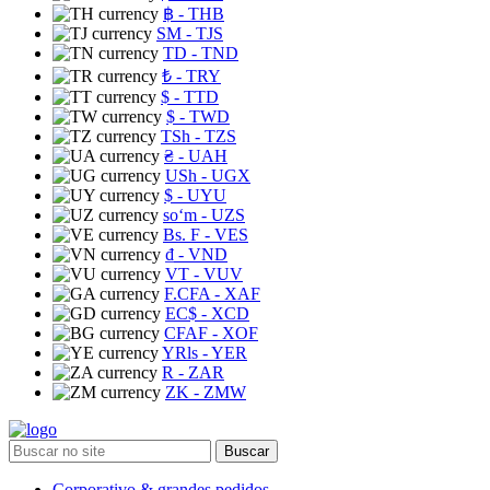
฿
- THB
ЅМ
- TJS
TD
- TND
₺
- TRY
$
- TTD
$
- TWD
TSh
- TZS
₴
- UAH
USh
- UGX
$
- UYU
soʻm
- UZS
Bs. F
- VES
₫
- VND
VT
- VUV
F.CFA
- XAF
EC$
- XCD
CFAF
- XOF
YRls
- YER
R
- ZAR
ZK
- ZMW
Buscar
Corporativo & grandes pedidos