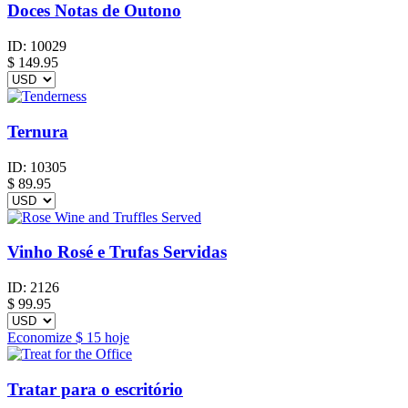
Doces Notas de Outono
ID:
10029
$
149.95
Ternura
ID:
10305
$
89.95
Vinho Rosé e Trufas Servidas
ID:
2126
$
99.95
Economize
$ 15
hoje
Tratar para o escritório