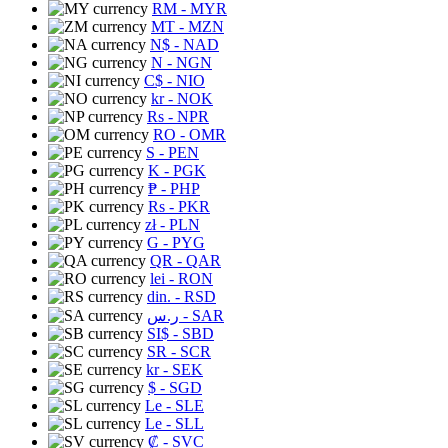
RM
- MYR
MT
- MZN
N$
- NAD
N
- NGN
C$
- NIO
kr
- NOK
Rs
- NPR
RO
- OMR
S
- PEN
K
- PGK
₱
- PHP
Rs
- PKR
zł
- PLN
G
- PYG
QR
- QAR
lei
- RON
din.
- RSD
ر.س
- SAR
SI$
- SBD
SR
- SCR
kr
- SEK
$
- SGD
Le
- SLE
Le
- SLL
₡
- SVC