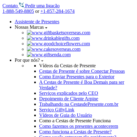
Contato
Pedir uma ligação
1-888-549-8805
or
+1-857-284-1674
Assistente de Presentes
Nossas Marcas
Por que nós?
Vídeos da Cestas de Presente
Cestas de Presente é sobre Conectar Pessoas
Como Enviar Presentes para o Exterior
A Cestas de Presente é Boa Demais para ser
Verdade?
Serviços explicados pelo CEO
Depoimento de Cliente Arpine
Trabalhando na CestasdePresente.com.br
Serviço GiftyLink
Vídeos de Guia do Usuário
Como a Cestas de Presente Funciona
Como fazemos os presentes acontecerem
Como funciona a Cestas de Presente?