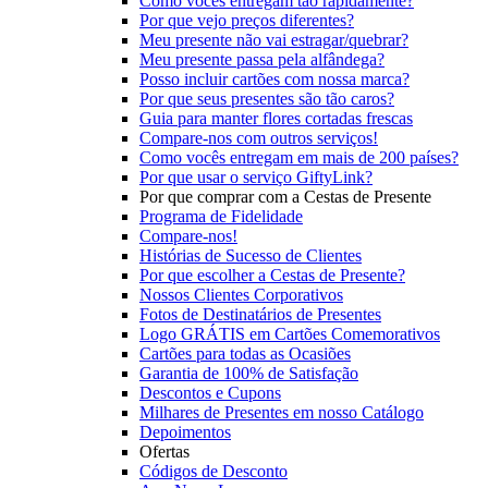
Como vocês entregam tão rapidamente?
Por que vejo preços diferentes?
Meu presente não vai estragar/quebrar?
Meu presente passa pela alfândega?
Posso incluir cartões com nossa marca?
Por que seus presentes são tão caros?
Guia para manter flores cortadas frescas
Compare-nos com outros serviços!
Como vocês entregam em mais de 200 países?
Por que usar o serviço GiftyLink?
Por que comprar com a Cestas de Presente
Programa de Fidelidade
Compare-nos!
Histórias de Sucesso de Clientes
Por que escolher a Cestas de Presente?
Nossos Clientes Corporativos
Fotos de Destinatários de Presentes
Logo GRÁTIS em Cartões Comemorativos
Cartões para todas as Ocasiões
Garantia de 100% de Satisfação
Descontos e Cupons
Milhares de Presentes em nosso Catálogo
Depoimentos
Ofertas
Códigos de Desconto