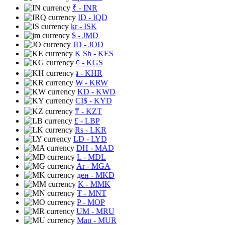
₹
- INR
ID
- IQD
kr
- ISK
$
- JMD
JD
- JOD
K Sh
- KES
⃀
- KGS
៛
- KHR
₩
- KRW
KD
- KWD
CI$
- KYD
₸
- KZT
£
- LBP
Rs
- LKR
LD
- LYD
DH
- MAD
L
- MDL
Ar
- MGA
ден
- MKD
K
- MMK
₮
- MNT
P
- MOP
UM
- MRU
Mau
- MUR