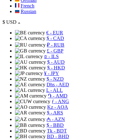
German
French
Russian
$
USD
€
- EUR
$
- CAD
₽
- RUB
£
- GBP
₪
- ILS
$
- AUD
$
- HKD
¥
- JPY
$
- NZD
Dhs
- AED
L
- ALL
֏
- AMD
ƒ
- ANG
Kz
- AOA
$
- ARS
₼
- AZN
$
- BBD
Tk
- BDT
BD
- BHD