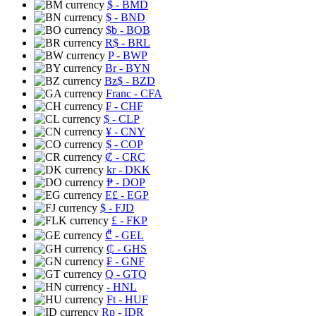
$
- BMD
$
- BND
$b
- BOB
R$
- BRL
P
- BWP
Br
- BYN
Bz$
- BZD
Franc
- CFA
₣
- CHF
$
- CLP
¥
- CNY
$
- COP
₡
- CRC
kr
- DKK
₱
- DOP
E£
- EGP
$
- FJD
£
- FKP
₾
- GEL
₵
- GHS
₣
- GNF
Q
- GTQ
- HNL
Ft
- HUF
Rp
- IDR