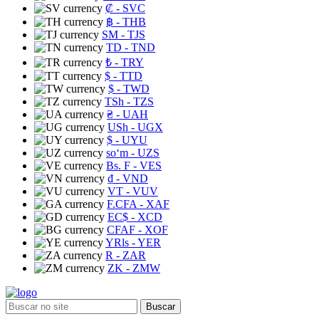
₡
- SVC
฿
- THB
ЅМ
- TJS
TD
- TND
₺
- TRY
$
- TTD
$
- TWD
TSh
- TZS
₴
- UAH
USh
- UGX
$
- UYU
soʻm
- UZS
Bs. F
- VES
₫
- VND
VT
- VUV
F.CFA
- XAF
EC$
- XCD
CFAF
- XOF
YRls
- YER
R
- ZAR
ZK
- ZMW
Buscar