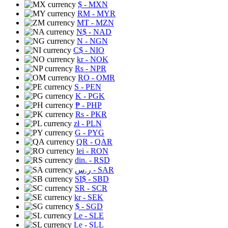
$
- MXN
RM
- MYR
MT
- MZN
N$
- NAD
N
- NGN
C$
- NIO
kr
- NOK
Rs
- NPR
RO
- OMR
S
- PEN
K
- PGK
₱
- PHP
Rs
- PKR
zł
- PLN
G
- PYG
QR
- QAR
lei
- RON
din.
- RSD
ر.س
- SAR
SI$
- SBD
SR
- SCR
kr
- SEK
$
- SGD
Le
- SLE
Le
- SLL