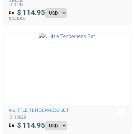
ID:
1149
$
114.95
De:
$ 126.95
A LITTLE TENDERNESS SET
ID:
10829
$
114.95
De: