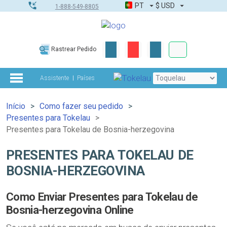
PT
$
USD
1-888-549-8805
Corporativo &
Rastrear Pedido
Kit completo
Assistente
Países
Início
Como fazer seu pedido
Presentes para Tokelau
Presentes para Tokelau de Bosnia-herzegovina
PRESENTES PARA TOKELAU DE
BOSNIA-HERZEGOVINA
Como Enviar Presentes para Tokelau de
Bosnia-herzegovina Online