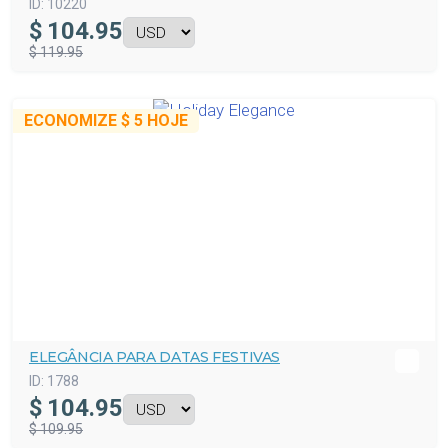
ID:
10220
$
104.95
$ 119.95
ECONOMIZE
$ 5
HOJE
ELEGÂNCIA PARA DATAS FESTIVAS
ID:
1788
$
104.95
$ 109.95