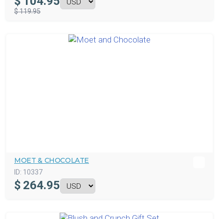
$
104.95
$ 119.95
MOET & CHOCOLATE
ID:
10337
$
264.95