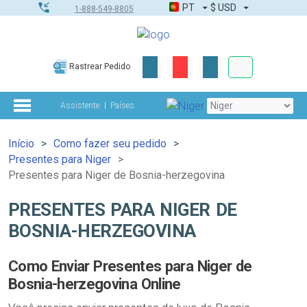
PT
$
USD
1-888-549-8805
Corporativo &
Rastrear Pedido
Kit completo
Assistente
Países
Início
Como fazer seu pedido
Presentes para Niger
Presentes para Niger de Bosnia-herzegovina
PRESENTES PARA NIGER DE
BOSNIA-HERZEGOVINA
Como Enviar Presentes para Niger de
Bosnia-herzegovina Online