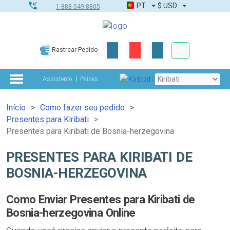
PT
$
USD
1-888-549-8805
Corporativo &
Rastrear Pedido
Kit completo
Assistente
Países
Início
Como fazer seu pedido
Presentes para Kiribati
Presentes para Kiribati de Bosnia-herzegovina
PRESENTES PARA KIRIBATI DE
BOSNIA-HERZEGOVINA
Como Enviar Presentes para Kiribati de
Bosnia-herzegovina Online