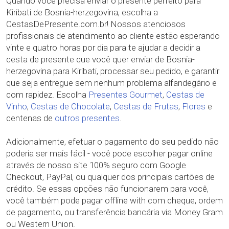
Quando você precisa enviar o presente perfeito para
Kiribati de Bosnia-herzegovina, escolha a
CestasDePresente.com.br! Nossos atenciosos
profissionais de atendimento ao cliente estão esperando
vinte e quatro horas por dia para te ajudar a decidir a
cesta de presente que você quer enviar de Bosnia-
herzegovina para Kiribati, processar seu pedido, e garantir
que seja entregue sem nenhum problema alfandegário e
com rapidez. Escolha
Presentes Gourmet
,
Cestas de
Vinho
,
Cestas de Chocolate
,
Cestas de Frutas
,
Flores
e
centenas de
outros presentes
.
Adicionalmente, efetuar o pagamento do seu pedido não
poderia ser mais fácil - você pode escolher pagar online
através de nosso site 100% seguro com Google
Checkout, PayPal, ou qualquer dos principais cartões de
crédito. Se essas opções não funcionarem para você,
você também pode pagar offline with com cheque, ordem
de pagamento, ou transferência bancária via Money Gram
ou Western Union.