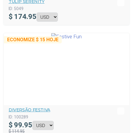
TULIP SERENITY
ID:
5049
$
174.95
ECONOMIZE
$ 15
HOJE
DIVERSÃO FESTIVA
ID:
100289
$
99.95
$ 114.95