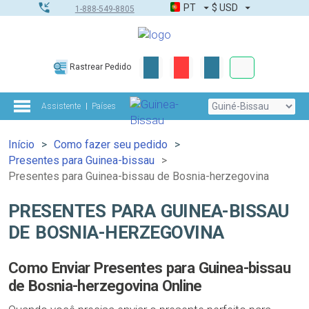
PT
$
USD
1-888-549-8805
Corporativo &
Rastrear Pedido
Kit completo
Assistente
Países
Início
Como fazer seu pedido
Presentes para Guinea-bissau
Presentes para Guinea-bissau de Bosnia-herzegovina
PRESENTES PARA GUINEA-BISSAU
DE BOSNIA-HERZEGOVINA
Como Enviar Presentes para Guinea-bissau
de Bosnia-herzegovina Online