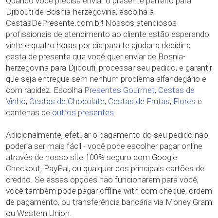
Quando você precisa enviar o presente perfeito para
Djibouti de Bosnia-herzegovina, escolha a
CestasDePresente.com.br! Nossos atenciosos
profissionais de atendimento ao cliente estão esperando
vinte e quatro horas por dia para te ajudar a decidir a
cesta de presente que você quer enviar de Bosnia-
herzegovina para Djibouti, processar seu pedido, e garantir
que seja entregue sem nenhum problema alfandegário e
com rapidez. Escolha
Presentes Gourmet
,
Cestas de
Vinho
,
Cestas de Chocolate
,
Cestas de Frutas
,
Flores
e
centenas de
outros presentes
.
Adicionalmente, efetuar o pagamento do seu pedido não
poderia ser mais fácil - você pode escolher pagar online
através de nosso site 100% seguro com Google
Checkout, PayPal, ou qualquer dos principais cartões de
crédito. Se essas opções não funcionarem para você,
você também pode pagar offline with com cheque, ordem
de pagamento, ou transferência bancária via Money Gram
ou Western Union.