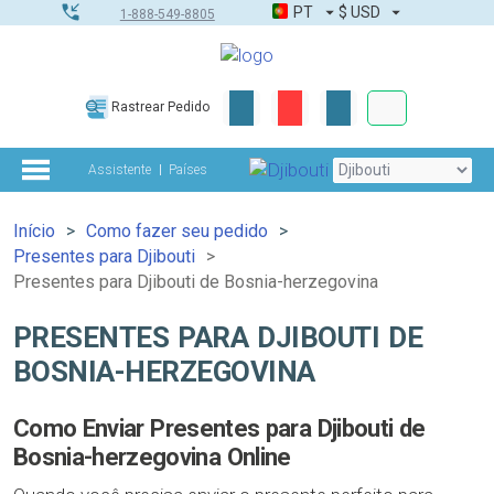
PT
$
USD
1-888-549-8805
Corporativo &
Rastrear Pedido
Kit completo
Assistente
Países
Início
Como fazer seu pedido
Presentes para Djibouti
Presentes para Djibouti de Bosnia-herzegovina
PRESENTES PARA DJIBOUTI DE
BOSNIA-HERZEGOVINA
Como Enviar Presentes para Djibouti de
Bosnia-herzegovina Online