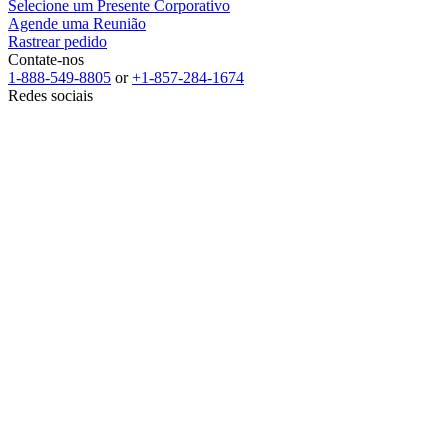
Selecione um Presente Corporativo
Agende uma Reunião
Rastrear pedido
Contate-nos
1-888-549-8805
or
+1-857-284-1674
Redes sociais