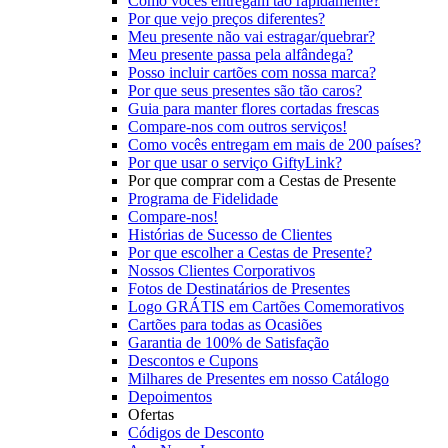
Como vocês entregam tão rapidamente?
Por que vejo preços diferentes?
Meu presente não vai estragar/quebrar?
Meu presente passa pela alfândega?
Posso incluir cartões com nossa marca?
Por que seus presentes são tão caros?
Guia para manter flores cortadas frescas
Compare-nos com outros serviços!
Como vocês entregam em mais de 200 países?
Por que usar o serviço GiftyLink?
Por que comprar com a Cestas de Presente
Programa de Fidelidade
Compare-nos!
Histórias de Sucesso de Clientes
Por que escolher a Cestas de Presente?
Nossos Clientes Corporativos
Fotos de Destinatários de Presentes
Logo GRÁTIS em Cartões Comemorativos
Cartões para todas as Ocasiões
Garantia de 100% de Satisfação
Descontos e Cupons
Milhares de Presentes em nosso Catálogo
Depoimentos
Ofertas
Códigos de Desconto