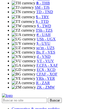
฿
- THB
ЅМ
- TJS
TD
- TND
₺
- TRY
$
- TTD
$
- TWD
TSh
- TZS
₴
- UAH
USh
- UGX
$
- UYU
soʻm
- UZS
Bs. F
- VES
₫
- VND
VT
- VUV
F.CFA
- XAF
EC$
- XCD
CFAF
- XOF
YRls
- YER
R
- ZAR
ZK
- ZMW
Buscar
Corporativo & grandes pedidos