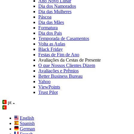
Ano Novo Lunar
Dia dos Namorados
Dia das Mulheres
Páscoa
Dia das Mães
Formatura
Dia dos Pais
Temporada de Casamentos
Volta as Aulas
Black Friday
Festas de Fim de Ano
Avaliações da Cestas de Presente
O que Nossos Clientes Dizem
Avaliações e Prêmios
Better Business Bureau
Yahoo
ViewPoints
Trust Pilot
pt
English
Spanish
German