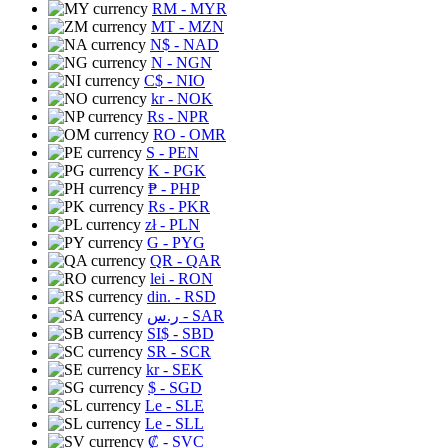
RM
- MYR
MT
- MZN
N$
- NAD
N
- NGN
C$
- NIO
kr
- NOK
Rs
- NPR
RO
- OMR
S
- PEN
K
- PGK
₱
- PHP
Rs
- PKR
zł
- PLN
G
- PYG
QR
- QAR
lei
- RON
din.
- RSD
ر.س
- SAR
SI$
- SBD
SR
- SCR
kr
- SEK
$
- SGD
Le
- SLE
Le
- SLL
₡
- SVC